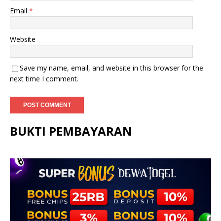
Email
*
Website
Save my name, email, and website in this browser for the
next time I comment.
BUKTI PEMBAYARAN