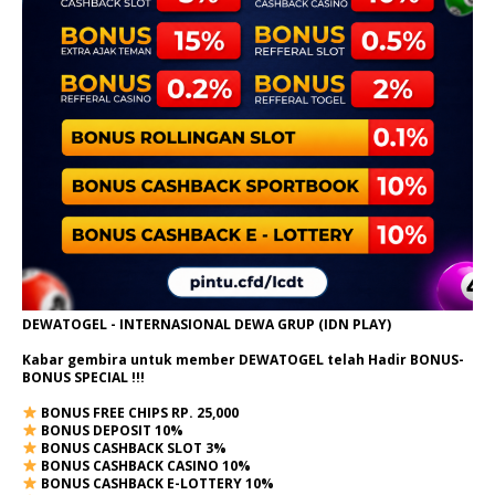
DEWATOGEL - INTERNASIONAL DEWA GRUP (IDN PLAY)
Kabar gembira untuk member DEWATOGEL telah Hadir
BONUS-
BONUS SPECIAL
!!!
BONUS FREE CHIPS RP. 25,000
BONUS DEPOSIT 10%
BONUS CASHBACK SLOT 3%
BONUS CASHBACK CASINO 10%
BONUS CASHBACK E-LOTTERY 10%