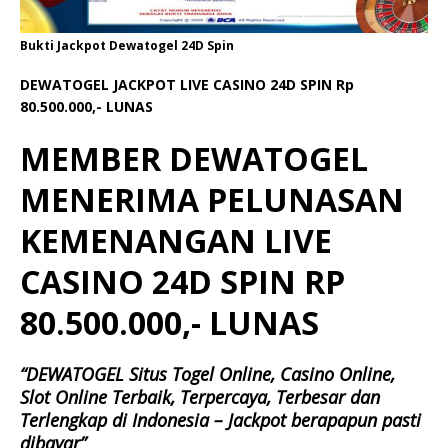
Bukti Jackpot Dewatogel 24D Spin
DEWATOGEL JACKPOT LIVE CASINO 24D SPIN Rp
80.500.000,- LUNAS
MEMBER DEWATOGEL
MENERIMA PELUNASAN
KEMENANGAN
LIVE
CASINO 24D SPIN RP
80.500.000,- LUNAS
“DEWATOGEL Situs Togel Online, Casino Online,
Slot Online Terbaik, Terpercaya, Terbesar dan
Terlengkap di Indonesia – Jackpot berapapun pasti
dibayar”