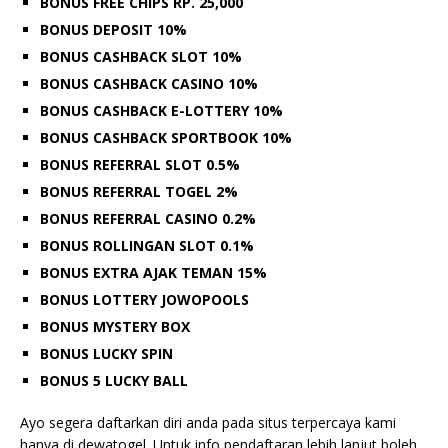
BONUS FREE CHIPS RP. 25,000
BONUS DEPOSIT 10%
BONUS CASHBACK SLOT 10%
BONUS CASHBACK CASINO 10%
BONUS CASHBACK E-LOTTERY 10%
BONUS CASHBACK SPORTBOOK 10%
BONUS REFERRAL SLOT 0.5%
BONUS REFERRAL TOGEL 2%
BONUS REFERRAL CASINO 0.2%
BONUS ROLLINGAN SLOT 0.1%
BONUS EXTRA AJAK TEMAN 15%
BONUS LOTTERY JOWOPOOLS
BONUS MYSTERY BOX
BONUS LUCKY SPIN
BONUS 5 LUCKY BALL
Ayo segera daftarkan diri anda pada situs terpercaya kami
hanya di dewatogel. Untuk info pendaftaran lebih lanjut boleh