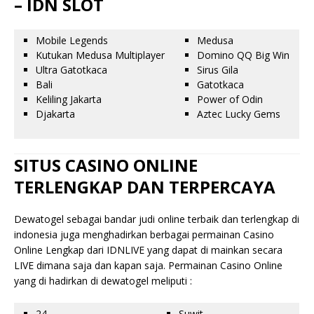
– IDN SLOT
Mobile Legends
Medusa
Kutukan Medusa Multiplayer
Domino QQ Big Win
Ultra Gatotkaca
Sirus Gila
Bali
Gatotkaca
Keliling Jakarta
Power of Odin
Djakarta
Aztec Lucky Gems
SITUS CASINO ONLINE
TERLENGKAP DAN TERPERCAYA
Dewatogel sebagai bandar judi online terbaik dan terlengkap di
indonesia juga menghadirkan berbagai permainan Casino
Online Lengkap dari IDNLIVE yang dapat di mainkan secara
LIVE dimana saja dan kapan saja. Permainan Casino Online
yang di hadirkan di dewatogel meliputi :
24
Suwit