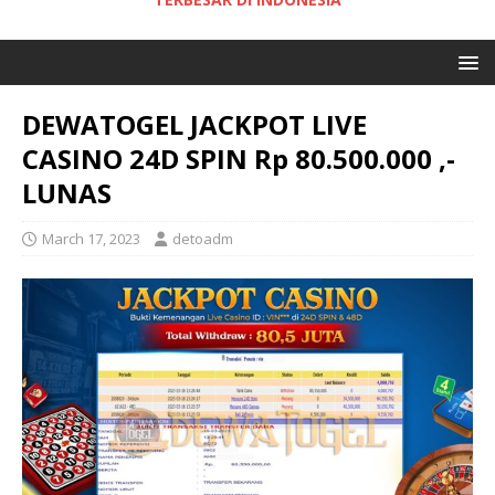
DEWATOGEL JACKPOT LIVE
CASINO 24D SPIN Rp 80.500.000 ,-
LUNAS
March 17, 2023
detoadm