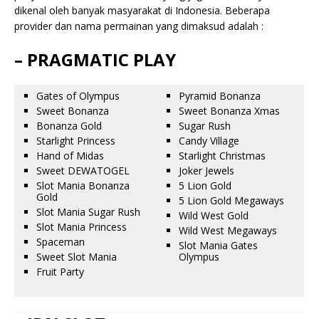
dikenal oleh banyak masyarakat di Indonesia. Beberapa
provider dan nama permainan yang dimaksud adalah :
– PRAGMATIC PLAY
Gates of Olympus
Pyramid Bonanza
Sweet Bonanza
Sweet Bonanza Xmas
Bonanza Gold
Sugar Rush
Starlight Princess
Candy Village
Hand of Midas
Starlight Christmas
Sweet DEWATOGEL
Joker Jewels
Slot Mania Bonanza
5 Lion Gold
Gold
5 Lion Gold Megaways
Slot Mania Sugar Rush
Wild West Gold
Slot Mania Princess
Wild West Megaways
Spaceman
Slot Mania Gates
Sweet Slot Mania
Olympus
Fruit Party