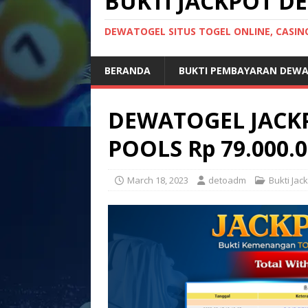
BUKTI JACKPOT D
DEWATOGEL SITUS TOGEL ONLINE, CASINO
BERANDA
BUKTI PEMBAYARAN DEW
DEWATOGEL JACK
POOLS Rp 79.000.
March 18, 2023
detoadm
Bukti Ja