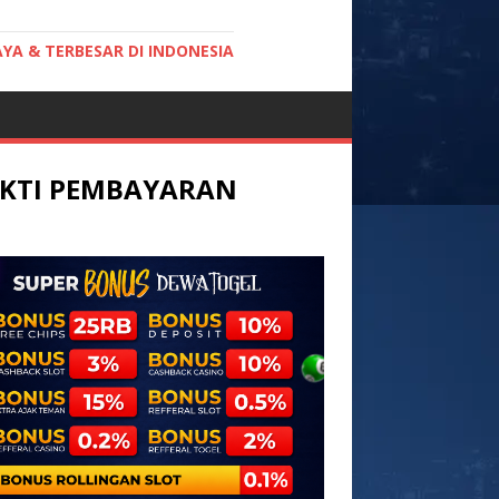
YA & TERBESAR DI INDONESIA
KTI PEMBAYARAN