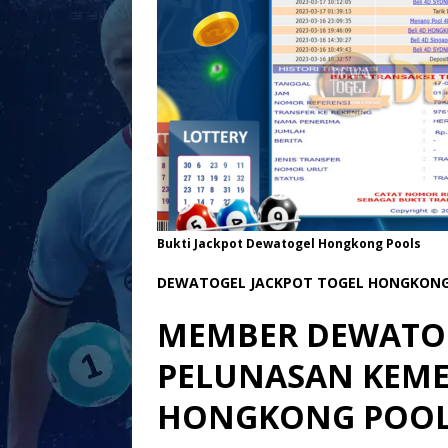
Bukti Jackpot Dewatogel Hongkong Pools
DEWATOGEL JACKPOT TOGEL HONGKONG P
MEMBER DEWATO
PELUNASAN KEM
HONGKONG POOLS 