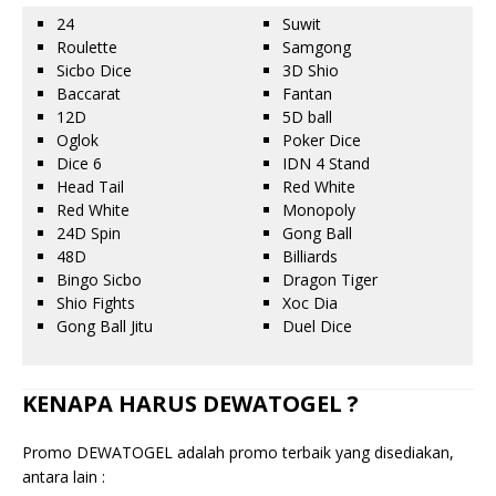
24
Suwit
Roulette
Samgong
Sicbo Dice
3D Shio
Baccarat
Fantan
12D
5D ball
Oglok
Poker Dice
Dice 6
IDN 4 Stand
Head Tail
Red White
Red White
Monopoly
24D Spin
Gong Ball
48D
Billiards
Bingo Sicbo
Dragon Tiger
Shio Fights
Xoc Dia
Gong Ball Jitu
Duel Dice
KENAPA HARUS DEWATOGEL ?
Promo DEWATOGEL adalah promo terbaik yang disediakan,
antara lain :