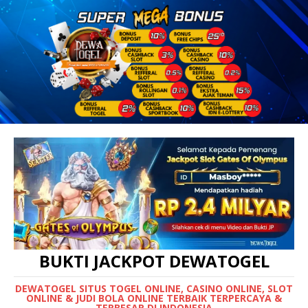
BUKTI JACKPOT DEWATOGEL
DEWATOGEL SITUS TOGEL ONLINE, CASINO ONLINE, SLOT
ONLINE & JUDI BOLA ONLINE TERBAIK TERPERCAYA &
TERBESAR DI INDONESIA