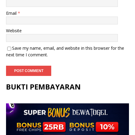
Email
*
Website
Save my name, email, and website in this browser for the
next time I comment.
BUKTI PEMBAYARAN