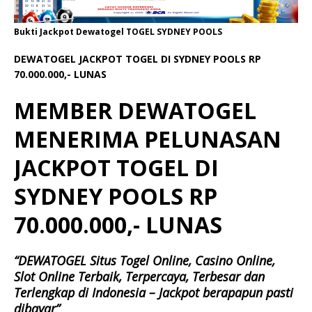
Bukti Jackpot Dewatogel TOGEL SYDNEY POOLS
DEWATOGEL JACKPOT TOGEL DI SYDNEY POOLS RP
70.000.000,- LUNAS
MEMBER DEWATOGEL
MENERIMA PELUNASAN
JACKPOT TOGEL DI
SYDNEY POOLS RP
70.000.000,- LUNAS
“DEWATOGEL Situs Togel Online, Casino Online,
Slot Online Terbaik, Terpercaya, Terbesar dan
Terlengkap di Indonesia – Jackpot berapapun pasti
dibayar”