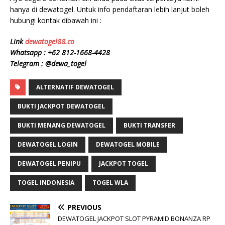
hanya di dewatogel. Untuk info pendaftaran lebih lanjut boleh
hubungi kontak dibawah ini :
Link
dewatogel88.co
Whatsapp : +62 812-1668-4428
Telegram : @dewa_togel
ALTERNATIF DEWATOGEL
BUKTI JACKPOT DEWATOGEL
BUKTI MENANG DEWATOGEL
BUKTI TRANSFER
DEWATOGEL LOGIN
DEWATOGEL MOBILE
DEWATOGEL PENIPU
JACKPOT TOGEL
TOGEL INDONESIA
TOGEL WLA
PREVIOUS
DEWATOGEL JACKPOT SLOT PYRAMID BONANZA RP