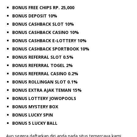
BONUS FREE CHIPS RP. 25,000
BONUS DEPOSIT 10%
BONUS CASHBACK SLOT 10%
BONUS CASHBACK CASINO 10%
BONUS CASHBACK E-LOTTERY 10%
BONUS CASHBACK SPORTBOOK 10%
BONUS REFERRAL SLOT 0.5%
BONUS REFERRAL TOGEL 2%
BONUS REFERRAL CASINO 0.2%
BONUS ROLLINGAN SLOT 0.1%
BONUS EXTRA AJAK TEMAN 15%
BONUS LOTTERY JOWOPOOLS
BONUS MYSTERY BOX
BONUS LUCKY SPIN
BONUS 5 LUCKY BALL
Ayo segera daftarkan diri anda pada situs terpercaya kami