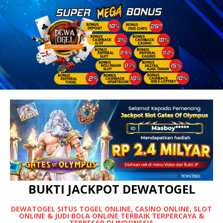
BUKTI JACKPOT DEWATOGEL
DEWATOGEL SITUS TOGEL ONLINE, CASINO ONLINE, SLOT
ONLINE & JUDI BOLA ONLINE TERBAIK TERPERCAYA &
TERBESAR DI INDONESIA