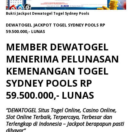
Bukti Jackpot Dewatogel Togel Sydney Pools
DEWATOGEL JACKPOT TOGEL SYDNEY POOLS RP
59.500.000,- LUNAS
MEMBER DEWATOGEL
MENERIMA PELUNASAN
KEMENANGAN TOGEL
SYDNEY POOLS RP
59.500.000,- LUNAS
“DEWATOGEL Situs Togel Online, Casino Online,
Slot Online Terbaik, Terpercaya, Terbesar dan
Terlengkap di Indonesia – Jackpot berapapun pasti
dibayar”