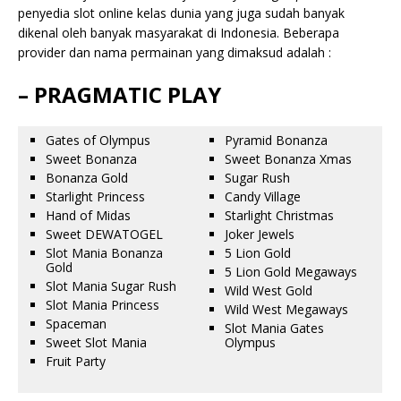
penyedia slot online kelas dunia yang juga sudah banyak
dikenal oleh banyak masyarakat di Indonesia. Beberapa
provider dan nama permainan yang dimaksud adalah :
– PRAGMATIC PLAY
Gates of Olympus
Pyramid Bonanza
Sweet Bonanza
Sweet Bonanza Xmas
Bonanza Gold
Sugar Rush
Starlight Princess
Candy Village
Hand of Midas
Starlight Christmas
Sweet DEWATOGEL
Joker Jewels
Slot Mania Bonanza
5 Lion Gold
Gold
5 Lion Gold Megaways
Slot Mania Sugar Rush
Wild West Gold
Slot Mania Princess
Wild West Megaways
Spaceman
Slot Mania Gates
Sweet Slot Mania
Olympus
Fruit Party