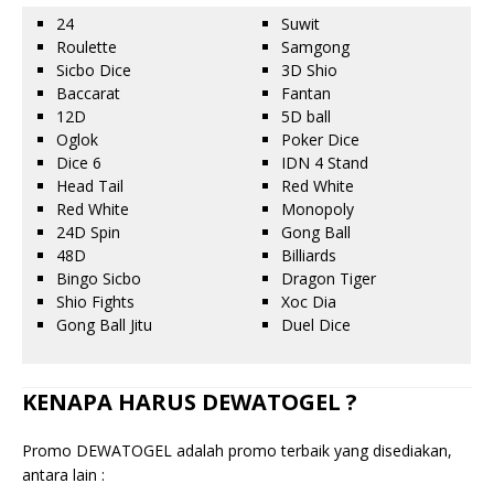
24
Suwit
Roulette
Samgong
Sicbo Dice
3D Shio
Baccarat
Fantan
12D
5D ball
Oglok
Poker Dice
Dice 6
IDN 4 Stand
Head Tail
Red White
Red White
Monopoly
24D Spin
Gong Ball
48D
Billiards
Bingo Sicbo
Dragon Tiger
Shio Fights
Xoc Dia
Gong Ball Jitu
Duel Dice
KENAPA HARUS DEWATOGEL ?
Promo DEWATOGEL adalah promo terbaik yang disediakan,
antara lain :