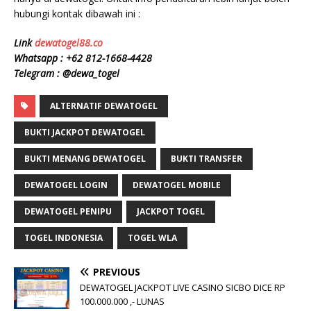
hubungi kontak dibawah ini :
Link
dewatogel88.co
Whatsapp : +62 812-1668-4428
Telegram : @dewa_togel
ALTERNATIF DEWATOGEL
BUKTI JACKPOT DEWATOGEL
BUKTI MENANG DEWATOGEL
BUKTI TRANSFER
DEWATOGEL LOGIN
DEWATOGEL MOBILE
DEWATOGEL PENIPU
JACKPOT TOGEL
TOGEL INDONESIA
TOGEL WLA
PREVIOUS
DEWATOGEL JACKPOT LIVE CASINO SICBO DICE RP
100.000.000 ,- LUNAS