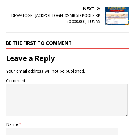
NEXT
DEWATOGEL JACKPOT TOGEL XSMB 5D POOLS RP
50.000.000,- LUNAS
BE THE FIRST TO COMMENT
Leave a Reply
Your email address will not be published.
Comment
Name
*