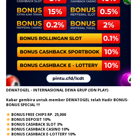
DEWATOGEL - INTERNASIONAL DEWA GRUP (IDN PLAY)
Kabar gembira untuk member DEWATOGEL telah Hadir
BONUS-
BONUS SPECIAL
!!!
BONUS FREE CHIPS RP. 25,000
BONUS DEPOSIT 10%
BONUS CASHBACK SLOT 3%
BONUS CASHBACK CASINO 10%
BONUS CASHBACK E-LOTTERY 10%