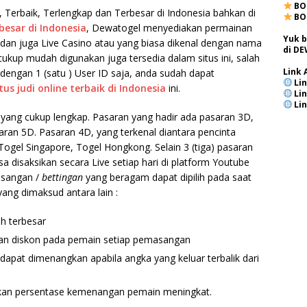
BO
, Terbaik, Terlengkap dan Terbesar di Indonesia bahkan di
BO
rbesar di Indonesia
, Dewatogel menyediakan permainan
Yuk b
k dan juga Live Casino atau yang biasa dikenal dengan nama
di D
g cukup mudah digunakan juga tersedia dalam situs ini, salah
Link 
dengan 1 (satu ) User ID saja, anda sudah dapat
Lin
itus judi
online terbaik di Indonesia
ini.
Lin
Lin
ang cukup lengkap. Pasaran yang hadir ada pasaran 3D,
ran 5D. Pasaran 4D, yang terkenal diantara pencinta
gel Singapore, Togel Hongkong. Selain 3 (tiga) pasaran
a disaksikan secara Live setiap hari di platform Youtube
pasangan /
bettingan
yang beragam dapat dipilih pada saat
ng dimaksud antara lain :
ah terbesar
an diskon pada pemain setiap pemasangan
 dapat dimenangkan apabila angka yang keluar terbalik dari
nkan persentase kemenangan pemain meningkat.