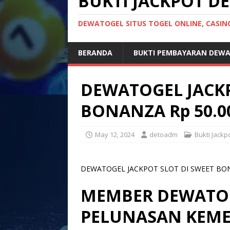
BUKTI JACKPOT D
DEWATOGEL SITUS TOGEL ONLINE, CASINO
BERANDA
BUKTI PEMBAYARAN DEW
DEWATOGEL JACKP
BONANZA Rp 50.00
May 12, 2024
detoadm
Bukti Jack
DEWATOGEL JACKPOT SLOT DI SWEET BONA
MEMBER DEWATO
PELUNASAN KEME