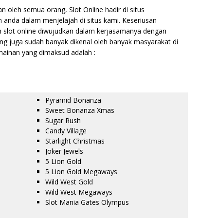
 oleh semua orang, Slot Online hadir di situs
nda dalam menjelajah di situs kami. Keseriusan
lot online diwujudkan dalam kerjasamanya dengan
yang juga sudah banyak dikenal oleh banyak masyarakat di
mainan yang dimaksud adalah :
Pyramid Bonanza
Sweet Bonanza Xmas
Sugar Rush
Candy Village
Starlight Christmas
Joker Jewels
5 Lion Gold
5 Lion Gold Megaways
Wild West Gold
Wild West Megaways
Slot Mania Gates Olympus