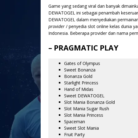
Game yang sedang viral dan banyak dimainkan
DEWATOGEL ini sebagai penambah keseruan a
DEWATOGEL dalam menyediakan permainan s
provider
/ penyedia slot online kelas dunia 
Indonesia. Beberapa provider dan nama per
– PRAGMATIC PLAY
Gates of Olympus
Sweet Bonanza
Bonanza Gold
Starlight Princess
Hand of Midas
Sweet DEWATOGEL
Slot Mania Bonanza Gold
Slot Mania Sugar Rush
Slot Mania Princess
Spaceman
Sweet Slot Mania
Fruit Party