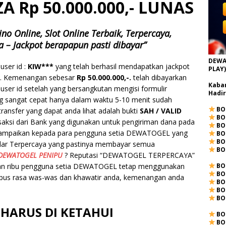
 Rp 50.000.000,- LUNAS
no Online, Slot Online Terbaik, Terpercaya,
a – Jackpot berapapun pasti dibayar”
DEWA
ser id :
KIW***
yang telah berhasil mendapatkan jackpot
PLAY)
.
Kemenangan sebesar
Rp
50.000.000
,-.
telah dibayarkan
Kaba
ser id setelah yang bersangkutan mengisi formulir
Hadi
ng sangat cepat hanya dalam waktu 5-10 menit sudah
BON
transfer yang dapat anda lihat adalah bukti
SAH / VALID
BO
nsaksi dari Bank yang digunakan untuk pengiriman dana pada
BO
mi sampaikan kepada para pengguna setia DEWATOGEL yang
BO
BO
ndar Terpercaya yang pastinya membayar semua
BO
DEWATOGEL PENIPU
? Reputasi “DEWATOGEL TERPERCAYA”
usan ribu pengguna setia DEWATOGEL tetap menggunakan
BO
BO
. Hapus rasa was-was dan khawatir anda, kemenangan anda
BO
BO
BO
HARUS DI KETAHUI
BO
BO