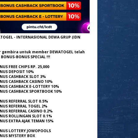
TOGEL - INTERNASIONAL DEWA GRUP (IDN
r gembira untuk member DEWATOGEL telah
r
BONUS-BONUS SPECIAL
!!!
US FREE CHIPS RP. 25,000
NUS DEPOSIT 10%
NUS CASHBACK SLOT 3%
NUS CASHBACK CASINO 10%
NUS CASHBACK E-LOTTERY 10%
NUS CASHBACK SPORTBOOK 10%
NUS REFERRAL SLOT 0.5%
NUS REFERRAL TOGEL 2%
NUS REFERRAL CASINO 0.2%
NUS ROLLINGAN SLOT 0.1%
NUS EXTRA AJAK TEMAN 15%
NUS LOTTERY JOWOPOOLS
NUS MYSTERY BOX