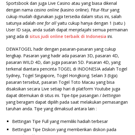
Sportsbook dan juga Live Casino atau yang biasa dikenal
dengan nama
casino online
(kasino online). Fitur-fitur yang
cukup mudah digunakan juga tersedia dalam situs ini, salah
satunya adalah
one for all
yaitu cukup hanya dengan 1 (satu )
User ID saja, anda sudah dapat menjelajahi semua permainan
yang ada di
situs judi
online terbaik di Indonesia
ini.
DEWATOGEL hadir dengan pasaran-pasaran yang cukup
lengkap. Pasaran yang hadir ada pasaran 3D, pasaran 4D,
pasaran WILD 4D, dan juga pasaran 5D. Pasaran 4D, yang
terkenal diantara pencinta TOGEL di INDONESIA adalah Togel
Sydney, Togel Singapore, Togel Hongkong. Selain 3 (tiga)
pasaran tersebut, pasaran Togel Toto Macau yang bisa
disaksikan secara Live setiap hari di platform Youtube juga
dapat ditemukan di situs ini. Tipe-tipe pasangan /
bettingan
yang beragam dapat dipilih pada saat melakukan pemasangan
taruhan anda. Tipe yang dimaksud antara lain :
Bettingan Tipe Full yang memiliki hadiah terbesar
Bettingan Tipe Diskon yang memberikan diskon pada