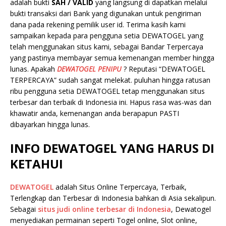
adalah bukti
SAH / VALID
yang langsung di dapatkan melalui
bukti transaksi dari Bank yang digunakan untuk pengiriman
dana pada rekening pemilik user id. Terima kasih kami
sampaikan kepada para pengguna setia DEWATOGEL yang
telah menggunakan situs kami, sebagai Bandar Terpercaya
yang pastinya membayar semua kemenangan member hingga
lunas. Apakah
DEWATOGEL PENIPU
? Reputasi “DEWATOGEL
TERPERCAYA” sudah sangat melekat. puluhan hingga ratusan
ribu pengguna setia DEWATOGEL tetap menggunakan situs
terbesar dan terbaik di Indonesia ini. Hapus rasa was-was dan
khawatir anda, kemenangan anda berapapun PASTI
dibayarkan hingga lunas.
INFO DEWATOGEL YANG HARUS DI
KETAHUI
DEWATOGEL
adalah Situs Online Terpercaya, Terbaik,
Terlengkap dan Terbesar di Indonesia bahkan di Asia sekalipun.
Sebagai
situs judi online terbesar di Indonesia
, Dewatogel
menyediakan permainan seperti Togel online, Slot online,