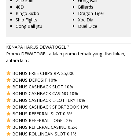
24D Spin
Gong Ball
48D
Billiards
Bingo Sicbo
Dragon Tiger
Shio Fights
Xoc Dia
Gong Ball Jitu
Duel Dice
KENAPA HARUS DEWATOGEL ?
Promo DEWATOGEL adalah promo terbaik yang disediakan,
antara lain :
BONUS FREE CHIPS RP. 25,000
BONUS DEPOSIT 10%
BONUS CASHBACK SLOT 10%
BONUS CASHBACK CASINO 10%
BONUS CASHBACK E-LOTTERY 10%
BONUS CASHBACK SPORTBOOK 10%
BONUS REFERRAL SLOT 0.5%
BONUS REFERRAL TOGEL 2%
BONUS REFERRAL CASINO 0.2%
BONUS ROLLINGAN SLOT 0.1%