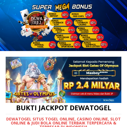
BUKTI JACKPOT DEWATOGEL
DEWATOGEL SITUS TOGEL ONLINE, CASINO ONLINE, SLOT
ONLINE & JUDI BOLA ONLINE TERBAIK TERPERCAYA &
TERBESAR DI INDONESIA