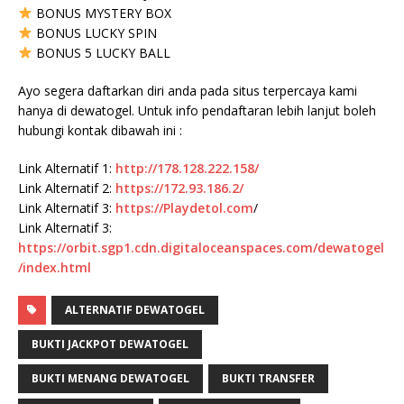
BONUS MYSTERY BOX
BONUS LUCKY SPIN
BONUS 5 LUCKY BALL
Ayo segera daftarkan diri anda pada situs terpercaya kami
hanya di dewatogel. Untuk info pendaftaran lebih lanjut boleh
hubungi kontak dibawah ini :
Link Alternatif 1:
http://178.128.222.158/
Link Alternatif 2:
https://172.93.186.2/
Link Alternatif 3:
https://
Playdetol.com
/
Link Alternatif 3:
https://orbit.sgp1.cdn.digitaloceanspaces.com/dewatogel
/index.html
ALTERNATIF DEWATOGEL
BUKTI JACKPOT DEWATOGEL
BUKTI MENANG DEWATOGEL
BUKTI TRANSFER