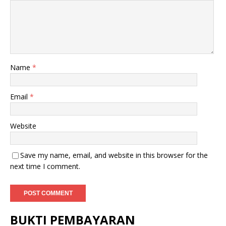
Name
*
Email
*
Website
Save my name, email, and website in this browser for the
next time I comment.
BUKTI PEMBAYARAN