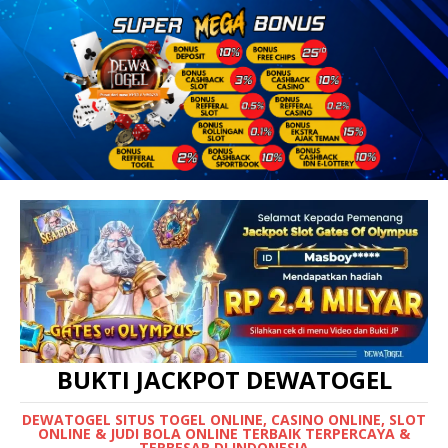
BUKTI JACKPOT DEWATOGEL
DEWATOGEL SITUS TOGEL ONLINE, CASINO ONLINE, SLOT
ONLINE & JUDI BOLA ONLINE TERBAIK TERPERCAYA &
TERBESAR DI INDONESIA