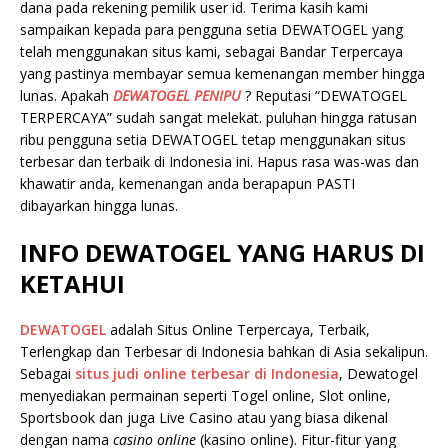
dana pada rekening pemilik user id. Terima kasih kami
sampaikan kepada para pengguna setia DEWATOGEL yang
telah menggunakan situs kami, sebagai Bandar Terpercaya
yang pastinya membayar semua kemenangan member hingga
lunas. Apakah
DEWATOGEL PENIPU
? Reputasi “DEWATOGEL
TERPERCAYA” sudah sangat melekat. puluhan hingga ratusan
ribu pengguna setia DEWATOGEL tetap menggunakan situs
terbesar dan terbaik di Indonesia ini. Hapus rasa was-was dan
khawatir anda, kemenangan anda berapapun PASTI
dibayarkan hingga lunas.
INFO DEWATOGEL YANG HARUS DI
KETAHUI
DEWATOGEL
adalah Situs Online Terpercaya, Terbaik,
Terlengkap dan Terbesar di Indonesia bahkan di Asia sekalipun.
Sebagai
situs judi online terbesar di Indonesia
, Dewatogel
menyediakan permainan seperti Togel online, Slot online,
Sportsbook dan juga Live Casino atau yang biasa dikenal
dengan nama
casino online
(kasino online). Fitur-fitur yang