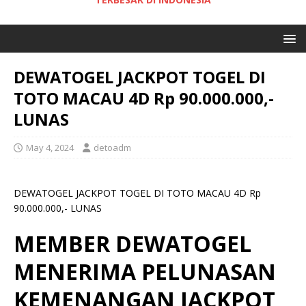
DEWATOGEL JACKPOT TOGEL DI
TOTO MACAU 4D Rp 90.000.000,-
LUNAS
May 4, 2024
detoadm
DEWATOGEL JACKPOT TOGEL DI TOTO MACAU 4D Rp
90.000.000,- LUNAS
MEMBER DEWATOGEL
MENERIMA PELUNASAN
KEMENANGAN JACKPOT