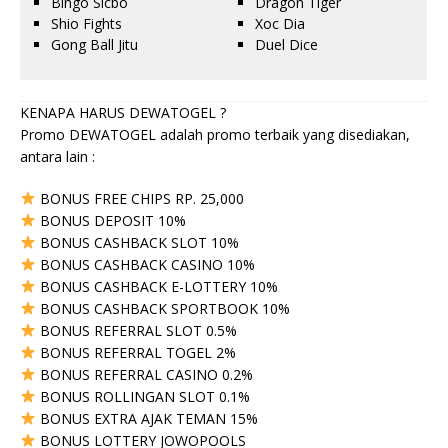
Bingo Sicbo
Dragon Tiger
Shio Fights
Xoc Dia
Gong Ball Jitu
Duel Dice
KENAPA HARUS DEWATOGEL ?
Promo DEWATOGEL adalah promo terbaik yang disediakan,
antara lain :
BONUS FREE CHIPS RP. 25,000
BONUS DEPOSIT 10%
BONUS CASHBACK SLOT 10%
BONUS CASHBACK CASINO 10%
BONUS CASHBACK E-LOTTERY 10%
BONUS CASHBACK SPORTBOOK 10%
BONUS REFERRAL SLOT 0.5%
BONUS REFERRAL TOGEL 2%
BONUS REFERRAL CASINO 0.2%
BONUS ROLLINGAN SLOT 0.1%
BONUS EXTRA AJAK TEMAN 15%
BONUS LOTTERY JOWOPOOLS