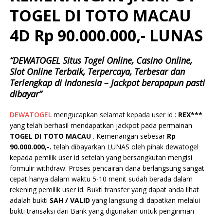
TOGEL DI TOTO MACAU
4D Rp 90.000.000,- LUNAS
“DEWATOGEL Situs Togel Online, Casino Online,
Slot Online Terbaik, Terpercaya, Terbesar dan
Terlengkap di Indonesia – Jackpot berapapun pasti
dibayar”
DEWATOGEL
mengucapkan selamat kepada user id :
REX***
yang telah berhasil mendapatkan jackpot pada permainan
TOGEL DI TOTO MACAU
.
Kemenangan sebesar
Rp
90.000.000
,-.
telah dibayarkan LUNAS oleh pihak dewatogel
kepada pemilik user id setelah yang bersangkutan mengisi
formulir withdraw. Proses pencairan dana berlangsung sangat
cepat hanya dalam waktu 5-10 menit sudah berada dalam
rekening pemilik user id. Bukti transfer yang dapat anda lihat
adalah bukti
SAH / VALID
yang langsung di dapatkan melalui
bukti transaksi dari Bank yang digunakan untuk pengiriman