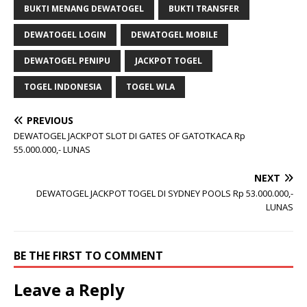
BUKTI MENANG DEWATOGEL
BUKTI TRANSFER
DEWATOGEL LOGIN
DEWATOGEL MOBILE
DEWATOGEL PENIPU
JACKPOT TOGEL
TOGEL INDONESIA
TOGEL WLA
PREVIOUS
DEWATOGEL JACKPOT SLOT DI GATES OF GATOTKACA Rp
55.000.000,- LUNAS
NEXT
DEWATOGEL JACKPOT TOGEL DI SYDNEY POOLS Rp 53.000.000,-
LUNAS
BE THE FIRST TO COMMENT
Leave a Reply