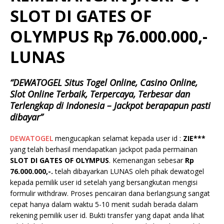
SLOT DI GATES OF
OLYMPUS Rp 76.000.000,-
LUNAS
“DEWATOGEL Situs Togel Online, Casino Online,
Slot Online Terbaik, Terpercaya, Terbesar dan
Terlengkap di Indonesia – Jackpot berapapun pasti
dibayar”
DEWATOGEL
mengucapkan selamat kepada user id :
ZIE***
yang telah berhasil mendapatkan jackpot pada permainan
SLOT DI GATES OF OLYMPUS
.
Kemenangan sebesar
Rp
76.000.000
,-.
telah dibayarkan LUNAS oleh pihak dewatogel
kepada pemilik user id setelah yang bersangkutan mengisi
formulir withdraw. Proses pencairan dana berlangsung sangat
cepat hanya dalam waktu 5-10 menit sudah berada dalam
rekening pemilik user id. Bukti transfer yang dapat anda lihat