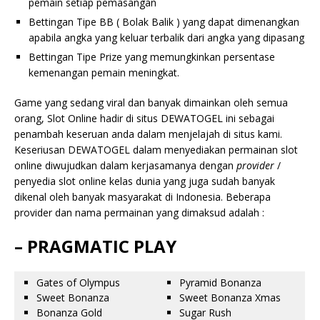
pemain setiap pemasangan
Bettingan Tipe BB ( Bolak Balik ) yang dapat dimenangkan
apabila angka yang keluar terbalik dari angka yang dipasang
Bettingan Tipe Prize yang memungkinkan persentase
kemenangan pemain meningkat.
Game yang sedang viral dan banyak dimainkan oleh semua
orang, Slot Online hadir di situs DEWATOGEL ini sebagai
penambah keseruan anda dalam menjelajah di situs kami.
Keseriusan DEWATOGEL dalam menyediakan permainan slot
online diwujudkan dalam kerjasamanya dengan
provider
/
penyedia slot online kelas dunia yang juga sudah banyak
dikenal oleh banyak masyarakat di Indonesia. Beberapa
provider dan nama permainan yang dimaksud adalah :
– PRAGMATIC PLAY
Gates of Olympus
Pyramid Bonanza
Sweet Bonanza
Sweet Bonanza Xmas
Bonanza Gold
Sugar Rush