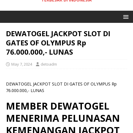
DEWATOGEL JACKPOT SLOT DI
GATES OF OLYMPUS Rp
76.000.000,- LUNAS
May 7, 2024
detoadm
DEWATOGEL JACKPOT SLOT DI GATES OF OLYMPUS Rp
76.000.000,- LUNAS
MEMBER DEWATOGEL
MENERIMA PELUNASAN
KEMENANGAN JACKPOT