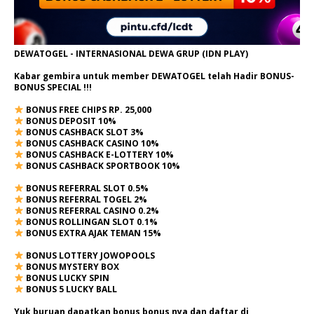
DEWATOGEL - INTERNASIONAL DEWA GRUP (IDN PLAY)
Kabar gembira untuk member DEWATOGEL telah Hadir
BONUS-
BONUS SPECIAL
!!!
BONUS FREE CHIPS RP. 25,000
BONUS DEPOSIT 10%
BONUS CASHBACK SLOT 3%
BONUS CASHBACK CASINO 10%
BONUS CASHBACK E-LOTTERY 10%
BONUS CASHBACK SPORTBOOK 10%
BONUS REFERRAL SLOT 0.5%
BONUS REFERRAL TOGEL 2%
BONUS REFERRAL CASINO 0.2%
BONUS ROLLINGAN SLOT 0.1%
BONUS EXTRA AJAK TEMAN 15%
BONUS LOTTERY JOWOPOOLS
BONUS MYSTERY BOX
BONUS LUCKY SPIN
BONUS 5 LUCKY BALL
Yuk buruan dapatkan bonus bonus nya dan daftar di