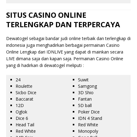
SITUS CASINO ONLINE
TERLENGKAP DAN TERPERCAYA
Dewatogel sebagai bandar judi online terbaik dan terlengkap di
indonesia juga menghadirkan berbagai permainan Casino
Online Lengkap dari IDNLIVE yang dapat di mainkan secara
LIVE dimana saja dan kapan saja. Permainan Casino Online
yang di hadirkan di dewatogel meliputi :
24
Suwit
Roulette
Samgong
Sicbo Dice
3D Shio
Baccarat
Fantan
12D
5D ball
Oglok
Poker Dice
Dice 6
IDN 4 Stand
Head Tail
Red White
Red White
Monopoly