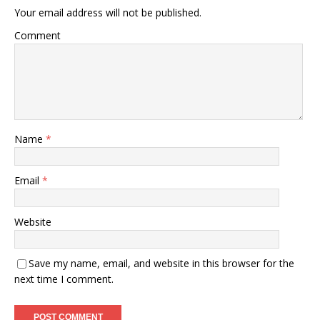
Your email address will not be published.
Comment
Name
*
Email
*
Website
Save my name, email, and website in this browser for the
next time I comment.