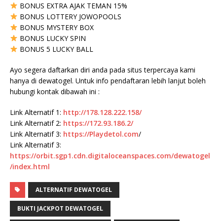
BONUS EXTRA AJAK TEMAN 15%
BONUS LOTTERY JOWOPOOLS
BONUS MYSTERY BOX
BONUS LUCKY SPIN
BONUS 5 LUCKY BALL
Ayo segera daftarkan diri anda pada situs terpercaya kami
hanya di dewatogel. Untuk info pendaftaran lebih lanjut boleh
hubungi kontak dibawah ini :
Link Alternatif 1:
http://178.128.222.158/
Link Alternatif 2:
https://172.93.186.2/
Link Alternatif 3:
https://
Playdetol.com
/
Link Alternatif 3:
https://orbit.sgp1.cdn.digitaloceanspaces.com/dewatogel
/index.html
ALTERNATIF DEWATOGEL
BUKTI JACKPOT DEWATOGEL