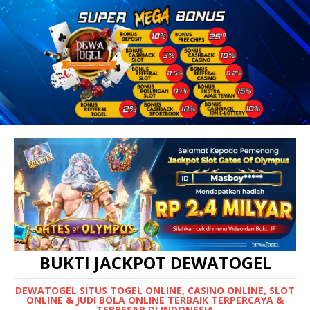
BUKTI JACKPOT DEWATOGEL
DEWATOGEL SITUS TOGEL ONLINE, CASINO ONLINE, SLOT
ONLINE & JUDI BOLA ONLINE TERBAIK TERPERCAYA &
TERBESAR DI INDONESIA