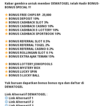
Kabar gembira untuk member DEWATOGEL telah Hadir
BONUS-
BONUS SPECIAL
!!!
BONUS FREE CHIPS RP. 25,000
BONUS DEPOSIT 10%
BONUS CASHBACK SLOT 3%
BONUS CASHBACK CASINO 10%
BONUS CASHBACK E-LOTTERY 10%
BONUS CASHBACK SPORTBOOK 10%
BONUS REFERRAL SLOT 0.5%
BONUS REFERRAL TOGEL 2%
BONUS REFERRAL CASINO 0.2%
BONUS ROLLINGAN SLOT 0.1%
BONUS EXTRA AJAK TEMAN 15%
BONUS LOTTERY JOWOPOOLS
BONUS MYSTERY BOX
BONUS LUCKY SPIN
BONUS 5 LUCKY BALL
Yuk buruan dapatkan bonus bonus nya dan daftar di
DEWATOGEL
Link Alternatif
DEWATOGEL
:
Link Alternatif 1
Link Alternatif 2
Link Alternatif 3