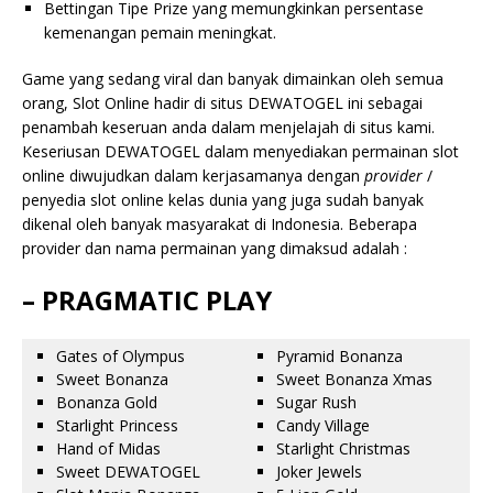
Bettingan Tipe Prize yang memungkinkan persentase
kemenangan pemain meningkat.
Game yang sedang viral dan banyak dimainkan oleh semua
orang, Slot Online hadir di situs DEWATOGEL ini sebagai
penambah keseruan anda dalam menjelajah di situs kami.
Keseriusan DEWATOGEL dalam menyediakan permainan slot
online diwujudkan dalam kerjasamanya dengan
provider
/
penyedia slot online kelas dunia yang juga sudah banyak
dikenal oleh banyak masyarakat di Indonesia. Beberapa
provider dan nama permainan yang dimaksud adalah :
– PRAGMATIC PLAY
Gates of Olympus
Pyramid Bonanza
Sweet Bonanza
Sweet Bonanza Xmas
Bonanza Gold
Sugar Rush
Starlight Princess
Candy Village
Hand of Midas
Starlight Christmas
Sweet DEWATOGEL
Joker Jewels