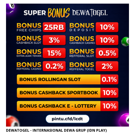
DEWATOGEL - INTERNASIONAL DEWA GRUP (IDN PLAY)