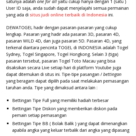
satunya adalah
one for all
yaitu cukup hanya dengan 1 (satu )
User ID saja, anda sudah dapat menjelajahi semua permainan
yang ada di
situs judi
online terbaik di Indonesia
ini.
DEWATOGEL hadir dengan pasaran-pasaran yang cukup
lengkap. Pasaran yang hadir ada pasaran 3D, pasaran 4D,
pasaran WILD 4D, dan juga pasaran 5D. Pasaran 4D, yang
terkenal diantara pencinta TOGEL di INDONESIA adalah Togel
Sydney, Togel Singapore, Togel Hongkong. Selain 3 (tiga)
pasaran tersebut, pasaran Togel Toto Macau yang bisa
disaksikan secara Live setiap hari di platform Youtube juga
dapat ditemukan di situs ini. Tipe-tipe pasangan /
bettingan
yang beragam dapat dipilih pada saat melakukan pemasangan
taruhan anda. Tipe yang dimaksud antara lain :
Bettingan Tipe Full yang memiliki hadiah terbesar
Bettingan Tipe Diskon yang memberikan diskon pada
pemain setiap pemasangan
Bettingan Tipe BB ( Bolak Balik ) yang dapat dimenangkan
apabila angka yang keluar terbalik dari angka yang dipasang