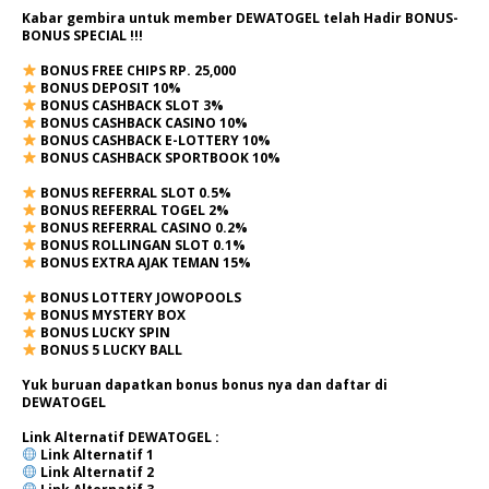
Kabar gembira untuk member DEWATOGEL telah Hadir
BONUS-
BONUS SPECIAL
!!!
BONUS FREE CHIPS RP. 25,000
BONUS DEPOSIT 10%
BONUS CASHBACK SLOT 3%
BONUS CASHBACK CASINO 10%
BONUS CASHBACK E-LOTTERY 10%
BONUS CASHBACK SPORTBOOK 10%
BONUS REFERRAL SLOT 0.5%
BONUS REFERRAL TOGEL 2%
BONUS REFERRAL CASINO 0.2%
BONUS ROLLINGAN SLOT 0.1%
BONUS EXTRA AJAK TEMAN 15%
BONUS LOTTERY JOWOPOOLS
BONUS MYSTERY BOX
BONUS LUCKY SPIN
BONUS 5 LUCKY BALL
Yuk buruan dapatkan bonus bonus nya dan daftar di
DEWATOGEL
Link Alternatif
DEWATOGEL
:
Link Alternatif 1
Link Alternatif 2