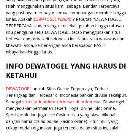
telah menggunakan situs kami, sebagai Bandar Terpercaya
yang pastinya membayar semua kemenangan member hingga
lunas. Apakah
DEWATOGEL PENIPU
? Reputasi “DEWATOGEL
TERPERCAYA” sudah sangat melekat. puluhan hingga ratusan
ribu pengguna setia DEWATOGEL tetap menggunakan situs
terbesar dan terbaik di Indonesia ini. Hapus rasa was-was dan
khawatir anda, kemenangan anda berapapun PASTI
dibayarkan hingga lunas.
INFO DEWATOGEL YANG HARUS DI
KETAHUI
DEWATOGEL
adalah Situs Online Terpercaya, Terbaik,
Terlengkap dan Terbesar di Indonesia bahkan di Asia sekalipun.
Sebagai
situs judi online terbesar di Indonesia
, Dewatogel
menyediakan permainan seperti Togel online, Slot online,
Sportsbook dan juga Live Casino atau yang biasa dikenal
dengan nama
casino online
(kasino online). Fitur-fitur yang
cukup mudah digunakan juga tersedia dalam situs ini, salah