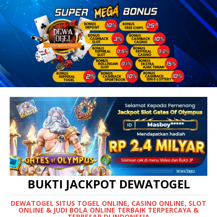
BUKTI JACKPOT DEWATOGEL
DEWATOGEL SITUS TOGEL ONLINE, CASINO ONLINE, SLOT
ONLINE & JUDI BOLA ONLINE TERBAIK TERPERCAYA &
TERBESAR DI INDONESIA