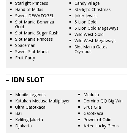
Starlight Princess
Candy Village
Hand of Midas
Starlight Christmas
Sweet DEWATOGEL
Joker Jewels
Slot Mania Bonanza
5 Lion Gold
Gold
5 Lion Gold Megaways
Slot Mania Sugar Rush
Wild West Gold
Slot Mania Princess
Wild West Megaways
Spaceman
Slot Mania Gates
Sweet Slot Mania
Olympus
Fruit Party
– IDN SLOT
Mobile Legends
Medusa
Kutukan Medusa Multiplayer
Domino QQ Big Win
Ultra Gatotkaca
Sirus Gila
Bali
Gatotkaca
Keliling Jakarta
Power of Odin
Djakarta
Aztec Lucky Gems