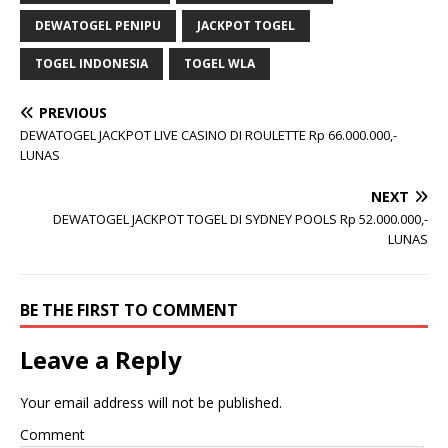
DEWATOGEL PENIPU
JACKPOT TOGEL
TOGEL INDONESIA
TOGEL WLA
PREVIOUS
DEWATOGEL JACKPOT LIVE CASINO DI ROULETTE Rp 66.000.000,-
LUNAS
NEXT
DEWATOGEL JACKPOT TOGEL DI SYDNEY POOLS Rp 52.000.000,-
LUNAS
BE THE FIRST TO COMMENT
Leave a Reply
Your email address will not be published.
Comment