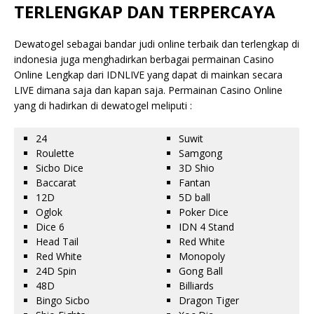
TERLENGKAP DAN TERPERCAYA
Dewatogel sebagai bandar judi online terbaik dan terlengkap di
indonesia juga menghadirkan berbagai permainan Casino
Online Lengkap dari IDNLIVE yang dapat di mainkan secara
LIVE dimana saja dan kapan saja. Permainan Casino Online
yang di hadirkan di dewatogel meliputi :
24
Suwit
Roulette
Samgong
Sicbo Dice
3D Shio
Baccarat
Fantan
12D
5D ball
Oglok
Poker Dice
Dice 6
IDN 4 Stand
Head Tail
Red White
Red White
Monopoly
24D Spin
Gong Ball
48D
Billiards
Bingo Sicbo
Dragon Tiger