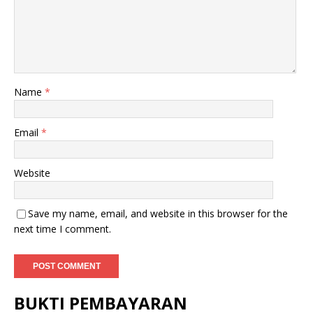
Name
*
Email
*
Website
Save my name, email, and website in this browser for the
next time I comment.
BUKTI PEMBAYARAN