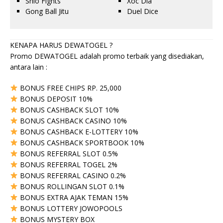
Shio Fights
Xoc Dia
Gong Ball Jitu
Duel Dice
KENAPA HARUS DEWATOGEL ?
Promo DEWATOGEL adalah promo terbaik yang disediakan,
antara lain :
BONUS FREE CHIPS RP. 25,000
BONUS DEPOSIT 10%
BONUS CASHBACK SLOT 10%
BONUS CASHBACK CASINO 10%
BONUS CASHBACK E-LOTTERY 10%
BONUS CASHBACK SPORTBOOK 10%
BONUS REFERRAL SLOT 0.5%
BONUS REFERRAL TOGEL 2%
BONUS REFERRAL CASINO 0.2%
BONUS ROLLINGAN SLOT 0.1%
BONUS EXTRA AJAK TEMAN 15%
BONUS LOTTERY JOWOPOOLS
BONUS MYSTERY BOX