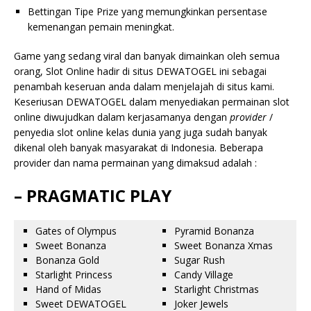
Bettingan Tipe Prize yang memungkinkan persentase
kemenangan pemain meningkat.
Game yang sedang viral dan banyak dimainkan oleh semua
orang, Slot Online hadir di situs DEWATOGEL ini sebagai
penambah keseruan anda dalam menjelajah di situs kami.
Keseriusan DEWATOGEL dalam menyediakan permainan slot
online diwujudkan dalam kerjasamanya dengan
provider
/
penyedia slot online kelas dunia yang juga sudah banyak
dikenal oleh banyak masyarakat di Indonesia. Beberapa
provider dan nama permainan yang dimaksud adalah :
– PRAGMATIC PLAY
Gates of Olympus
Pyramid Bonanza
Sweet Bonanza
Sweet Bonanza Xmas
Bonanza Gold
Sugar Rush
Starlight Princess
Candy Village
Hand of Midas
Starlight Christmas
Sweet DEWATOGEL
Joker Jewels