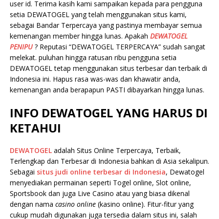
user id. Terima kasih kami sampaikan kepada para pengguna
setia DEWATOGEL yang telah menggunakan situs kami,
sebagai Bandar Terpercaya yang pastinya membayar semua
kemenangan member hingga lunas. Apakah
DEWATOGEL
PENIPU
? Reputasi “DEWATOGEL TERPERCAYA” sudah sangat
melekat. puluhan hingga ratusan ribu pengguna setia
DEWATOGEL tetap menggunakan situs terbesar dan terbaik di
Indonesia ini. Hapus rasa was-was dan khawatir anda,
kemenangan anda berapapun PASTI dibayarkan hingga lunas.
INFO DEWATOGEL YANG HARUS DI
KETAHUI
DEWATOGEL
adalah Situs Online Terpercaya, Terbaik,
Terlengkap dan Terbesar di Indonesia bahkan di Asia sekalipun.
Sebagai
situs judi online terbesar di Indonesia
, Dewatogel
menyediakan permainan seperti Togel online, Slot online,
Sportsbook dan juga Live Casino atau yang biasa dikenal
dengan nama
casino online
(kasino online). Fitur-fitur yang
cukup mudah digunakan juga tersedia dalam situs ini, salah