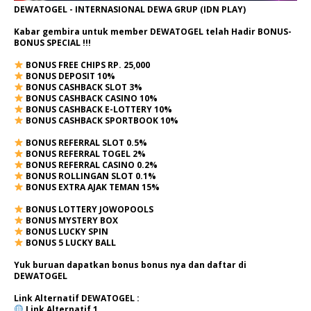
DEWATOGEL - INTERNASIONAL DEWA GRUP (IDN PLAY)
Kabar gembira untuk member DEWATOGEL telah Hadir
BONUS-
BONUS SPECIAL
!!!
BONUS FREE CHIPS RP. 25,000
BONUS DEPOSIT 10%
BONUS CASHBACK SLOT 3%
BONUS CASHBACK CASINO 10%
BONUS CASHBACK E-LOTTERY 10%
BONUS CASHBACK SPORTBOOK 10%
BONUS REFERRAL SLOT 0.5%
BONUS REFERRAL TOGEL 2%
BONUS REFERRAL CASINO 0.2%
BONUS ROLLINGAN SLOT 0.1%
BONUS EXTRA AJAK TEMAN 15%
BONUS LOTTERY JOWOPOOLS
BONUS MYSTERY BOX
BONUS LUCKY SPIN
BONUS 5 LUCKY BALL
Yuk buruan dapatkan bonus bonus nya dan daftar di
DEWATOGEL
Link Alternatif
DEWATOGEL
:
Link Alternatif 1