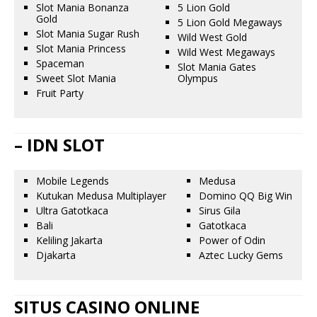
Slot Mania Bonanza
5 Lion Gold
Gold
5 Lion Gold Megaways
Slot Mania Sugar Rush
Wild West Gold
Slot Mania Princess
Wild West Megaways
Spaceman
Slot Mania Gates
Sweet Slot Mania
Olympus
Fruit Party
– IDN SLOT
Mobile Legends
Medusa
Kutukan Medusa Multiplayer
Domino QQ Big Win
Ultra Gatotkaca
Sirus Gila
Bali
Gatotkaca
Keliling Jakarta
Power of Odin
Djakarta
Aztec Lucky Gems
SITUS CASINO ONLINE