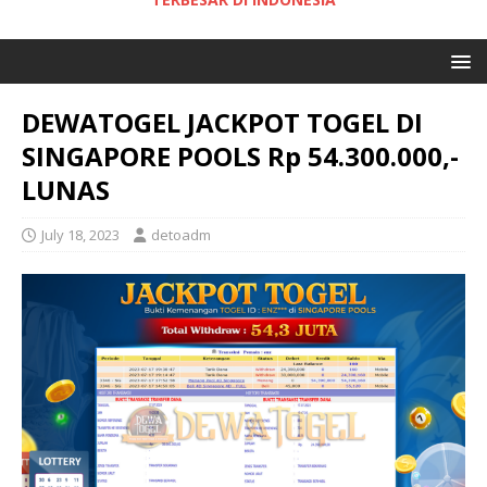
DEWATOGEL JACKPOT TOGEL DI
SINGAPORE POOLS Rp 54.300.000,-
LUNAS
July 18, 2023
detoadm