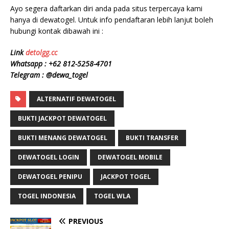
Ayo segera daftarkan diri anda pada situs terpercaya kami
hanya di dewatogel. Untuk info pendaftaran lebih lanjut boleh
hubungi kontak dibawah ini :
Link
detolgg.cc
Whatsapp :
+62 812-5258-4701
Telegram : @dewa_togel
ALTERNATIF DEWATOGEL
BUKTI JACKPOT DEWATOGEL
BUKTI MENANG DEWATOGEL
BUKTI TRANSFER
DEWATOGEL LOGIN
DEWATOGEL MOBILE
DEWATOGEL PENIPU
JACKPOT TOGEL
TOGEL INDONESIA
TOGEL WLA
PREVIOUS