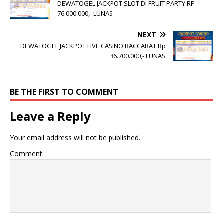
DEWATOGEL JACKPOT SLOT DI FRUIT PARTY RP
76.000.000,- LUNAS
NEXT
DEWATOGEL JACKPOT LIVE CASINO BACCARAT Rp
86.700.000,- LUNAS
BE THE FIRST TO COMMENT
Leave a Reply
Your email address will not be published.
Comment