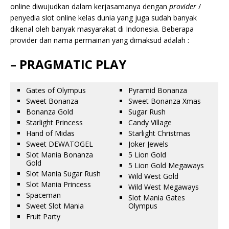
online diwujudkan dalam kerjasamanya dengan
provider
/
penyedia slot online kelas dunia yang juga sudah banyak
dikenal oleh banyak masyarakat di Indonesia. Beberapa
provider dan nama permainan yang dimaksud adalah :
– PRAGMATIC PLAY
Gates of Olympus
Pyramid Bonanza
Sweet Bonanza
Sweet Bonanza Xmas
Bonanza Gold
Sugar Rush
Starlight Princess
Candy Village
Hand of Midas
Starlight Christmas
Sweet DEWATOGEL
Joker Jewels
Slot Mania Bonanza
5 Lion Gold
Gold
5 Lion Gold Megaways
Slot Mania Sugar Rush
Wild West Gold
Slot Mania Princess
Wild West Megaways
Spaceman
Slot Mania Gates
Sweet Slot Mania
Olympus
Fruit Party