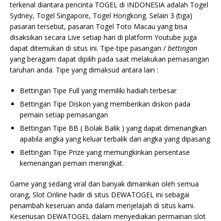
terkenal diantara pencinta TOGEL di INDONESIA adalah Togel
Sydney, Togel Singapore, Togel Hongkong. Selain 3 (tiga)
pasaran tersebut, pasaran Togel Toto Macau yang bisa
disaksikan secara Live setiap hari di platform Youtube juga
dapat ditemukan di situs ini. Tipe-tipe pasangan /
bettingan
yang beragam dapat dipilih pada saat melakukan pemasangan
taruhan anda. Tipe yang dimaksud antara lain :
Bettingan Tipe Full yang memiliki hadiah terbesar
Bettingan Tipe Diskon yang memberikan diskon pada
pemain setiap pemasangan
Bettingan Tipe BB ( Bolak Balik ) yang dapat dimenangkan
apabila angka yang keluar terbalik dari angka yang dipasang
Bettingan Tipe Prize yang memungkinkan persentase
kemenangan pemain meningkat.
Game yang sedang viral dan banyak dimainkan oleh semua
orang, Slot Online hadir di situs DEWATOGEL ini sebagai
penambah keseruan anda dalam menjelajah di situs kami.
Keseriusan DEWATOGEL dalam menyediakan permainan slot