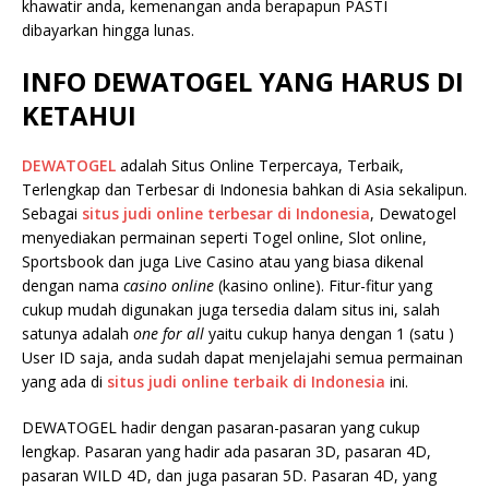
khawatir anda, kemenangan anda berapapun PASTI
dibayarkan hingga lunas.
INFO DEWATOGEL YANG HARUS DI
KETAHUI
DEWATOGEL
adalah Situs Online Terpercaya, Terbaik,
Terlengkap dan Terbesar di Indonesia bahkan di Asia sekalipun.
Sebagai
situs judi online terbesar di Indonesia
, Dewatogel
menyediakan permainan seperti Togel online, Slot online,
Sportsbook dan juga Live Casino atau yang biasa dikenal
dengan nama
casino online
(kasino online). Fitur-fitur yang
cukup mudah digunakan juga tersedia dalam situs ini, salah
satunya adalah
one for all
yaitu cukup hanya dengan 1 (satu )
User ID saja, anda sudah dapat menjelajahi semua permainan
yang ada di
situs judi online terbaik di Indonesia
ini.
DEWATOGEL hadir dengan pasaran-pasaran yang cukup
lengkap. Pasaran yang hadir ada pasaran 3D, pasaran 4D,
pasaran WILD 4D, dan juga pasaran 5D. Pasaran 4D, yang