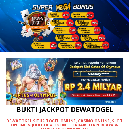
BUKTI JACKPOT DEWATOGEL
DEWATOGEL SITUS TOGEL ONLINE, CASINO ONLINE, SLOT
ONLINE & JUDI BOLA ONLINE TERBAIK TERPERCAYA &
TERBESAR DI INDONESIA