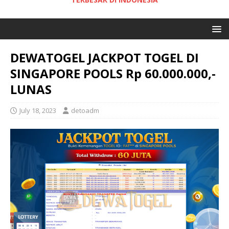
DEWATOGEL JACKPOT TOGEL DI
SINGAPORE POOLS Rp 60.000.000,-
LUNAS
July 18, 2023
detoadm