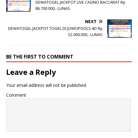
DEWATOGEL JACKPOT LIVE CASINO BACCARAT Rp
86.700.000,- LUNAS
NEXT
DEWATOGEL JACKPOT TOGEL DI JOWOPOOLS 4D Rp
52.000.000,- LUNAS
BE THE FIRST TO COMMENT
Leave a Reply
Your email address will not be published.
Comment