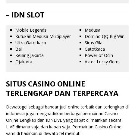
– IDN SLOT
Mobile Legends
Medusa
Kutukan Medusa Multiplayer
Domino QQ Big Win
Ultra Gatotkaca
Sirus Gila
Bali
Gatotkaca
Keliling Jakarta
Power of Odin
Djakarta
Aztec Lucky Gems
SITUS CASINO ONLINE
TERLENGKAP DAN TERPERCAYA
Dewatogel sebagai bandar judi online terbaik dan terlengkap di
indonesia juga menghadirkan berbagai permainan Casino
Online Lengkap dari IDNLIVE yang dapat di mainkan secara
LIVE dimana saja dan kapan saja. Permainan Casino Online
yang di hadirkan di dewatogel meliputi :