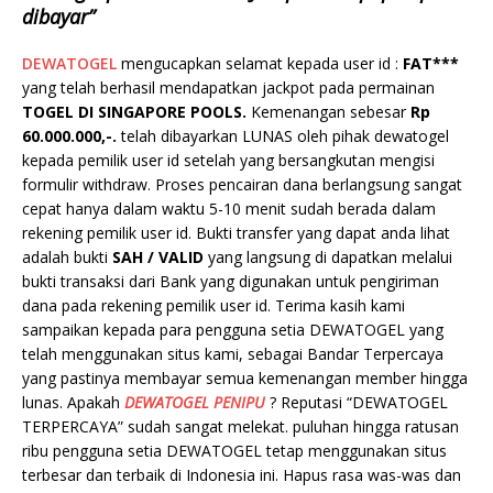
dibayar”
DEWATOGEL
mengucapkan selamat kepada user id :
FAT***
yang telah berhasil mendapatkan jackpot pada permainan
TOGEL DI SINGAPORE POOLS.
Kemenangan sebesar
Rp
60.000.000,-.
telah dibayarkan LUNAS oleh pihak dewatogel
kepada pemilik user id setelah yang bersangkutan mengisi
formulir withdraw. Proses pencairan dana berlangsung sangat
cepat hanya dalam waktu 5-10 menit sudah berada dalam
rekening pemilik user id. Bukti transfer yang dapat anda lihat
adalah bukti
SAH / VALID
yang langsung di dapatkan melalui
bukti transaksi dari Bank yang digunakan untuk pengiriman
dana pada rekening pemilik user id. Terima kasih kami
sampaikan kepada para pengguna setia DEWATOGEL yang
telah menggunakan situs kami, sebagai Bandar Terpercaya
yang pastinya membayar semua kemenangan member hingga
lunas. Apakah
DEWATOGEL PENIPU
? Reputasi “DEWATOGEL
TERPERCAYA” sudah sangat melekat. puluhan hingga ratusan
ribu pengguna setia DEWATOGEL tetap menggunakan situs
terbesar dan terbaik di Indonesia ini. Hapus rasa was-was dan