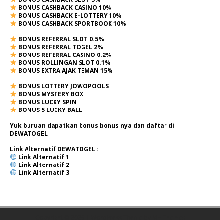
BONUS CASHBACK CASINO 10%
BONUS CASHBACK E-LOTTERY 10%
BONUS CASHBACK SPORTBOOK 10%
BONUS REFERRAL SLOT 0.5%
BONUS REFERRAL TOGEL 2%
BONUS REFERRAL CASINO 0.2%
BONUS ROLLINGAN SLOT 0.1%
BONUS EXTRA AJAK TEMAN 15%
BONUS LOTTERY JOWOPOOLS
BONUS MYSTERY BOX
BONUS LUCKY SPIN
BONUS 5 LUCKY BALL
Yuk buruan dapatkan bonus bonus nya dan daftar di
DEWATOGEL
Link Alternatif
DEWATOGEL
:
Link Alternatif 1
Link Alternatif 2
Link Alternatif 3
Copyright © 2026 | WordPress Theme by
MH Themes