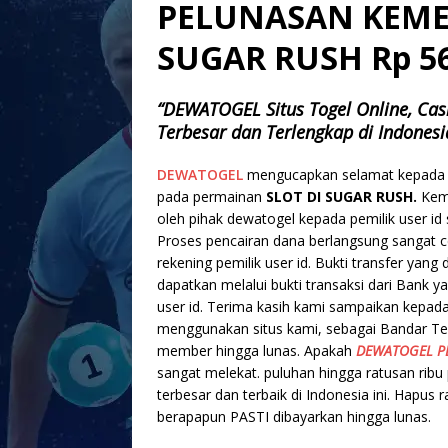
PELUNASAN KEME
SUGAR RUSH Rp 56
“DEWATOGEL Situs Togel Online, Casi
Terbesar dan Terlengkap di Indonesi
DEWATOGEL
mengucapkan selamat kepada u
pada permainan
SLOT DI SUGAR RUSH.
Kem
oleh pihak dewatogel kepada pemilik user id
Proses pencairan dana berlangsung sangat 
rekening pemilik user id. Bukti transfer yang
dapatkan melalui bukti transaksi dari Bank 
user id. Terima kasih kami sampaikan kepa
menggunakan situs kami, sebagai Bandar 
member hingga lunas. Apakah
DEWATOGEL P
sangat melekat. puluhan hingga ratusan ri
terbesar dan terbaik di Indonesia ini. Hapu
berapapun PASTI dibayarkan hingga lunas.