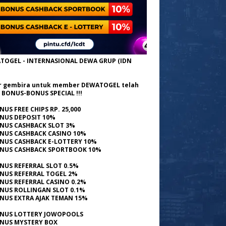
TOGEL - INTERNASIONAL DEWA GRUP (IDN
r gembira untuk member DEWATOGEL telah
r
BONUS-BONUS SPECIAL
!!!
US FREE CHIPS RP. 25,000
NUS DEPOSIT 10%
NUS CASHBACK SLOT 3%
NUS CASHBACK CASINO 10%
NUS CASHBACK E-LOTTERY 10%
NUS CASHBACK SPORTBOOK 10%
NUS REFERRAL SLOT 0.5%
NUS REFERRAL TOGEL 2%
NUS REFERRAL CASINO 0.2%
NUS ROLLINGAN SLOT 0.1%
NUS EXTRA AJAK TEMAN 15%
NUS LOTTERY JOWOPOOLS
NUS MYSTERY BOX