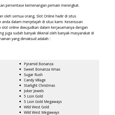
nkan persentase kemenangan pemain meningkat.
 oleh semua orang, Slot Online hadir di situs
nda dalam menjelajah di situs kami. Keseriusan
lot online diwujudkan dalam kerjasamanya dengan
yang juga sudah banyak dikenal oleh banyak masyarakat di
mainan yang dimaksud adalah :
Pyramid Bonanza
Sweet Bonanza Xmas
Sugar Rush
Candy Village
Starlight Christmas
Joker Jewels
5 Lion Gold
5 Lion Gold Megaways
Wild West Gold
Wild West Megaways