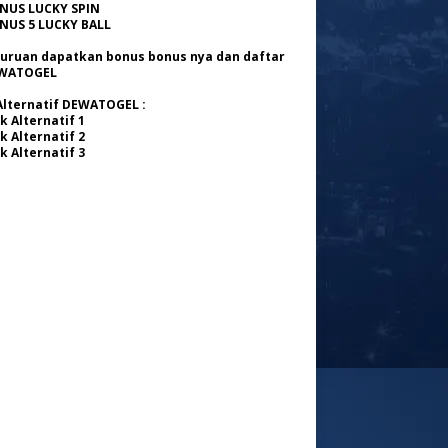
NUS LUCKY SPIN
NUS 5 LUCKY BALL
uruan dapatkan bonus bonus nya dan daftar
EWATOGEL
Alternatif
DEWATOGEL
:
k Alternatif 1
k Alternatif 2
k Alternatif 3