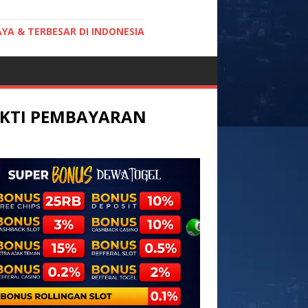
YA & TERBESAR DI INDONESIA
KTI PEMBAYARAN