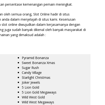
nkan persentase kemenangan pemain meningkat.
 oleh semua orang, Slot Online hadir di situs
nda dalam menjelajah di situs kami. Keseriusan
lot online diwujudkan dalam kerjasamanya dengan
yang juga sudah banyak dikenal oleh banyak masyarakat di
mainan yang dimaksud adalah :
Pyramid Bonanza
Sweet Bonanza Xmas
Sugar Rush
Candy Village
Starlight Christmas
Joker Jewels
5 Lion Gold
5 Lion Gold Megaways
Wild West Gold
Wild West Megaways