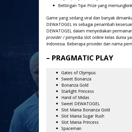
Bettingan Tipe Prize yang memungki
Game yang sedang viral dan banyak dimainkan
DEWATOGEL ini sebagai penambah keseruan a
DEWATOGEL dalam menyediakan permainan s
provider
/ penyedia slot online kelas dunia 
Indonesia. Beberapa provider dan nama per
– PRAGMATIC PLAY
Gates of Olympus
Sweet Bonanza
Bonanza Gold
Starlight Princess
Hand of Midas
Sweet DEWATOGEL
Slot Mania Bonanza Gold
Slot Mania Sugar Rush
Slot Mania Princess
Spaceman