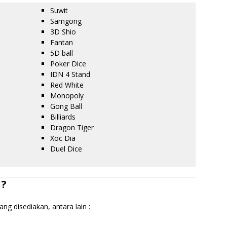
Suwit
Samgong
3D Shio
Fantan
5D ball
Poker Dice
IDN 4 Stand
Red White
Monopoly
Gong Ball
Billiards
Dragon Tiger
Xoc Dia
Duel Dice
 ?
 disediakan, antara lain :