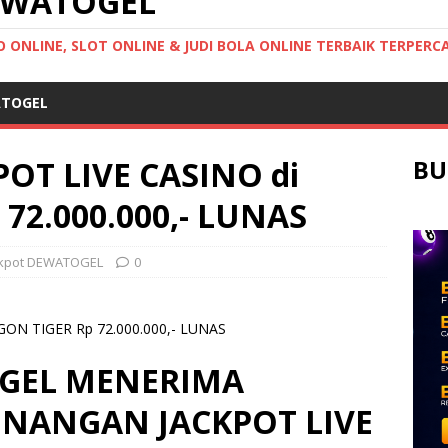
EWATOGEL
 ONLINE, SLOT ONLINE & JUDI BOLA ONLINE TERBAIK TERPERCA
ATOGEL
OT LIVE CASINO di
BU
72.000.000,- LUNAS
ackpot DEWATOGEL
0
ON TIGER Rp 72.000.000,- LUNAS
GEL MENERIMA
NANGAN JACKPOT LIVE