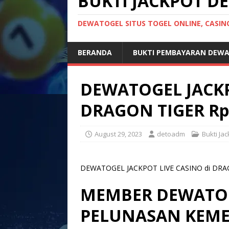
BUKTI JACKPOT D
DEWATOGEL SITUS TOGEL ONLINE, CASINO
BERANDA
BUKTI PEMBAYARAN DEW
DEWATOGEL JACKP
DRAGON TIGER Rp 
August 29, 2023
detoadm
Bukti J
DEWATOGEL JACKPOT LIVE CASINO di DRAG
MEMBER DEWATO
PELUNASAN KEME