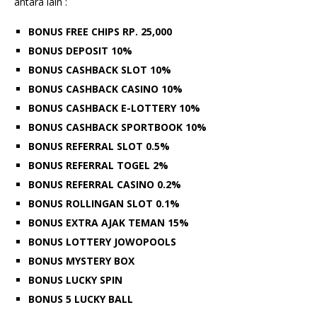
antara lain :
BONUS FREE CHIPS RP. 25,000
BONUS DEPOSIT 10%
BONUS CASHBACK SLOT 10%
BONUS CASHBACK CASINO 10%
BONUS CASHBACK E-LOTTERY 10%
BONUS CASHBACK SPORTBOOK 10%
BONUS REFERRAL SLOT 0.5%
BONUS REFERRAL TOGEL 2%
BONUS REFERRAL CASINO 0.2%
BONUS ROLLINGAN SLOT 0.1%
BONUS EXTRA AJAK TEMAN 15%
BONUS LOTTERY JOWOPOOLS
BONUS MYSTERY BOX
BONUS LUCKY SPIN
BONUS 5 LUCKY BALL