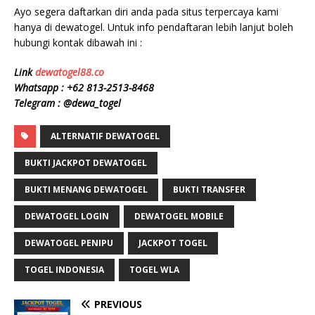
Ayo segera daftarkan diri anda pada situs terpercaya kami
hanya di dewatogel. Untuk info pendaftaran lebih lanjut boleh
hubungi kontak dibawah ini :
Link
dewatogel88.co
Whatsapp :
+62 813-2513-8468
Telegram : @dewa_togel
ALTERNATIF DEWATOGEL
BUKTI JACKPOT DEWATOGEL
BUKTI MENANG DEWATOGEL
BUKTI TRANSFER
DEWATOGEL LOGIN
DEWATOGEL MOBILE
DEWATOGEL PENIPU
JACKPOT TOGEL
TOGEL INDONESIA
TOGEL WLA
PREVIOUS