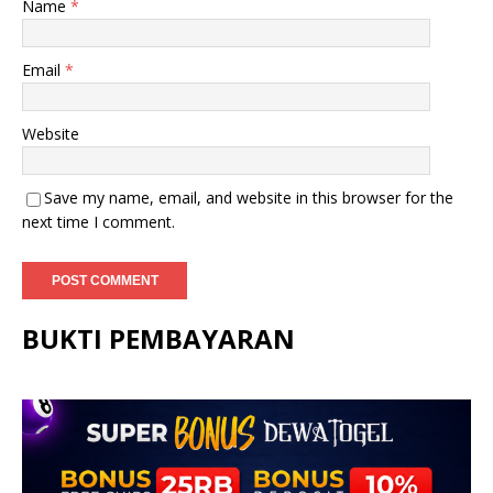
Name
*
Email
*
Website
Save my name, email, and website in this browser for the
next time I comment.
BUKTI PEMBAYARAN