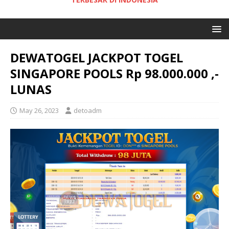
DEWATOGEL JACKPOT TOGEL
SINGAPORE POOLS Rp 98.000.000 ,-
LUNAS
May 26, 2023
detoadm