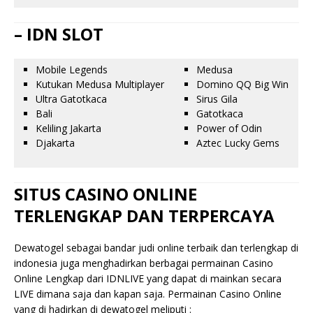
– IDN SLOT
Mobile Legends
Medusa
Kutukan Medusa Multiplayer
Domino QQ Big Win
Ultra Gatotkaca
Sirus Gila
Bali
Gatotkaca
Keliling Jakarta
Power of Odin
Djakarta
Aztec Lucky Gems
SITUS CASINO ONLINE
TERLENGKAP DAN TERPERCAYA
Dewatogel sebagai bandar judi online terbaik dan terlengkap di
indonesia juga menghadirkan berbagai permainan Casino
Online Lengkap dari IDNLIVE yang dapat di mainkan secara
LIVE dimana saja dan kapan saja. Permainan Casino Online
yang di hadirkan di dewatogel meliputi :