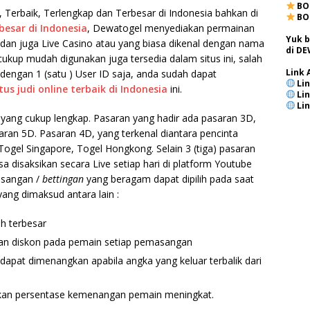
BO
, Terbaik, Terlengkap dan Terbesar di Indonesia bahkan di
BO
rbesar di Indonesia
, Dewatogel menyediakan permainan
Yuk b
k dan juga Live Casino atau yang biasa dikenal dengan nama
di D
g cukup mudah digunakan juga tersedia dalam situs ini, salah
Link 
dengan 1 (satu ) User ID saja, anda sudah dapat
Lin
itus judi online terbaik di Indonesia
ini.
Lin
Lin
ang cukup lengkap. Pasaran yang hadir ada pasaran 3D,
ran 5D. Pasaran 4D, yang terkenal diantara pencinta
gel Singapore, Togel Hongkong. Selain 3 (tiga) pasaran
a disaksikan secara Live setiap hari di platform Youtube
pasangan /
bettingan
yang beragam dapat dipilih pada saat
ng dimaksud antara lain :
ah terbesar
an diskon pada pemain setiap pemasangan
 dapat dimenangkan apabila angka yang keluar terbalik dari
nkan persentase kemenangan pemain meningkat.