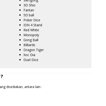
Samgong
3D Shio
Fantan
5D ball
Poker Dice
IDN 4 Stand
Red White
Monopoly
Gong Ball
Billiards
Dragon Tiger
Xoc Dia
Duel Dice
 ?
 disediakan, antara lain :