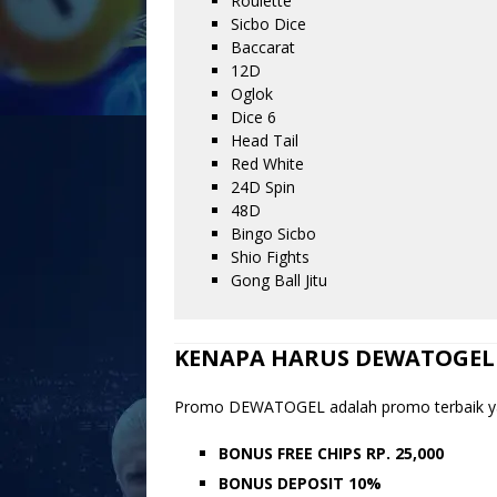
Roulette
Sicbo Dice
Baccarat
12D
Oglok
Dice 6
Head Tail
Red White
24D Spin
48D
Bingo Sicbo
Shio Fights
Gong Ball Jitu
KENAPA HARUS DEWATOGEL
Promo DEWATOGEL adalah promo terbaik yang
BONUS FREE CHIPS RP. 25,000
BONUS DEPOSIT 10%