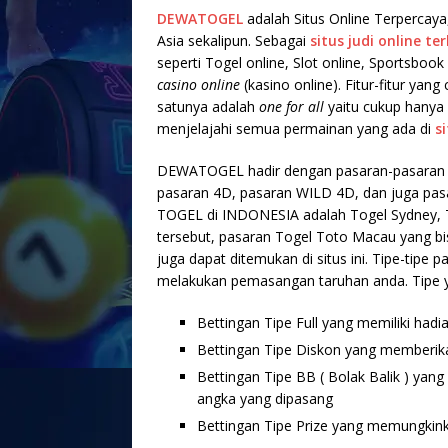
DEWATOGE
L
adalah Situs Online Terpercaya
Asia sekalipun. Sebagai
situs judi online te
seperti Togel online, Slot online, Sportsboo
casino online
(kasino online). Fitur-fitur yan
satunya adalah
one for all
yaitu cukup hanya 
menjelajahi semua permainan yang ada di
s
DEWATOGEL hadir dengan pasaran-pasaran y
pasaran 4D, pasaran WILD 4D, dan juga pasa
TOGEL di INDONESIA adalah Togel Sydney, To
tersebut, pasaran Togel Toto Macau yang bis
juga dapat ditemukan di situs ini. Tipe-tipe 
melakukan pemasangan taruhan anda. Tipe ya
Bettingan Tipe Full yang memiliki hadi
Bettingan Tipe Diskon yang memberik
Bettingan Tipe BB ( Bolak Balik ) yang
angka yang dipasang
Bettingan Tipe Prize yang memungki