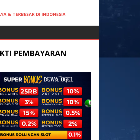
YA & TERBESAR DI INDONESIA
KTI PEMBAYARAN