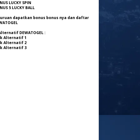
NUS LUCKY SPIN
NUS 5 LUCKY BALL
uruan dapatkan bonus bonus nya dan daftar
EWATOGEL
Alternatif
DEWATOGEL
:
k Alternatif 1
k Alternatif 2
k Alternatif 3