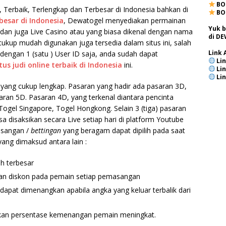
BO
, Terbaik, Terlengkap dan Terbesar di Indonesia bahkan di
BO
rbesar di Indonesia
, Dewatogel menyediakan permainan
Yuk b
k dan juga Live Casino atau yang biasa dikenal dengan nama
di D
g cukup mudah digunakan juga tersedia dalam situs ini, salah
Link 
dengan 1 (satu ) User ID saja, anda sudah dapat
Lin
itus judi online terbaik di Indonesia
ini.
Lin
Lin
ang cukup lengkap. Pasaran yang hadir ada pasaran 3D,
ran 5D. Pasaran 4D, yang terkenal diantara pencinta
gel Singapore, Togel Hongkong. Selain 3 (tiga) pasaran
a disaksikan secara Live setiap hari di platform Youtube
pasangan /
bettingan
yang beragam dapat dipilih pada saat
ng dimaksud antara lain :
ah terbesar
an diskon pada pemain setiap pemasangan
 dapat dimenangkan apabila angka yang keluar terbalik dari
nkan persentase kemenangan pemain meningkat.