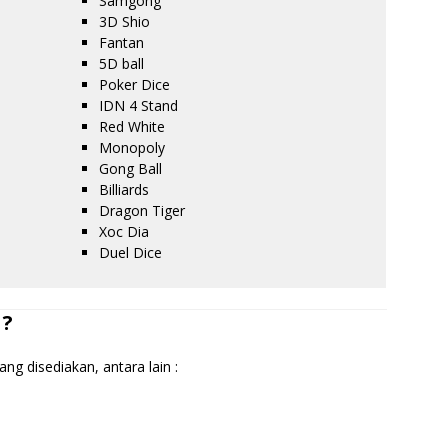
Samgong
3D Shio
Fantan
5D ball
Poker Dice
IDN 4 Stand
Red White
Monopoly
Gong Ball
Billiards
Dragon Tiger
Xoc Dia
Duel Dice
 ?
 disediakan, antara lain :