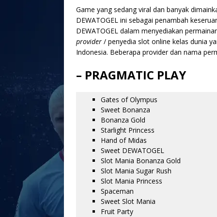
Game yang sedang viral dan banyak dimainkan
DEWATOGEL ini sebagai penambah keseruan a
DEWATOGEL dalam menyediakan permainan s
provider
/ penyedia slot online kelas dunia 
Indonesia. Beberapa provider dan nama per
– PRAGMATIC PLAY
Gates of Olympus
Sweet Bonanza
Bonanza Gold
Starlight Princess
Hand of Midas
Sweet DEWATOGEL
Slot Mania Bonanza Gold
Slot Mania Sugar Rush
Slot Mania Princess
Spaceman
Sweet Slot Mania
Fruit Party