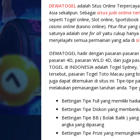
DEWATOGE
L
adalah Situs Online Terpercaya
Asia sekalipun. Sebagai
situs judi online te
seperti Togel online, Slot online, Sportsboo
casino online
(kasino online). Fitur-fitur yan
satunya adalah
one for all
yaitu cukup hanya 
menjelajahi semua permainan yang ada di
s
DEWATOGEL hadir dengan pasaran-pasaran y
pasaran 4D, pasaran WILD 4D, dan juga pasa
TOGEL di INDONESIA adalah Togel Sydney, To
tersebut, pasaran Togel Toto Macau yang bis
juga dapat ditemukan di situs ini. Tipe-tipe 
melakukan pemasangan taruhan anda. Tipe ya
Bettingan Tipe Full yang memiliki hadi
Bettingan Tipe Diskon yang memberik
Bettingan Tipe BB ( Bolak Balik ) yang
angka yang dipasang
Bettingan Tipe Prize yang memungki