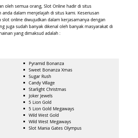
 oleh semua orang, Slot Online hadir di situs
nda dalam menjelajah di situs kami. Keseriusan
lot online diwujudkan dalam kerjasamanya dengan
yang juga sudah banyak dikenal oleh banyak masyarakat di
mainan yang dimaksud adalah :
Pyramid Bonanza
Sweet Bonanza Xmas
Sugar Rush
Candy Village
Starlight Christmas
Joker Jewels
5 Lion Gold
5 Lion Gold Megaways
Wild West Gold
Wild West Megaways
Slot Mania Gates Olympus