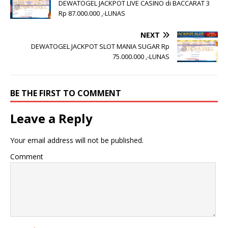
DEWATOGEL JACKPOT LIVE CASINO di BACCARAT 3
Rp 87.000.000 ,-LUNAS
NEXT
DEWATOGEL JACKPOT SLOT MANIA SUGAR Rp
75.000.000 ,-LUNAS
BE THE FIRST TO COMMENT
Leave a Reply
Your email address will not be published.
Comment