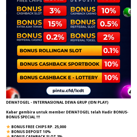
DEWATOGEL - INTERNASIONAL DEWA GRUP (IDN PLAY)
Kabar gembira untuk member DEWATOGEL telah Hadir
BONUS-
BONUS SPECIAL
!!!
BONUS FREE CHIPS RP. 25,000
BONUS DEPOSIT 10%
BONUS CASHBACK SLOT 3%