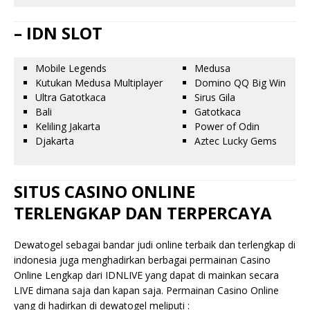
– IDN SLOT
Mobile Legends
Medusa
Kutukan Medusa Multiplayer
Domino QQ Big Win
Ultra Gatotkaca
Sirus Gila
Bali
Gatotkaca
Keliling Jakarta
Power of Odin
Djakarta
Aztec Lucky Gems
SITUS CASINO ONLINE
TERLENGKAP DAN TERPERCAYA
Dewatogel sebagai bandar judi online terbaik dan terlengkap di
indonesia juga menghadirkan berbagai permainan Casino
Online Lengkap dari IDNLIVE yang dapat di mainkan secara
LIVE dimana saja dan kapan saja. Permainan Casino Online
yang di hadirkan di dewatogel meliputi :