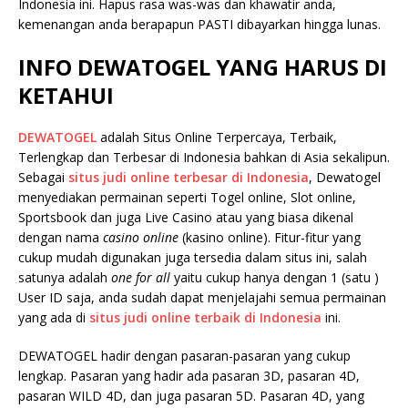
Indonesia ini. Hapus rasa was-was dan khawatir anda,
kemenangan anda berapapun PASTI dibayarkan hingga lunas.
INFO DEWATOGEL YANG HARUS DI
KETAHUI
DEWATOGEL
adalah Situs Online Terpercaya, Terbaik,
Terlengkap dan Terbesar di Indonesia bahkan di Asia sekalipun.
Sebagai
situs judi online terbesar di Indonesia
, Dewatogel
menyediakan permainan seperti Togel online, Slot online,
Sportsbook dan juga Live Casino atau yang biasa dikenal
dengan nama
casino online
(kasino online). Fitur-fitur yang
cukup mudah digunakan juga tersedia dalam situs ini, salah
satunya adalah
one for all
yaitu cukup hanya dengan 1 (satu )
User ID saja, anda sudah dapat menjelajahi semua permainan
yang ada di
situs judi online terbaik di Indonesia
ini.
DEWATOGEL hadir dengan pasaran-pasaran yang cukup
lengkap. Pasaran yang hadir ada pasaran 3D, pasaran 4D,
pasaran WILD 4D, dan juga pasaran 5D. Pasaran 4D, yang