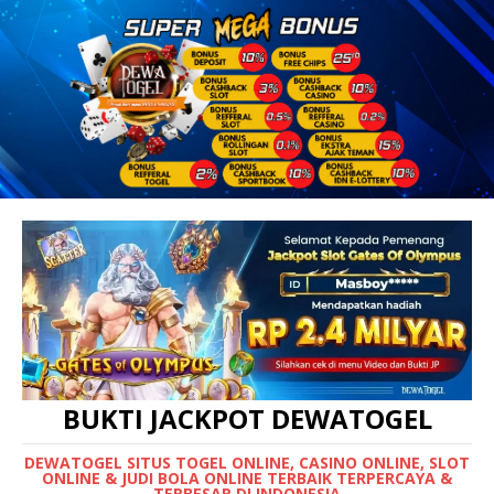
BUKTI JACKPOT DEWATOGEL
DEWATOGEL SITUS TOGEL ONLINE, CASINO ONLINE, SLOT
ONLINE & JUDI BOLA ONLINE TERBAIK TERPERCAYA &
TERBESAR DI INDONESIA