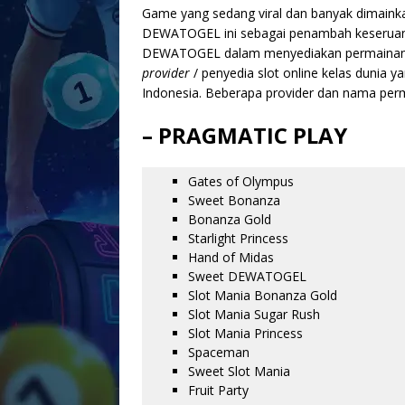
Game yang sedang viral dan banyak dimainkan
DEWATOGEL ini sebagai penambah keseruan a
DEWATOGEL dalam menyediakan permainan s
provider
/ penyedia slot online kelas dunia 
Indonesia. Beberapa provider dan nama per
– PRAGMATIC PLAY
Gates of Olympus
Sweet Bonanza
Bonanza Gold
Starlight Princess
Hand of Midas
Sweet DEWATOGEL
Slot Mania Bonanza Gold
Slot Mania Sugar Rush
Slot Mania Princess
Spaceman
Sweet Slot Mania
Fruit Party