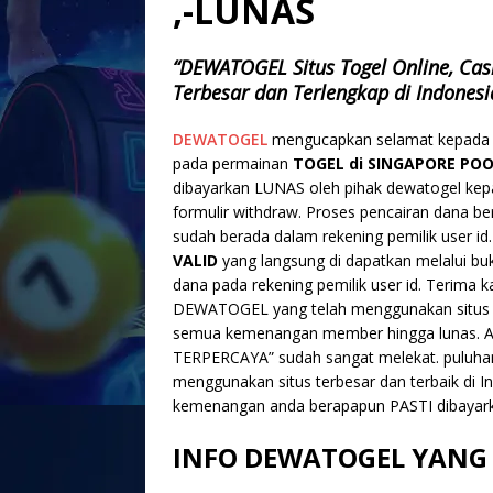
,-LUNAS
“DEWATOGEL Situs Togel Online, Casi
Terbesar dan Terlengkap di Indonesi
DEWATOGEL
mengucapkan selamat kepada u
pada permainan
TOGEL di SINGAPORE PO
dibayarkan LUNAS oleh pihak dewatogel kepa
formulir withdraw. Proses pencairan dana b
sudah berada dalam rekening pemilik user id.
VALID
yang langsung di dapatkan melalui buk
dana pada rekening pemilik user id. Terima 
DEWATOGEL yang telah menggunakan situs k
semua kemenangan member hingga lunas. 
TERPERCAYA” sudah sangat melekat. puluha
menggunakan situs terbesar dan terbaik di I
kemenangan anda berapapun PASTI dibayark
INFO DEWATOGEL YANG 