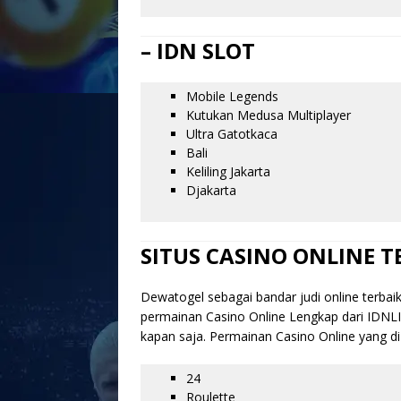
– IDN SLOT
Mobile Legends
Kutukan Medusa Multiplayer
Ultra Gatotkaca
Bali
Keliling Jakarta
Djakarta
SITUS CASINO ONLINE 
Dewatogel sebagai bandar judi online terbai
permainan Casino Online Lengkap dari IDNLI
kapan saja. Permainan Casino Online yang di 
24
Roulette