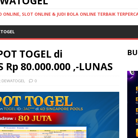
EWATOGEL
 ONLINE, SLOT ONLINE & JUDI BOLA ONLINE TERBAIK TERPERCA
ATOGEL
OT TOGEL di
BU
Rp 80.000.000 ,-LUNAS
ot DEWATOGEL
0