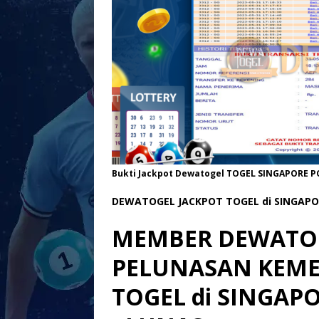
Bukti Jackpot Dewatogel TOGEL SINGAPORE 
DEWATOGEL JACKPOT TOGEL di SINGAPOR
MEMBER DEWATO
PELUNASAN KEM
TOGEL di SINGAPO