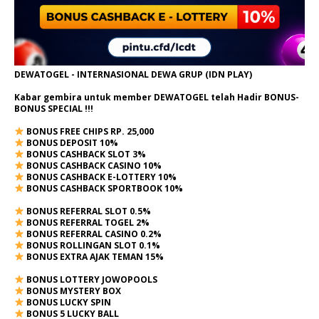
DEWATOGEL - INTERNASIONAL DEWA GRUP (IDN PLAY)
Kabar gembira untuk member DEWATOGEL telah Hadir
BONUS-
BONUS SPECIAL
!!!
BONUS FREE CHIPS RP. 25,000
BONUS DEPOSIT 10%
BONUS CASHBACK SLOT 3%
BONUS CASHBACK CASINO 10%
BONUS CASHBACK E-LOTTERY 10%
BONUS CASHBACK SPORTBOOK 10%
BONUS REFERRAL SLOT 0.5%
BONUS REFERRAL TOGEL 2%
BONUS REFERRAL CASINO 0.2%
BONUS ROLLINGAN SLOT 0.1%
BONUS EXTRA AJAK TEMAN 15%
BONUS LOTTERY JOWOPOOLS
BONUS MYSTERY BOX
BONUS LUCKY SPIN
BONUS 5 LUCKY BALL