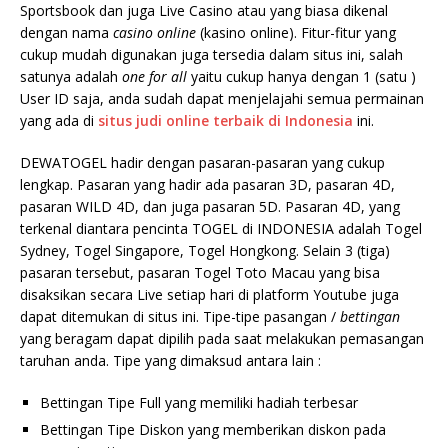
Sportsbook dan juga Live Casino atau yang biasa dikenal
dengan nama
casino online
(kasino online). Fitur-fitur yang
cukup mudah digunakan juga tersedia dalam situs ini, salah
satunya adalah
one for all
yaitu cukup hanya dengan 1 (satu )
User ID saja, anda sudah dapat menjelajahi semua permainan
yang ada di
situs judi online terbaik di Indonesia
ini.
DEWATOGEL hadir dengan pasaran-pasaran yang cukup
lengkap. Pasaran yang hadir ada pasaran 3D, pasaran 4D,
pasaran WILD 4D, dan juga pasaran 5D. Pasaran 4D, yang
terkenal diantara pencinta TOGEL di INDONESIA adalah Togel
Sydney, Togel Singapore, Togel Hongkong. Selain 3 (tiga)
pasaran tersebut, pasaran Togel Toto Macau yang bisa
disaksikan secara Live setiap hari di platform Youtube juga
dapat ditemukan di situs ini. Tipe-tipe pasangan /
bettingan
yang beragam dapat dipilih pada saat melakukan pemasangan
taruhan anda. Tipe yang dimaksud antara lain :
Bettingan Tipe Full yang memiliki hadiah terbesar
Bettingan Tipe Diskon yang memberikan diskon pada