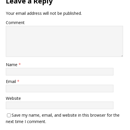
Leave a Reply
Your email address will not be published.
Comment
Name
*
Email
*
Website
Save my name, email, and website in this browser for the
next time I comment.