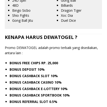
24D Spin
Gong Ball
48D
Billiards
Bingo Sicbo
Dragon Tiger
Shio Fights
Xoc Dia
Gong Ball Jitu
Duel Dice
KENAPA HARUS DEWATOGEL ?
Promo DEWATOGEL adalah promo terbaik yang disediakan,
antara lain :
BONUS FREE CHIPS RP. 25,000
BONUS DEPOSIT 10%
BONUS CASHBACK SLOT 10%
BONUS CASHBACK CASINO 10%
BONUS CASHBACK E-LOTTERY 10%
BONUS CASHBACK SPORTBOOK 10%
BONUS REFERRAL SLOT 0.5%