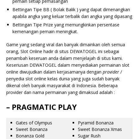
pemain setiap pemasangan
Bettingan Tipe BB ( Bolak Balik ) yang dapat dimenangkan
apabila angka yang keluar terbalik dari angka yang dipasang
Bettingan Tipe Prize yang memungkinkan persentase
kemenangan pemain meningkat.
Game yang sedang viral dan banyak dimainkan oleh semua
orang, Slot Online hadir di situs DEWATOGEL ini sebagai
penambah keseruan anda dalam menjelajah di situs kami.
Keseriusan DEWATOGEL dalam menyediakan permainan slot
online diwujudkan dalam kerjasamanya dengan
provider
/
penyedia slot online kelas dunia yang juga sudah banyak
dikenal oleh banyak masyarakat di Indonesia. Beberapa
provider dan nama permainan yang dimaksud adalah :
– PRAGMATIC PLAY
Gates of Olympus
Pyramid Bonanza
Sweet Bonanza
Sweet Bonanza Xmas
Bonanza Gold
Sugar Rush