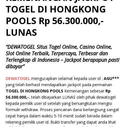
TOGEL DI HONGKONG
POOLS Rp 56.300.000,-
LUNAS
“DEWATOGEL Situs Togel Online, Casino Online,
Slot Online Terbaik, Terpercaya, Terbesar dan
Terlengkap di Indonesia – Jackpot berapapun pasti
dibayar”
DEWATOGEL
mengucapkan selamat kepada user id :
AGU***
yang telah berhasil mendapatkan jackpot pada permainan
TOGEL DI HONGKONG POOLS
Kemenangan sebesar
Rp
56.300.000
,-.
telah dibayarkan LUNAS oleh pihak dewatogel
kepada pemilik user id setelah yang bersangkutan mengisi
formulir withdraw. Proses pencairan dana berlangsung sangat
cepat hanya dalam waktu 5-10 menit sudah berada dalam
rekening pemilik user id. Bukti transfer yang dapat anda lihat