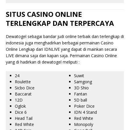
SITUS CASINO ONLINE
TERLENGKAP DAN TERPERCAYA
Dewatogel sebagai bandar judi online terbaik dan terlengkap di
indonesia juga menghadirkan berbagai permainan Casino
Online Lengkap dari IDNLIVE yang dapat di mainkan secara
LIVE dimana saja dan kapan saja. Permainan Casino Online
yang di hadirkan di dewatogel meliputi :
24
Suwit
Roulette
Samgong
Sicbo Dice
3D Shio
Baccarat
Fantan
12D
5D ball
Oglok
Poker Dice
Dice 6
IDN 4 Stand
Head Tail
Red White
Red White
Monopoly