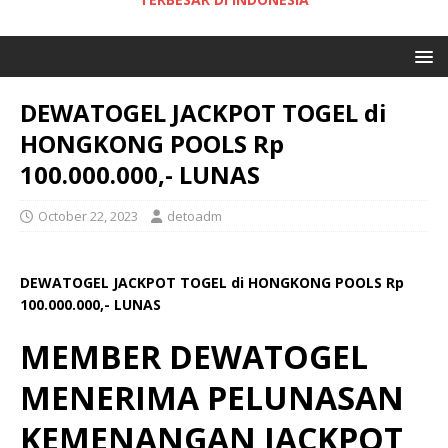
DEWATOGEL JACKPOT TOGEL di
HONGKONG POOLS Rp
100.000.000,- LUNAS
October 22, 2023
detoadm
DEWATOGEL JACKPOT TOGEL di HONGKONG
POOLS Rp
100.000.000,- LUNAS
MEMBER DEWATOGEL
MENERIMA PELUNASAN
KEMENANGAN JACKPOT