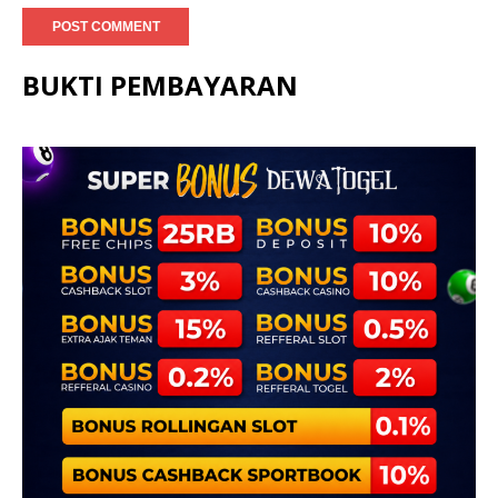
BUKTI PEMBAYARAN