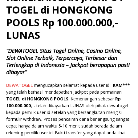
TOGEL di HONGKONG
POOLS Rp 100.000.000,-
LUNAS
“DEWATOGEL Situs Togel Online, Casino Online,
Slot Online Terbaik, Terpercaya, Terbesar dan
Terlengkap di Indonesia – Jackpot berapapun pasti
dibayar”
DEWATOGEL
mengucapkan selamat kepada user id :
KAM***
yang telah berhasil mendapatkan jackpot pada permainan
TOGEL di HONGKONG
POOLS
. Kemenangan sebesar
Rp
100.000.000
,-.
telah dibayarkan LUNAS oleh pihak dewatogel
kepada pemilik user id setelah yang bersangkutan mengisi
formulir withdraw. Proses pencairan dana berlangsung sangat
cepat hanya dalam waktu 5-10 menit sudah berada dalam
rekening pemilik user id. Bukti transfer yang dapat anda lihat