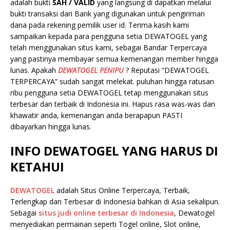
adalah bukti
SAH / VALID
yang langsung di dapatkan melalui
bukti transaksi dari Bank yang digunakan untuk pengiriman
dana pada rekening pemilik user id. Terima kasih kami
sampaikan kepada para pengguna setia DEWATOGEL yang
telah menggunakan situs kami, sebagai Bandar Terpercaya
yang pastinya membayar semua kemenangan member hingga
lunas. Apakah
DEWATOGEL PENIPU
? Reputasi “DEWATOGEL
TERPERCAYA” sudah sangat melekat. puluhan hingga ratusan
ribu pengguna setia DEWATOGEL tetap menggunakan situs
terbesar dan terbaik di Indonesia ini. Hapus rasa was-was dan
khawatir anda, kemenangan anda berapapun PASTI
dibayarkan hingga lunas.
INFO DEWATOGEL YANG HARUS DI
KETAHUI
DEWATOGE
L
adalah Situs Online Terpercaya, Terbaik,
Terlengkap dan Terbesar di Indonesia bahkan di Asia sekalipun.
Sebagai
situs judi online terbesar di Indonesia
, Dewatogel
menyediakan permainan seperti Togel online, Slot online,