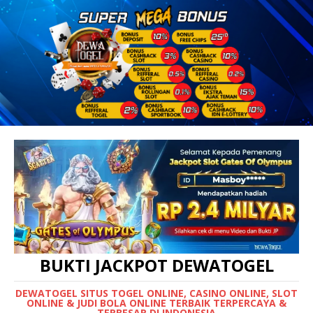
BUKTI JACKPOT DEWATOGEL
DEWATOGEL SITUS TOGEL ONLINE, CASINO ONLINE, SLOT
ONLINE & JUDI BOLA ONLINE TERBAIK TERPERCAYA &
TERBESAR DI INDONESIA