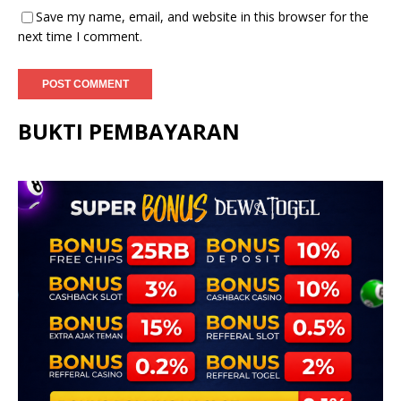
Save my name, email, and website in this browser for the
next time I comment.
BUKTI PEMBAYARAN