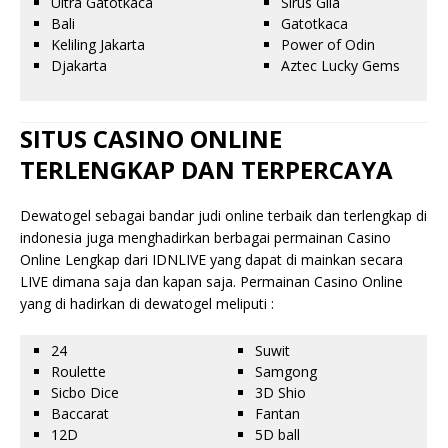
Ultra Gatotkaca
Sirus Gila
Bali
Gatotkaca
Keliling Jakarta
Power of Odin
Djakarta
Aztec Lucky Gems
SITUS CASINO ONLINE
TERLENGKAP DAN TERPERCAYA
Dewatogel sebagai bandar judi online terbaik dan terlengkap di
indonesia juga menghadirkan berbagai permainan Casino
Online Lengkap dari IDNLIVE yang dapat di mainkan secara
LIVE dimana saja dan kapan saja. Permainan Casino Online
yang di hadirkan di dewatogel meliputi :
24
Suwit
Roulette
Samgong
Sicbo Dice
3D Shio
Baccarat
Fantan
12D
5D ball