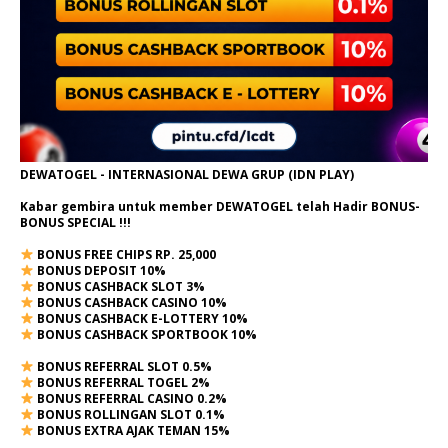
DEWATOGEL - INTERNASIONAL DEWA GRUP (IDN PLAY)
Kabar gembira untuk member DEWATOGEL telah Hadir
BONUS-
BONUS SPECIAL
!!!
BONUS FREE CHIPS RP. 25,000
BONUS DEPOSIT 10%
BONUS CASHBACK SLOT 3%
BONUS CASHBACK CASINO 10%
BONUS CASHBACK E-LOTTERY 10%
BONUS CASHBACK SPORTBOOK 10%
BONUS REFERRAL SLOT 0.5%
BONUS REFERRAL TOGEL 2%
BONUS REFERRAL CASINO 0.2%
BONUS ROLLINGAN SLOT 0.1%
BONUS EXTRA AJAK TEMAN 15%