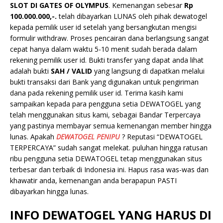
SLOT DI GATES OF OLYMPUS
.
Kemenangan sebesar
Rp
100.000.000
,-.
telah dibayarkan LUNAS oleh pihak dewatogel
kepada pemilik user id setelah yang bersangkutan mengisi
formulir withdraw. Proses pencairan dana berlangsung sangat
cepat hanya dalam waktu 5-10 menit sudah berada dalam
rekening pemilik user id. Bukti transfer yang dapat anda lihat
adalah bukti
SAH / VALID
yang langsung di dapatkan melalui
bukti transaksi dari Bank yang digunakan untuk pengiriman
dana pada rekening pemilik user id. Terima kasih kami
sampaikan kepada para pengguna setia DEWATOGEL yang
telah menggunakan situs kami, sebagai Bandar Terpercaya
yang pastinya membayar semua kemenangan member hingga
lunas. Apakah
DEWATOGEL PENIPU
? Reputasi “DEWATOGEL
TERPERCAYA” sudah sangat melekat. puluhan hingga ratusan
ribu pengguna setia DEWATOGEL tetap menggunakan situs
terbesar dan terbaik di Indonesia ini. Hapus rasa was-was dan
khawatir anda, kemenangan anda berapapun PASTI
dibayarkan hingga lunas.
INFO DEWATOGEL YANG HARUS DI