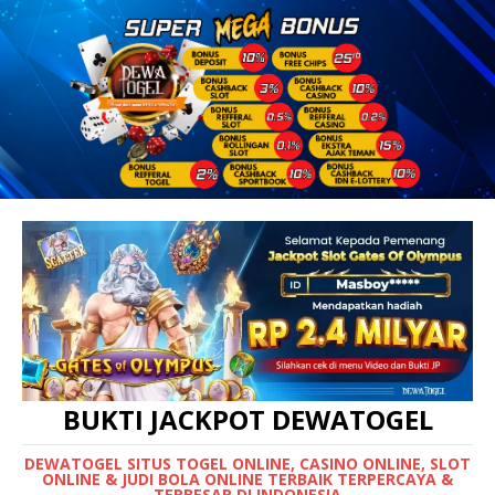
BUKTI JACKPOT DEWATOGEL
DEWATOGEL SITUS TOGEL ONLINE, CASINO ONLINE, SLOT
ONLINE & JUDI BOLA ONLINE TERBAIK TERPERCAYA &
TERBESAR DI INDONESIA