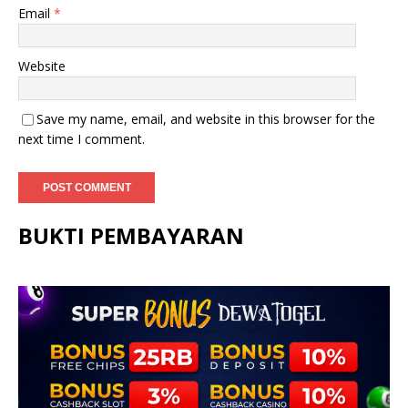
Email
*
Website
Save my name, email, and website in this browser for the
next time I comment.
BUKTI PEMBAYARAN