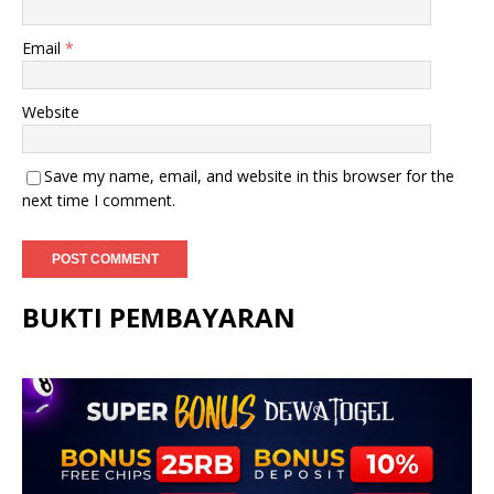
Email
*
Website
Save my name, email, and website in this browser for the
next time I comment.
BUKTI PEMBAYARAN