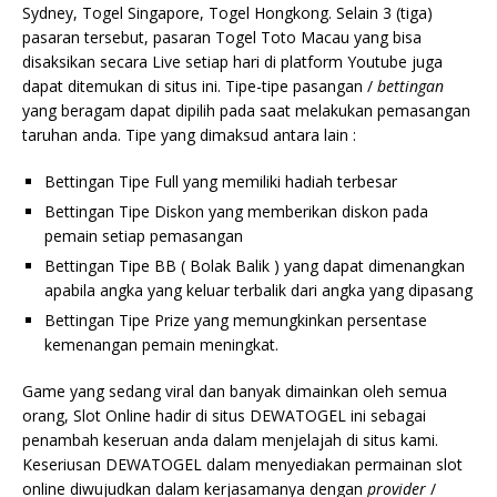
Sydney, Togel Singapore, Togel Hongkong. Selain 3 (tiga)
pasaran tersebut, pasaran Togel Toto Macau yang bisa
disaksikan secara Live setiap hari di platform Youtube juga
dapat ditemukan di situs ini. Tipe-tipe pasangan /
bettingan
yang beragam dapat dipilih pada saat melakukan pemasangan
taruhan anda. Tipe yang dimaksud antara lain :
Bettingan Tipe Full yang memiliki hadiah terbesar
Bettingan Tipe Diskon yang memberikan diskon pada
pemain setiap pemasangan
Bettingan Tipe BB ( Bolak Balik ) yang dapat dimenangkan
apabila angka yang keluar terbalik dari angka yang dipasang
Bettingan Tipe Prize yang memungkinkan persentase
kemenangan pemain meningkat.
Game yang sedang viral dan banyak dimainkan oleh semua
orang, Slot Online hadir di situs DEWATOGEL ini sebagai
penambah keseruan anda dalam menjelajah di situs kami.
Keseriusan DEWATOGEL dalam menyediakan permainan slot
online diwujudkan dalam kerjasamanya dengan
provider
/