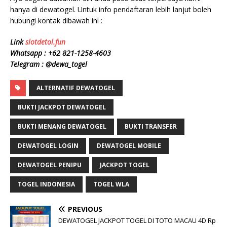
hanya di dewatogel. Untuk info pendaftaran lebih lanjut boleh
hubungi kontak dibawah ini :
Link
slotdetol.fun
Whatsapp :
+62 821-1258-4603
Telegram : @dewa_togel
ALTERNATIF DEWATOGEL
BUKTI JACKPOT DEWATOGEL
BUKTI MENANG DEWATOGEL
BUKTI TRANSFER
DEWATOGEL LOGIN
DEWATOGEL MOBILE
DEWATOGEL PENIPU
JACKPOT TOGEL
TOGEL INDONESIA
TOGEL WLA
PREVIOUS
DEWATOGEL JACKPOT TOGEL DI TOTO MACAU 4D Rp