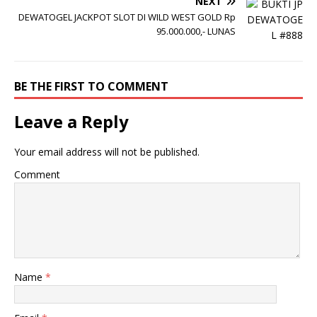
NEXT
DEWATOGEL JACKPOT SLOT DI WILD WEST GOLD Rp
95.000.000,- LUNAS
BE THE FIRST TO COMMENT
Leave a Reply
Your email address will not be published.
Comment
Name
*