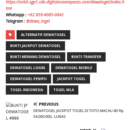
https://orbit.sgp1.cdn.digitaloceanspaces.com/dewatogel/index.h
tml
Whatsapp :
+62 859-4085-0842
Telegram :
@dewa_togel
ALTERNATIF DEWATOGEL
BUKTI JACKPOT DEWATOGEL
BUKTI MENANG DEWATOGEL
BUKTI TRANSFER
DEWATOGEL LOGIN
DEWATOGEL MOBILE
DEWATOGEL PENIPU
JACKPOT TOGEL
TOGEL INDONESIA
TOGEL WLA
PREVIOUS
DEWATOGEL JACKPOT TOGEL DI TOTO MACAU 4D Rp
54.000.000,- LUNAS