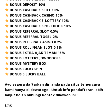
BONUS DEPOSIT 10%
BONUS CASHBACK SLOT 10%
BONUS CASHBACK CASINO 10%
BONUS CASHBACK E-LOTTERY 10%
BONUS CASHBACK SPORTBOOK 10%
BONUS REFERRAL SLOT 0.5%
BONUS REFERRAL TOGEL 2%
BONUS REFERRAL CASINO 0.2%
BONUS ROLLINGAN SLOT 0.1%
BONUS EXTRA AJAK TEMAN 15%
BONUS LOTTERY JOWOPOOLS
BONUS MYSTERY BOX
BONUS LUCKY SPIN
BONUS 5 LUCKY BALL
Ayo segera daftarkan diri anda pada situs terpercaya
kami hanya di dewatogel. Untuk info pendaftaran lebih
lanjut boleh hubungi kontak dibawah ini :
Link: