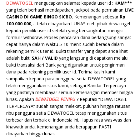
DEWATOGEL
mengucapkan selamat kepada user id :
HAM***
yang telah berhasil mendapatkan jackpot pada permainan
LIVE
CASINO DI GAME BINGO SICBO
.
Kemenangan sebesar
Rp
100.000.000
,-.
telah dibayarkan LUNAS oleh pihak dewatogel
kepada pemilik user id setelah yang bersangkutan mengisi
formulir withdraw. Proses pencairan dana berlangsung sangat
cepat hanya dalam waktu 5-10 menit sudah berada dalam
rekening pemilik user id. Bukti transfer yang dapat anda lihat
adalah bukti
SAH / VALID
yang langsung di dapatkan melalui
bukti transaksi dari Bank yang digunakan untuk pengiriman
dana pada rekening pemilik user id. Terima kasih kami
sampaikan kepada para pengguna setia DEWATOGEL yang
telah menggunakan situs kami, sebagai Bandar Terpercaya
yang pastinya membayar semua kemenangan member hingga
lunas. Apakah
DEWATOGEL PENIPU
? Reputasi “DEWATOGEL
TERPERCAYA” sudah sangat melekat. puluhan hingga ratusan
ribu pengguna setia DEWATOGEL tetap menggunakan situs
terbesar dan terbaik di Indonesia ini. Hapus rasa was-was dan
khawatir anda, kemenangan anda berapapun PASTI
dibayarkan hingga lunas.