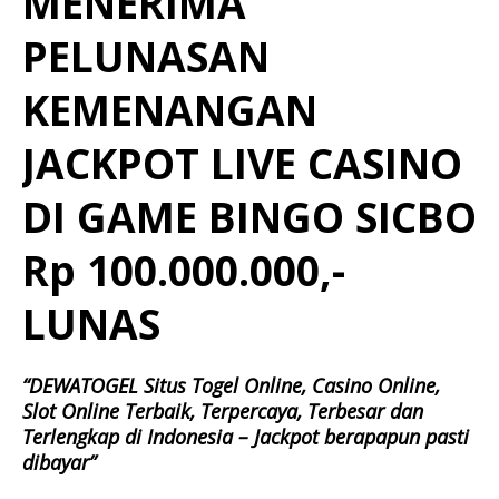
MENERIMA
PELUNASAN
KEMENANGAN
JACKPOT LIVE CASINO
DI GAME BINGO SICBO
Rp 100.000.000,-
LUNAS
“DEWATOGEL Situs Togel Online, Casino Online,
Slot Online Terbaik, Terpercaya, Terbesar dan
Terlengkap di Indonesia – Jackpot berapapun pasti
dibayar”