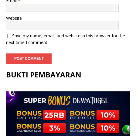
Email
*
Website
Save my name, email, and website in this browser for the
next time I comment.
BUKTI PEMBAYARAN