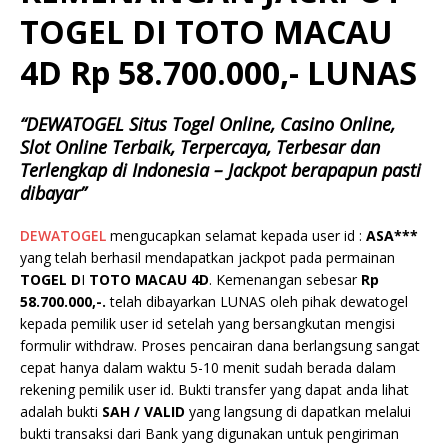
TOGEL DI TOTO MACAU
4D Rp 58.700.000,- LUNAS
“DEWATOGEL Situs Togel Online, Casino Online,
Slot Online Terbaik, Terpercaya, Terbesar dan
Terlengkap di Indonesia – Jackpot berapapun pasti
dibayar”
DEWATOGEL
mengucapkan selamat kepada user id :
ASA***
yang telah berhasil mendapatkan jackpot pada permainan
TOGEL D
I
TOTO MACAU 4D
. Kemenangan sebesar
Rp
58.700.000,-.
telah dibayarkan LUNAS oleh pihak dewatogel
kepada pemilik user id setelah yang bersangkutan mengisi
formulir withdraw. Proses pencairan dana berlangsung sangat
cepat hanya dalam waktu 5-10 menit sudah berada dalam
rekening pemilik user id. Bukti transfer yang dapat anda lihat
adalah bukti
SAH / VALID
yang langsung di dapatkan melalui
bukti transaksi dari Bank yang digunakan untuk pengiriman