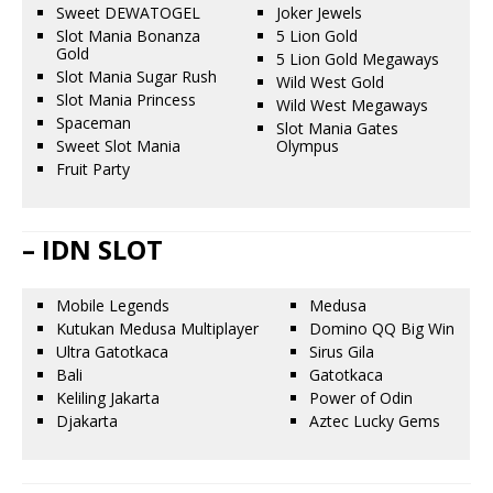
Sweet DEWATOGEL
Joker Jewels
Slot Mania Bonanza
5 Lion Gold
Gold
5 Lion Gold Megaways
Slot Mania Sugar Rush
Wild West Gold
Slot Mania Princess
Wild West Megaways
Spaceman
Slot Mania Gates
Sweet Slot Mania
Olympus
Fruit Party
– IDN SLOT
Mobile Legends
Medusa
Kutukan Medusa Multiplayer
Domino QQ Big Win
Ultra Gatotkaca
Sirus Gila
Bali
Gatotkaca
Keliling Jakarta
Power of Odin
Djakarta
Aztec Lucky Gems