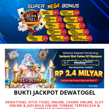
BUKTI JACKPOT DEWATOGEL
DEWATOGEL SITUS TOGEL ONLINE, CASINO ONLINE, SLOT
ONLINE & JUDI BOLA ONLINE TERBAIK TERPERCAYA &
TERBESAR DI INDONESIA