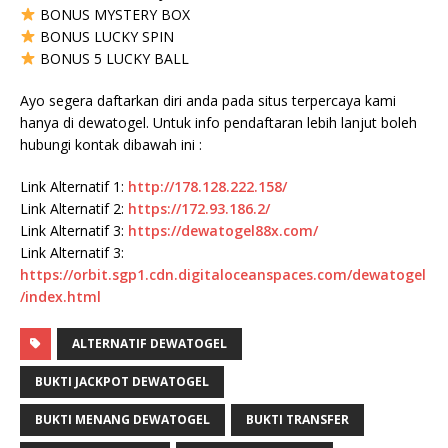
BONUS MYSTERY BOX
BONUS LUCKY SPIN
BONUS 5 LUCKY BALL
Ayo segera daftarkan diri anda pada situs terpercaya kami
hanya di dewatogel. Untuk info pendaftaran lebih lanjut boleh
hubungi kontak dibawah ini :
Link Alternatif 1:
http://178.128.222.158/
Link Alternatif 2:
https://172.93.186.2/
Link Alternatif 3:
https://dewatogel88x.com/
Link Alternatif 3:
https://orbit.sgp1.cdn.digitaloceanspaces.com/dewatogel
/index.html
ALTERNATIF DEWATOGEL
BUKTI JACKPOT DEWATOGEL
BUKTI MENANG DEWATOGEL
BUKTI TRANSFER