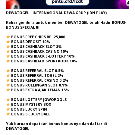
DEWATOGEL - INTERNASIONAL DEWA GRUP (IDN PLAY)
Kabar gembira untuk member DEWATOGEL telah Hadir
BONUS-
BONUS SPECIAL
!!!
BONUS FREE CHIPS RP. 25,000
BONUS DEPOSIT 10%
BONUS CASHBACK SLOT 3%
BONUS CASHBACK CASINO 10%
BONUS CASHBACK E-LOTTERY 10%
BONUS CASHBACK SPORTBOOK 10%
BONUS REFERRAL SLOT 0.5%
BONUS REFERRAL TOGEL 2%
BONUS REFERRAL CASINO 0.2%
BONUS ROLLINGAN SLOT 0.1%
BONUS EXTRA AJAK TEMAN 15%
BONUS LOTTERY JOWOPOOLS
BONUS MYSTERY BOX
BONUS LUCKY SPIN
BONUS 5 LUCKY BALL
Yuk buruan dapatkan bonus bonus nya dan daftar di
DEWATOGEL