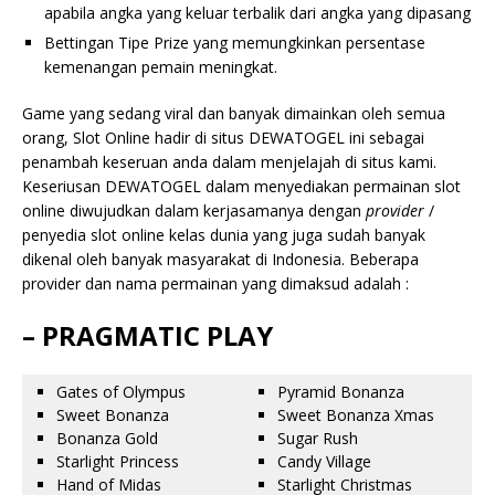
apabila angka yang keluar terbalik dari angka yang dipasang
Bettingan Tipe Prize yang memungkinkan persentase
kemenangan pemain meningkat.
Game yang sedang viral dan banyak dimainkan oleh semua
orang, Slot Online hadir di situs DEWATOGEL ini sebagai
penambah keseruan anda dalam menjelajah di situs kami.
Keseriusan DEWATOGEL dalam menyediakan permainan slot
online diwujudkan dalam kerjasamanya dengan
provider
/
penyedia slot online kelas dunia yang juga sudah banyak
dikenal oleh banyak masyarakat di Indonesia. Beberapa
provider dan nama permainan yang dimaksud adalah :
– PRAGMATIC PLAY
Gates of Olympus
Pyramid Bonanza
Sweet Bonanza
Sweet Bonanza Xmas
Bonanza Gold
Sugar Rush
Starlight Princess
Candy Village
Hand of Midas
Starlight Christmas