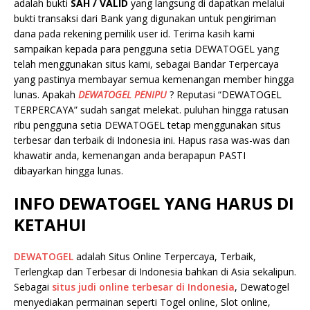
adalah bukti
SAH / VALID
yang langsung di dapatkan melalui
bukti transaksi dari Bank yang digunakan untuk pengiriman
dana pada rekening pemilik user id. Terima kasih kami
sampaikan kepada para pengguna setia DEWATOGEL yang
telah menggunakan situs kami, sebagai Bandar Terpercaya
yang pastinya membayar semua kemenangan member hingga
lunas. Apakah
DEWATOGEL PENIPU
? Reputasi “DEWATOGEL
TERPERCAYA” sudah sangat melekat. puluhan hingga ratusan
ribu pengguna setia DEWATOGEL tetap menggunakan situs
terbesar dan terbaik di Indonesia ini. Hapus rasa was-was dan
khawatir anda, kemenangan anda berapapun PASTI
dibayarkan hingga lunas.
INFO DEWATOGEL YANG HARUS DI
KETAHUI
DEWATOGEL
adalah Situs Online Terpercaya, Terbaik,
Terlengkap dan Terbesar di Indonesia bahkan di Asia sekalipun.
Sebagai
situs judi online terbesar di Indonesia
, Dewatogel
menyediakan permainan seperti Togel online, Slot online,