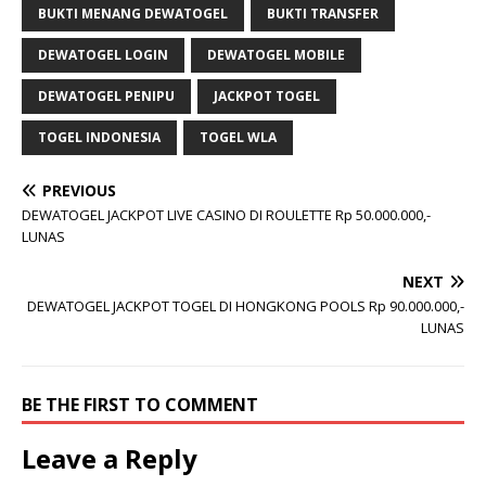
BUKTI MENANG DEWATOGEL
BUKTI TRANSFER
DEWATOGEL LOGIN
DEWATOGEL MOBILE
DEWATOGEL PENIPU
JACKPOT TOGEL
TOGEL INDONESIA
TOGEL WLA
PREVIOUS
DEWATOGEL JACKPOT LIVE CASINO DI ROULETTE Rp 50.000.000,-
LUNAS
NEXT
DEWATOGEL JACKPOT TOGEL DI HONGKONG POOLS Rp 90.000.000,-
LUNAS
BE THE FIRST TO COMMENT
Leave a Reply