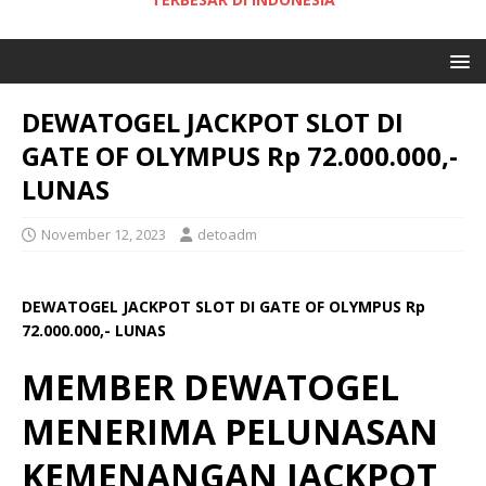
DEWATOGEL JACKPOT SLOT DI
GATE OF OLYMPUS Rp 72.000.000,-
LUNAS
November 12, 2023
detoadm
DEWATOGEL JACKPOT SLOT DI GATE OF OLYMPUS Rp
72.000.000,- LUNAS
MEMBER DEWATOGEL
MENERIMA PELUNASAN
KEMENANGAN JACKPOT