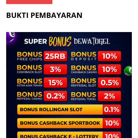
BUKTI PEMBAYARAN