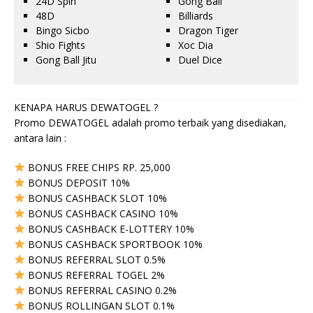
24D Spin
Gong Ball
48D
Billiards
Bingo Sicbo
Dragon Tiger
Shio Fights
Xoc Dia
Gong Ball Jitu
Duel Dice
KENAPA HARUS DEWATOGEL ?
Promo DEWATOGEL adalah promo terbaik yang disediakan,
antara lain :
BONUS FREE CHIPS RP. 25,000
BONUS DEPOSIT 10%
BONUS CASHBACK SLOT 10%
BONUS CASHBACK CASINO 10%
BONUS CASHBACK E-LOTTERY 10%
BONUS CASHBACK SPORTBOOK 10%
BONUS REFERRAL SLOT 0.5%
BONUS REFERRAL TOGEL 2%
BONUS REFERRAL CASINO 0.2%
BONUS ROLLINGAN SLOT 0.1%