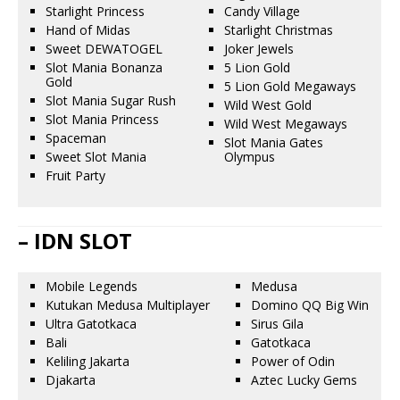
Starlight Princess
Candy Village
Hand of Midas
Starlight Christmas
Sweet DEWATOGEL
Joker Jewels
Slot Mania Bonanza
5 Lion Gold
Gold
5 Lion Gold Megaways
Slot Mania Sugar Rush
Wild West Gold
Slot Mania Princess
Wild West Megaways
Spaceman
Slot Mania Gates
Sweet Slot Mania
Olympus
Fruit Party
– IDN SLOT
Mobile Legends
Medusa
Kutukan Medusa Multiplayer
Domino QQ Big Win
Ultra Gatotkaca
Sirus Gila
Bali
Gatotkaca
Keliling Jakarta
Power of Odin
Djakarta
Aztec Lucky Gems