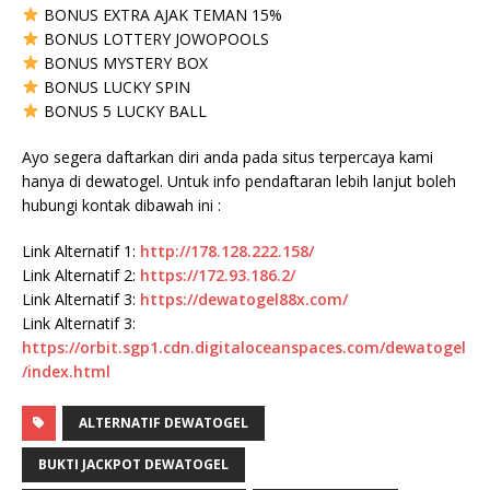
BONUS EXTRA AJAK TEMAN 15%
BONUS LOTTERY JOWOPOOLS
BONUS MYSTERY BOX
BONUS LUCKY SPIN
BONUS 5 LUCKY BALL
Ayo segera daftarkan diri anda pada situs terpercaya kami
hanya di dewatogel. Untuk info pendaftaran lebih lanjut boleh
hubungi kontak dibawah ini :
Link Alternatif 1:
http://178.128.222.158/
Link Alternatif 2:
https://172.93.186.2/
Link Alternatif 3:
https://dewatogel88x.com/
Link Alternatif 3:
https://orbit.sgp1.cdn.digitaloceanspaces.com/dewatogel
/index.html
ALTERNATIF DEWATOGEL
BUKTI JACKPOT DEWATOGEL