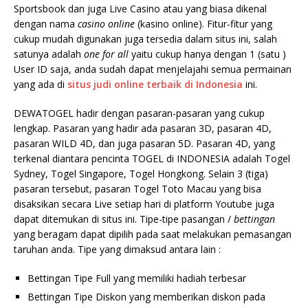
Sportsbook dan juga Live Casino atau yang biasa dikenal
dengan nama
casino online
(kasino online). Fitur-fitur yang
cukup mudah digunakan juga tersedia dalam situs ini, salah
satunya adalah
one for all
yaitu cukup hanya dengan 1 (satu )
User ID saja, anda sudah dapat menjelajahi semua permainan
yang ada di
situs judi online terbaik di Indonesia
ini.
DEWATOGEL hadir dengan pasaran-pasaran yang cukup
lengkap. Pasaran yang hadir ada pasaran 3D, pasaran 4D,
pasaran WILD 4D, dan juga pasaran 5D. Pasaran 4D, yang
terkenal diantara pencinta TOGEL di INDONESIA adalah Togel
Sydney, Togel Singapore, Togel Hongkong. Selain 3 (tiga)
pasaran tersebut, pasaran Togel Toto Macau yang bisa
disaksikan secara Live setiap hari di platform Youtube juga
dapat ditemukan di situs ini. Tipe-tipe pasangan /
bettingan
yang beragam dapat dipilih pada saat melakukan pemasangan
taruhan anda. Tipe yang dimaksud antara lain :
Bettingan Tipe Full yang memiliki hadiah terbesar
Bettingan Tipe Diskon yang memberikan diskon pada