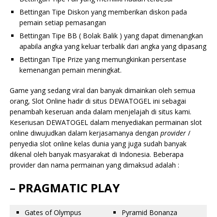
Bettingan Tipe Diskon yang memberikan diskon pada
pemain setiap pemasangan
Bettingan Tipe BB ( Bolak Balik ) yang dapat dimenangkan
apabila angka yang keluar terbalik dari angka yang dipasang
Bettingan Tipe Prize yang memungkinkan persentase
kemenangan pemain meningkat.
Game yang sedang viral dan banyak dimainkan oleh semua
orang, Slot Online hadir di situs DEWATOGEL ini sebagai
penambah keseruan anda dalam menjelajah di situs kami.
Keseriusan DEWATOGEL dalam menyediakan permainan slot
online diwujudkan dalam kerjasamanya dengan
provider
/
penyedia slot online kelas dunia yang juga sudah banyak
dikenal oleh banyak masyarakat di Indonesia. Beberapa
provider dan nama permainan yang dimaksud adalah :
– PRAGMATIC PLAY
Gates of Olympus
Pyramid Bonanza