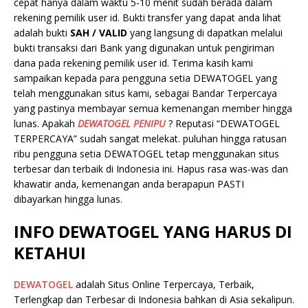
cepat hanya dalam waktu 5-10 menit sudah berada dalam
rekening pemilik user id. Bukti transfer yang dapat anda lihat
adalah bukti
SAH / VALID
yang langsung di dapatkan melalui
bukti transaksi dari Bank yang digunakan untuk pengiriman
dana pada rekening pemilik user id. Terima kasih kami
sampaikan kepada para pengguna setia DEWATOGEL yang
telah menggunakan situs kami, sebagai Bandar Terpercaya
yang pastinya membayar semua kemenangan member hingga
lunas. Apakah
DEWATOGEL PENIPU
? Reputasi “DEWATOGEL
TERPERCAYA” sudah sangat melekat. puluhan hingga ratusan
ribu pengguna setia DEWATOGEL tetap menggunakan situs
terbesar dan terbaik di Indonesia ini. Hapus rasa was-was dan
khawatir anda, kemenangan anda berapapun PASTI
dibayarkan hingga lunas.
INFO DEWATOGEL YANG HARUS DI
KETAHUI
DEWATOGEL
adalah Situs Online Terpercaya, Terbaik,
Terlengkap dan Terbesar di Indonesia bahkan di Asia sekalipun.