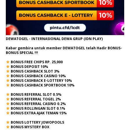
DEWATOGEL - INTERNASIONAL DEWA GRUP (IDN PLAY)
Kabar gembira untuk member DEWATOGEL telah Hadir
BONUS-
BONUS SPECIAL
!!!
BONUS FREE CHIPS RP. 25,000
BONUS DEPOSIT 10%
BONUS CASHBACK SLOT 3%
BONUS CASHBACK CASINO 10%
BONUS CASHBACK E-LOTTERY 10%
BONUS CASHBACK SPORTBOOK 10%
BONUS REFERRAL SLOT 0.5%
BONUS REFERRAL TOGEL 2%
BONUS REFERRAL CASINO 0.2%
BONUS ROLLINGAN SLOT 0.1%
BONUS EXTRA AJAK TEMAN 15%
BONUS LOTTERY JOWOPOOLS
BONUS MYSTERY BOX