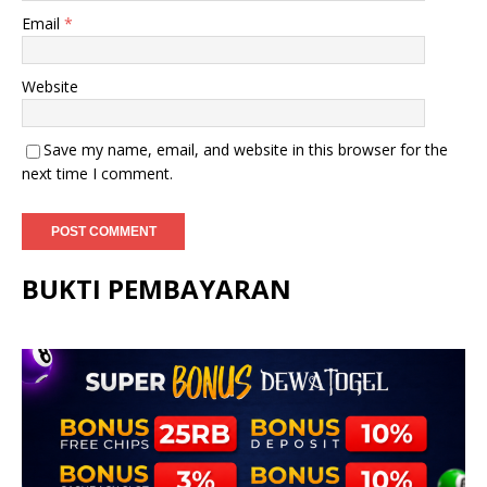
Email
*
Website
Save my name, email, and website in this browser for the
next time I comment.
BUKTI PEMBAYARAN