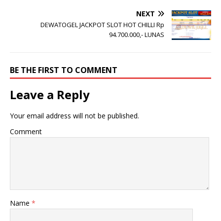
NEXT
DEWATOGEL JACKPOT SLOT HOT CHILLI Rp
94.700.000,- LUNAS
BE THE FIRST TO COMMENT
Leave a Reply
Your email address will not be published.
Comment
Name
*