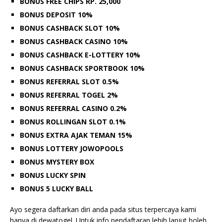
BONUS FREE CHIPS RP. 25,000
BONUS DEPOSIT 10%
BONUS CASHBACK SLOT 10%
BONUS CASHBACK CASINO 10%
BONUS CASHBACK E-LOTTERY 10%
BONUS CASHBACK SPORTBOOK 10%
BONUS REFERRAL SLOT 0.5%
BONUS REFERRAL TOGEL 2%
BONUS REFERRAL CASINO 0.2%
BONUS ROLLINGAN SLOT 0.1%
BONUS EXTRA AJAK TEMAN 15%
BONUS LOTTERY JOWOPOOLS
BONUS MYSTERY BOX
BONUS LUCKY SPIN
BONUS 5 LUCKY BALL
Ayo segera daftarkan diri anda pada situs terpercaya kami
hanya di dewatogel. Untuk info pendaftaran lebih lanjut boleh