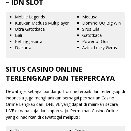
– IDN SLOT
Mobile Legends
Medusa
Kutukan Medusa Multiplayer
Domino QQ Big Win
Ultra Gatotkaca
Sirus Gila
Bali
Gatotkaca
Keliling Jakarta
Power of Odin
Djakarta
Aztec Lucky Gems
SITUS CASINO ONLINE
TERLENGKAP DAN TERPERCAYA
Dewatogel sebagai bandar judi online terbaik dan terlengkap di
indonesia juga menghadirkan berbagai permainan Casino
Online Lengkap dari IDNLIVE yang dapat di mainkan secara
LIVE dimana saja dan kapan saja. Permainan Casino Online
yang di hadirkan di dewatogel meliputi :
24
Suwit