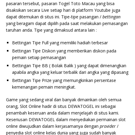
pasaran tersebut, pasaran Togel Toto Macau yang bisa
disaksikan secara Live setiap hari di platform Youtube juga
dapat ditemukan di situs ini. Tipe-tipe pasangan /
bettingan
yang beragam dapat dipilih pada saat melakukan pemasangan
taruhan anda. Tipe yang dimaksud antara lain :
Bettingan Tipe Full yang memiliki hadiah terbesar
Bettingan Tipe Diskon yang memberikan diskon pada
pemain setiap pemasangan
Bettingan Tipe BB ( Bolak Balik ) yang dapat dimenangkan
apabila angka yang keluar terbalik dari angka yang dipasang
Bettingan Tipe Prize yang memungkinkan persentase
kemenangan pemain meningkat.
Game yang sedang viral dan banyak dimainkan oleh semua
orang, Slot Online hadir di situs DEWATOGEL ini sebagai
penambah keseruan anda dalam menjelajah di situs kami.
Keseriusan DEWATOGEL dalam menyediakan permainan slot
online diwujudkan dalam kerjasamanya dengan
provider
/
penyedia slot online kelas dunia yang juga sudah banyak