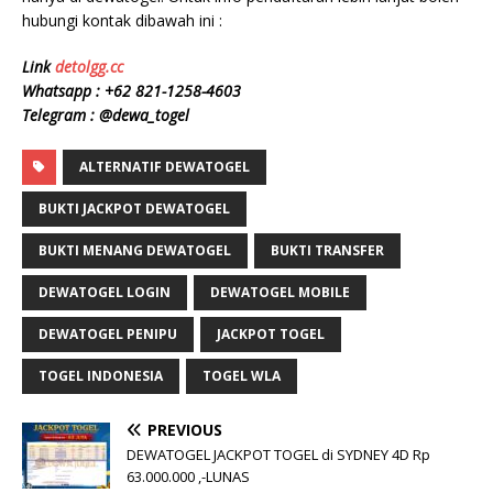
hubungi kontak dibawah ini :
Link
detolgg.cc
Whatsapp :
+62 821-1258-4603
Telegram : @dewa_togel
ALTERNATIF DEWATOGEL
BUKTI JACKPOT DEWATOGEL
BUKTI MENANG DEWATOGEL
BUKTI TRANSFER
DEWATOGEL LOGIN
DEWATOGEL MOBILE
DEWATOGEL PENIPU
JACKPOT TOGEL
TOGEL INDONESIA
TOGEL WLA
PREVIOUS
DEWATOGEL JACKPOT TOGEL di SYDNEY 4D Rp
63.000.000 ,-LUNAS