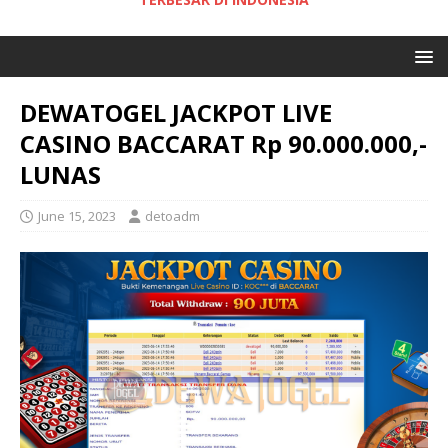
DEWATOGEL JACKPOT LIVE
CASINO BACCARAT Rp 90.000.000,-
LUNAS
June 15, 2023
detoadm