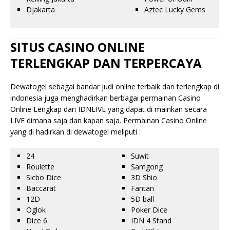
Djakarta
Aztec Lucky Gems
SITUS CASINO ONLINE
TERLENGKAP DAN TERPERCAYA
Dewatogel sebagai bandar judi online terbaik dan terlengkap di
indonesia juga menghadirkan berbagai permainan Casino
Online Lengkap dari IDNLIVE yang dapat di mainkan secara
LIVE dimana saja dan kapan saja. Permainan Casino Online
yang di hadirkan di dewatogel meliputi :
24
Suwit
Roulette
Samgong
Sicbo Dice
3D Shio
Baccarat
Fantan
12D
5D ball
Oglok
Poker Dice
Dice 6
IDN 4 Stand