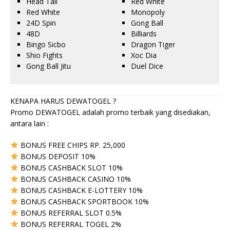
Head Tail
Red White
Red White
Monopoly
24D Spin
Gong Ball
48D
Billiards
Bingo Sicbo
Dragon Tiger
Shio Fights
Xoc Dia
Gong Ball Jitu
Duel Dice
KENAPA HARUS DEWATOGEL ?
Promo DEWATOGEL adalah promo terbaik yang disediakan,
antara lain :
BONUS FREE CHIPS RP. 25,000
BONUS DEPOSIT 10%
BONUS CASHBACK SLOT 10%
BONUS CASHBACK CASINO 10%
BONUS CASHBACK E-LOTTERY 10%
BONUS CASHBACK SPORTBOOK 10%
BONUS REFERRAL SLOT 0.5%
BONUS REFERRAL TOGEL 2%