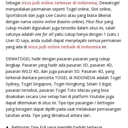
Sebagai
situs judi online terbesar di Indonesia
, Dewatogel
menyediakan permainan seperti Togel online, Slot online,
Sportsbook dan juga Live Casino atau yang biasa dikenal
dengan nama
casino online
(kasino online). Fitur-fitur yang
cukup mudah digunakan juga tersedia dalam situs ini, salah
satunya adalah
one for all
yaitu cukup hanya dengan 1 (satu )
User ID saja, anda sudah dapat menjelajahi semua permainan
yang ada di
situs judi online terbaik di Indonesia
ini.
DEWATOGEL hadir dengan pasaran-pasaran yang cukup
lengkap. Pasaran yang hadir ada pasaran 3D, pasaran 4D,
pasaran WILD 4D, dan juga pasaran 5D. Pasaran 4D, yang
terkenal diantara pencinta TOGEL di INDONESIA adalah Togel
Sydney, Togel Singapore, Togel Hongkong. Selain 3 (tiga)
pasaran tersebut, pasaran Togel Toto Macau yang bisa
disaksikan secara Live setiap hari di platform Youtube juga
dapat ditemukan di situs ini. Tipe-tipe pasangan /
bettingan
yang beragam dapat dipilih pada saat melakukan pemasangan
taruhan anda. Tipe yang dimaksud antara lain :
Bettingan Tipe Full yang memiliki hadiah terbesar