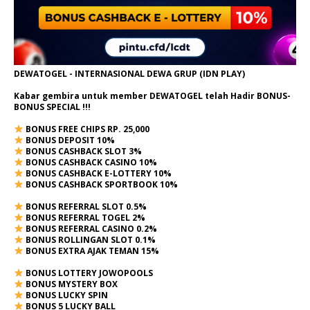
DEWATOGEL - INTERNASIONAL DEWA GRUP (IDN PLAY)
Kabar gembira untuk member DEWATOGEL telah Hadir
BONUS-
BONUS SPECIAL
!!!
BONUS FREE CHIPS RP. 25,000
BONUS DEPOSIT 10%
BONUS CASHBACK SLOT 3%
BONUS CASHBACK CASINO 10%
BONUS CASHBACK E-LOTTERY 10%
BONUS CASHBACK SPORTBOOK 10%
BONUS REFERRAL SLOT 0.5%
BONUS REFERRAL TOGEL 2%
BONUS REFERRAL CASINO 0.2%
BONUS ROLLINGAN SLOT 0.1%
BONUS EXTRA AJAK TEMAN 15%
BONUS LOTTERY JOWOPOOLS
BONUS MYSTERY BOX
BONUS LUCKY SPIN
BONUS 5 LUCKY BALL