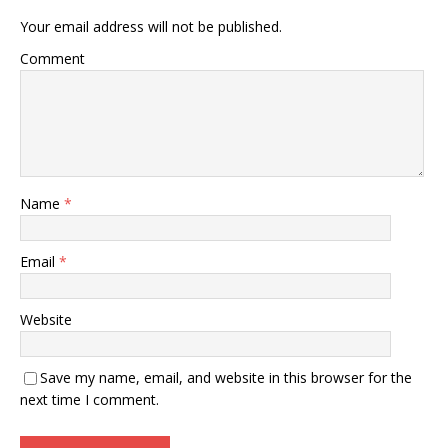
Your email address will not be published.
Comment
Name
*
Email
*
Website
Save my name, email, and website in this browser for the
next time I comment.