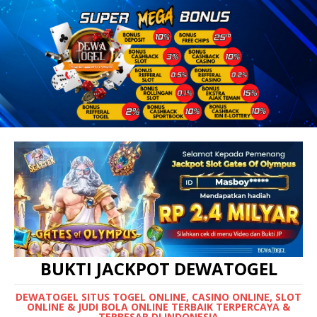
BUKTI JACKPOT DEWATOGEL
DEWATOGEL SITUS TOGEL ONLINE, CASINO ONLINE, SLOT
ONLINE & JUDI BOLA ONLINE TERBAIK TERPERCAYA &
TERBESAR DI INDONESIA