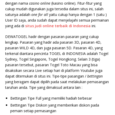
dengan nama
casino online
(kasino online). Fitur-fitur yang
cukup mudah digunakan juga tersedia dalam situs ini, salah
satunya adalah
one for all
yaitu cukup hanya dengan 1 (satu )
User ID saja, anda sudah dapat menjelajahi semua permainan
yang ada di
situs judi
online terbaik di Indonesia
ini.
DEWATOGEL hadir dengan pasaran-pasaran yang cukup
lengkap. Pasaran yang hadir ada pasaran 3D, pasaran 4D,
pasaran WILD 4D, dan juga pasaran 5D. Pasaran 4D, yang
terkenal diantara pencinta TOGEL di INDONESIA adalah Togel
Sydney, Togel Singapore, Togel Hongkong. Selain 3 (tiga)
pasaran tersebut, pasaran Togel Toto Macau yang bisa
disaksikan secara Live setiap hari di platform Youtube juga
dapat ditemukan di situs ini. Tipe-tipe pasangan /
bettingan
yang beragam dapat dipilih pada saat melakukan pemasangan
taruhan anda. Tipe yang dimaksud antara lain :
Bettingan Tipe Full yang memiliki hadiah terbesar
Bettingan Tipe Diskon yang memberikan diskon pada
pemain setiap pemasangan