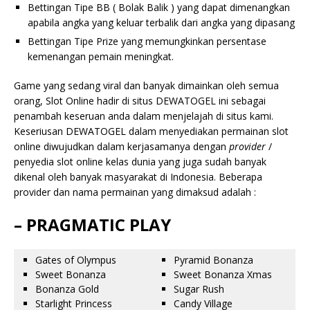
Bettingan Tipe BB ( Bolak Balik ) yang dapat dimenangkan
apabila angka yang keluar terbalik dari angka yang dipasang
Bettingan Tipe Prize yang memungkinkan persentase
kemenangan pemain meningkat.
Game yang sedang viral dan banyak dimainkan oleh semua
orang, Slot Online hadir di situs DEWATOGEL ini sebagai
penambah keseruan anda dalam menjelajah di situs kami.
Keseriusan DEWATOGEL dalam menyediakan permainan slot
online diwujudkan dalam kerjasamanya dengan
provider
/
penyedia slot online kelas dunia yang juga sudah banyak
dikenal oleh banyak masyarakat di Indonesia. Beberapa
provider dan nama permainan yang dimaksud adalah :
– PRAGMATIC PLAY
Gates of Olympus
Pyramid Bonanza
Sweet Bonanza
Sweet Bonanza Xmas
Bonanza Gold
Sugar Rush
Starlight Princess
Candy Village