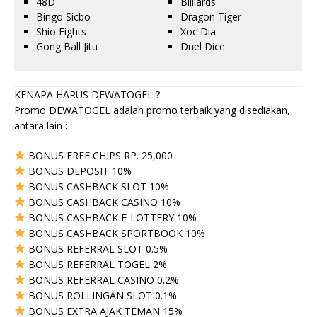
48D
Billiards
Bingo Sicbo
Dragon Tiger
Shio Fights
Xoc Dia
Gong Ball Jitu
Duel Dice
KENAPA HARUS DEWATOGEL ?
Promo DEWATOGEL adalah promo terbaik yang disediakan,
antara lain :
BONUS FREE CHIPS RP. 25,000
BONUS DEPOSIT 10%
BONUS CASHBACK SLOT 10%
BONUS CASHBACK CASINO 10%
BONUS CASHBACK E-LOTTERY 10%
BONUS CASHBACK SPORTBOOK 10%
BONUS REFERRAL SLOT 0.5%
BONUS REFERRAL TOGEL 2%
BONUS REFERRAL CASINO 0.2%
BONUS ROLLINGAN SLOT 0.1%
BONUS EXTRA AJAK TEMAN 15%