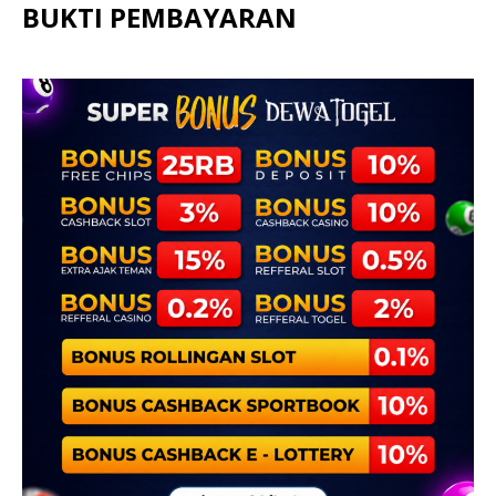
BUKTI PEMBAYARAN