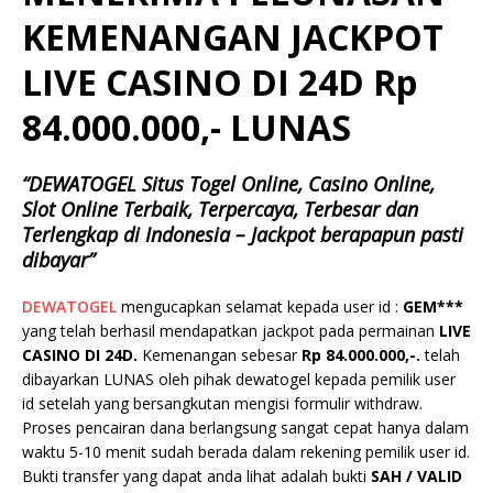
KEMENANGAN JACKPOT
LIVE CASINO DI 24D Rp
84.000.000,- LUNAS
“DEWATOGEL Situs Togel Online, Casino Online,
Slot Online Terbaik, Terpercaya, Terbesar dan
Terlengkap di Indonesia – Jackpot berapapun pasti
dibayar”
DEWATOGEL
mengucapkan selamat kepada user id :
GEM***
yang telah berhasil mendapatkan jackpot pada permainan
LIVE
CASINO DI 24D.
Kemenangan sebesar
Rp 84.000.000,-.
telah
dibayarkan LUNAS oleh pihak dewatogel kepada pemilik user
id setelah yang bersangkutan mengisi formulir withdraw.
Proses pencairan dana berlangsung sangat cepat hanya dalam
waktu 5-10 menit sudah berada dalam rekening pemilik user id.
Bukti transfer yang dapat anda lihat adalah bukti
SAH / VALID