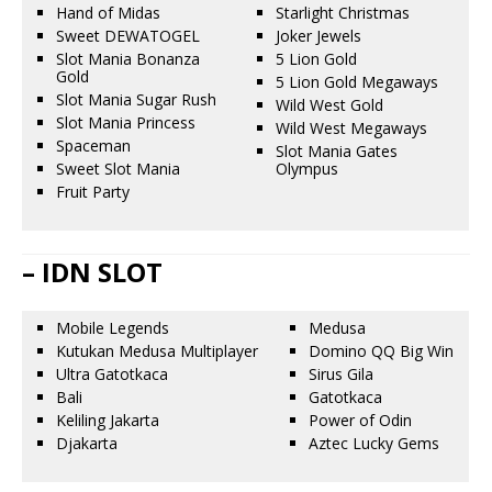
Hand of Midas
Starlight Christmas
Sweet DEWATOGEL
Joker Jewels
Slot Mania Bonanza
5 Lion Gold
Gold
5 Lion Gold Megaways
Slot Mania Sugar Rush
Wild West Gold
Slot Mania Princess
Wild West Megaways
Spaceman
Slot Mania Gates
Sweet Slot Mania
Olympus
Fruit Party
– IDN SLOT
Mobile Legends
Medusa
Kutukan Medusa Multiplayer
Domino QQ Big Win
Ultra Gatotkaca
Sirus Gila
Bali
Gatotkaca
Keliling Jakarta
Power of Odin
Djakarta
Aztec Lucky Gems