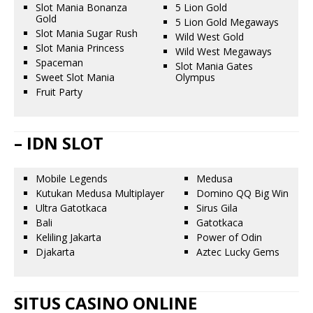
Slot Mania Bonanza
5 Lion Gold
Gold
5 Lion Gold Megaways
Slot Mania Sugar Rush
Wild West Gold
Slot Mania Princess
Wild West Megaways
Spaceman
Slot Mania Gates
Sweet Slot Mania
Olympus
Fruit Party
– IDN SLOT
Mobile Legends
Medusa
Kutukan Medusa Multiplayer
Domino QQ Big Win
Ultra Gatotkaca
Sirus Gila
Bali
Gatotkaca
Keliling Jakarta
Power of Odin
Djakarta
Aztec Lucky Gems
SITUS CASINO ONLINE