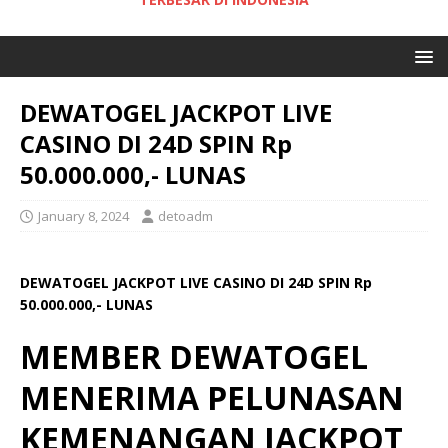
DEWATOGEL JACKPOT LIVE
CASINO DI 24D SPIN Rp
50.000.000,- LUNAS
January 8, 2024
detoadm
DEWATOGEL JACKPOT LIVE CASINO DI 24D SPIN Rp
50.000.000,- LUNAS
MEMBER DEWATOGEL
MENERIMA PELUNASAN
KEMENANGAN JACKPOT