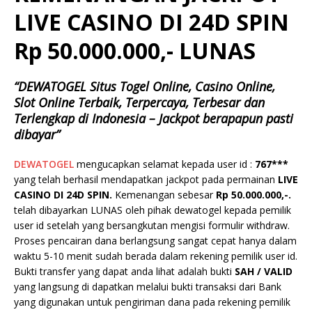
LIVE CASINO DI 24D SPIN
Rp 50.000.000,- LUNAS
“DEWATOGEL Situs Togel Online, Casino Online,
Slot Online Terbaik, Terpercaya, Terbesar dan
Terlengkap di Indonesia – Jackpot berapapun pasti
dibayar”
DEWATOGEL
mengucapkan selamat kepada user id :
767***
yang telah berhasil mendapatkan jackpot pada permainan
LIVE
CASINO DI 24D SPIN.
Kemenangan sebesar
Rp 50.000.000,-.
telah dibayarkan LUNAS oleh pihak dewatogel kepada pemilik
user id setelah yang bersangkutan mengisi formulir withdraw.
Proses pencairan dana berlangsung sangat cepat hanya dalam
waktu 5-10 menit sudah berada dalam rekening pemilik user id.
Bukti transfer yang dapat anda lihat adalah bukti
SAH / VALID
yang langsung di dapatkan melalui bukti transaksi dari Bank
yang digunakan untuk pengiriman dana pada rekening pemilik