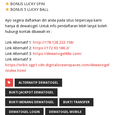
BONUS LUCKY SPIN
BONUS 5 LUCKY BALL
Ayo segera daftarkan diri anda pada situs terpercaya kami
hanya di dewatogel. Untuk info pendaftaran lebih lanjut boleh
hubungi kontak dibawah ini :
Link Alternatif 1:
http://178.128.222.158/
Link Alternatif 2:
https://172.93.186.2/
Link Alternatif 3:
https://dewatogel88x.com/
Link Alternatif 3:
https://orbit.sgp1.cdn.digitaloceanspaces.com/dewatogel
/index.html
ALTERNATIF DEWATOGEL
BUKTI JACKPOT DEWATOGEL
BUKTI MENANG DEWATOGEL
BUKTI TRANSFER
DEWATOGEL LOGIN
DEWATOGEL MOBILE