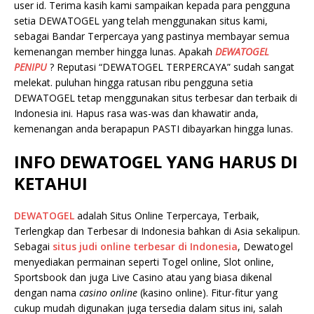
user id. Terima kasih kami sampaikan kepada para pengguna
setia DEWATOGEL yang telah menggunakan situs kami,
sebagai Bandar Terpercaya yang pastinya membayar semua
kemenangan member hingga lunas. Apakah
DEWATOGEL
PENIPU
? Reputasi “DEWATOGEL TERPERCAYA” sudah sangat
melekat. puluhan hingga ratusan ribu pengguna setia
DEWATOGEL tetap menggunakan situs terbesar dan terbaik di
Indonesia ini. Hapus rasa was-was dan khawatir anda,
kemenangan anda berapapun PASTI dibayarkan hingga lunas.
INFO DEWATOGEL YANG HARUS DI
KETAHUI
DEWATOGEL
adalah Situs Online Terpercaya, Terbaik,
Terlengkap dan Terbesar di Indonesia bahkan di Asia sekalipun.
Sebagai
situs judi online terbesar di Indonesia
, Dewatogel
menyediakan permainan seperti Togel online, Slot online,
Sportsbook dan juga Live Casino atau yang biasa dikenal
dengan nama
casino online
(kasino online). Fitur-fitur yang
cukup mudah digunakan juga tersedia dalam situs ini, salah