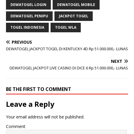
DEWATOGEL LOGIN
DEWATOGEL MOBILE
DEWATOGEL PENIPU
JACKPOT TOGEL
TOGEL INDONESIA
TOGEL WLA
PREVIOUS
DEWATOGEL JACKPOT TOGEL DI KENTUCKY 4D Rp 51.000.000,- LUNAS
NEXT
DEWATOGEL JACKPOT LIVE CASINO DI DICE 6 Rp 51.000.000,- LUNAS
BE THE FIRST TO COMMENT
Leave a Reply
Your email address will not be published.
Comment