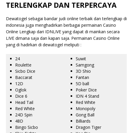
TERLENGKAP DAN TERPERCAYA
Dewatogel sebagai bandar judi online terbaik dan terlengkap di
indonesia juga menghadirkan berbagai permainan Casino
Online Lengkap dari IDNLIVE yang dapat di mainkan secara
LIVE dimana saja dan kapan saja. Permainan Casino Online
yang di hadirkan di dewatogel meliputi :
24
Suwit
Roulette
Samgong
Sicbo Dice
3D Shio
Baccarat
Fantan
12D
5D ball
Oglok
Poker Dice
Dice 6
IDN 4 Stand
Head Tail
Red White
Red White
Monopoly
24D Spin
Gong Ball
48D
Billiards
Bingo Sicbo
Dragon Tiger