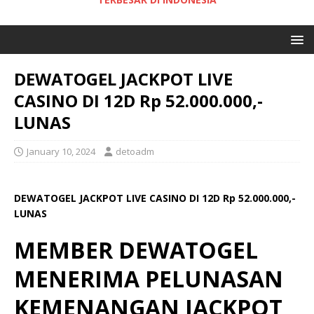
DEWATOGEL JACKPOT LIVE
CASINO DI 12D Rp 52.000.000,-
LUNAS
January 10, 2024
detoadm
DEWATOGEL JACKPOT LIVE CASINO DI 12D Rp 52.000.000,-
LUNAS
MEMBER DEWATOGEL
MENERIMA PELUNASAN
KEMENANGAN JACKPOT