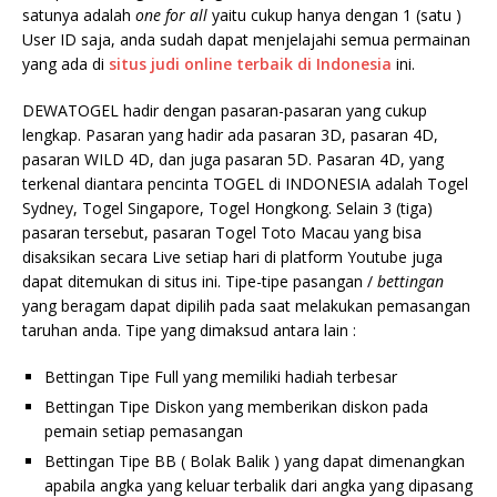
satunya adalah
one for all
yaitu cukup hanya dengan 1 (satu )
User ID saja, anda sudah dapat menjelajahi semua permainan
yang ada di
situs judi online terbaik di Indonesia
ini.
DEWATOGEL hadir dengan pasaran-pasaran yang cukup
lengkap. Pasaran yang hadir ada pasaran 3D, pasaran 4D,
pasaran WILD 4D, dan juga pasaran 5D. Pasaran 4D, yang
terkenal diantara pencinta TOGEL di INDONESIA adalah Togel
Sydney, Togel Singapore, Togel Hongkong. Selain 3 (tiga)
pasaran tersebut, pasaran Togel Toto Macau yang bisa
disaksikan secara Live setiap hari di platform Youtube juga
dapat ditemukan di situs ini. Tipe-tipe pasangan /
bettingan
yang beragam dapat dipilih pada saat melakukan pemasangan
taruhan anda. Tipe yang dimaksud antara lain :
Bettingan Tipe Full yang memiliki hadiah terbesar
Bettingan Tipe Diskon yang memberikan diskon pada
pemain setiap pemasangan
Bettingan Tipe BB ( Bolak Balik ) yang dapat dimenangkan
apabila angka yang keluar terbalik dari angka yang dipasang