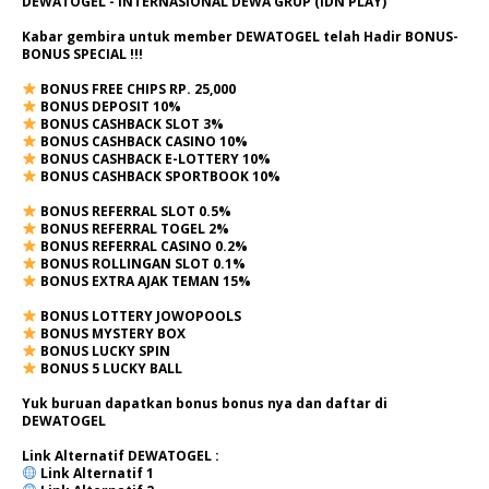
DEWATOGEL - INTERNASIONAL DEWA GRUP (IDN PLAY)
Kabar gembira untuk member DEWATOGEL telah Hadir
BONUS-
BONUS SPECIAL
!!!
BONUS FREE CHIPS RP. 25,000
BONUS DEPOSIT 10%
BONUS CASHBACK SLOT 3%
BONUS CASHBACK CASINO 10%
BONUS CASHBACK E-LOTTERY 10%
BONUS CASHBACK SPORTBOOK 10%
BONUS REFERRAL SLOT 0.5%
BONUS REFERRAL TOGEL 2%
BONUS REFERRAL CASINO 0.2%
BONUS ROLLINGAN SLOT 0.1%
BONUS EXTRA AJAK TEMAN 15%
BONUS LOTTERY JOWOPOOLS
BONUS MYSTERY BOX
BONUS LUCKY SPIN
BONUS 5 LUCKY BALL
Yuk buruan dapatkan bonus bonus nya dan daftar di
DEWATOGEL
Link Alternatif
DEWATOGEL
:
Link Alternatif 1