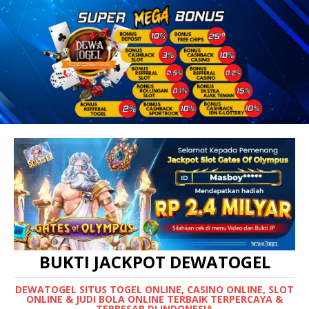
BUKTI JACKPOT DEWATOGEL
DEWATOGEL SITUS TOGEL ONLINE, CASINO ONLINE, SLOT
ONLINE & JUDI BOLA ONLINE TERBAIK TERPERCAYA &
TERBESAR DI INDONESIA