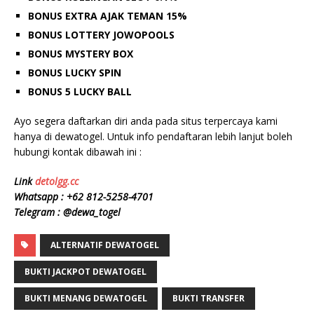
BONUS EXTRA AJAK TEMAN 15%
BONUS LOTTERY JOWOPOOLS
BONUS MYSTERY BOX
BONUS LUCKY SPIN
BONUS 5 LUCKY BALL
Ayo segera daftarkan diri anda pada situs terpercaya kami
hanya di dewatogel. Untuk info pendaftaran lebih lanjut boleh
hubungi kontak dibawah ini :
Link
detolgg.cc
Whatsapp :
+62 812-5258-4701
Telegram : @dewa_togel
ALTERNATIF DEWATOGEL
BUKTI JACKPOT DEWATOGEL
BUKTI MENANG DEWATOGEL
BUKTI TRANSFER