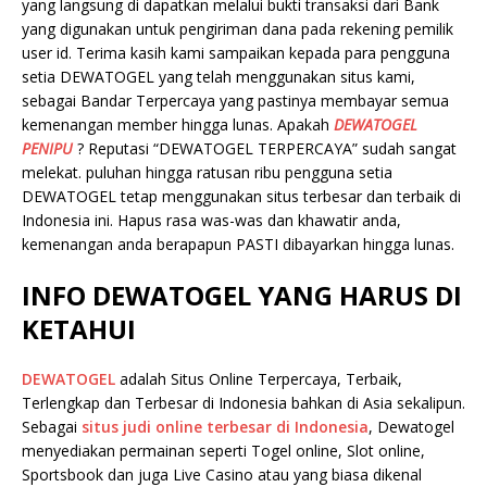
yang langsung di dapatkan melalui bukti transaksi dari Bank
yang digunakan untuk pengiriman dana pada rekening pemilik
user id. Terima kasih kami sampaikan kepada para pengguna
setia DEWATOGEL yang telah menggunakan situs kami,
sebagai Bandar Terpercaya yang pastinya membayar semua
kemenangan member hingga lunas. Apakah
DEWATOGEL
PENIPU
? Reputasi “DEWATOGEL TERPERCAYA” sudah sangat
melekat. puluhan hingga ratusan ribu pengguna setia
DEWATOGEL tetap menggunakan situs terbesar dan terbaik di
Indonesia ini. Hapus rasa was-was dan khawatir anda,
kemenangan anda berapapun PASTI dibayarkan hingga lunas.
INFO DEWATOGEL YANG HARUS DI
KETAHUI
DEWATOGEL
adalah Situs Online Terpercaya, Terbaik,
Terlengkap dan Terbesar di Indonesia bahkan di Asia sekalipun.
Sebagai
situs judi online terbesar di Indonesia
, Dewatogel
menyediakan permainan seperti Togel online, Slot online,
Sportsbook dan juga Live Casino atau yang biasa dikenal