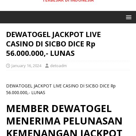
DEWATOGEL JACKPOT LIVE
CASINO DI SICBO DICE Rp
56.000.000,- LUNAS
January 16, 2024
detoadm
DEWATOGEL JACKPOT LIVE CASINO DI SICBO DICE Rp
56.000.000,- LUNAS
MEMBER DEWATOGEL
MENERIMA PELUNASAN
KEMENANGAN JACKPOT