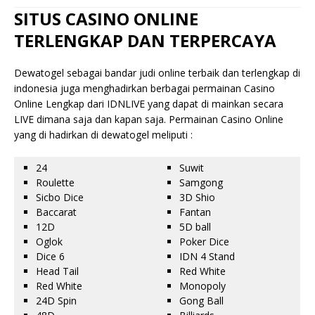
SITUS CASINO ONLINE
TERLENGKAP DAN TERPERCAYA
Dewatogel sebagai bandar judi online terbaik dan terlengkap di
indonesia juga menghadirkan berbagai permainan Casino
Online Lengkap dari IDNLIVE yang dapat di mainkan secara
LIVE dimana saja dan kapan saja. Permainan Casino Online
yang di hadirkan di dewatogel meliputi :
24
Suwit
Roulette
Samgong
Sicbo Dice
3D Shio
Baccarat
Fantan
12D
5D ball
Oglok
Poker Dice
Dice 6
IDN 4 Stand
Head Tail
Red White
Red White
Monopoly
24D Spin
Gong Ball