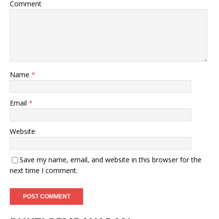
Comment
Name
*
Email
*
Website
Save my name, email, and website in this browser for the
next time I comment.