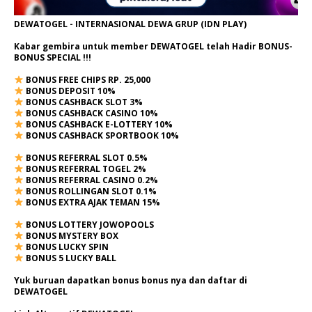
DEWATOGEL - INTERNASIONAL DEWA GRUP (IDN PLAY)
Kabar gembira untuk member DEWATOGEL telah Hadir
BONUS-
BONUS SPECIAL
!!!
BONUS FREE CHIPS RP. 25,000
BONUS DEPOSIT 10%
BONUS CASHBACK SLOT 3%
BONUS CASHBACK CASINO 10%
BONUS CASHBACK E-LOTTERY 10%
BONUS CASHBACK SPORTBOOK 10%
BONUS REFERRAL SLOT 0.5%
BONUS REFERRAL TOGEL 2%
BONUS REFERRAL CASINO 0.2%
BONUS ROLLINGAN SLOT 0.1%
BONUS EXTRA AJAK TEMAN 15%
BONUS LOTTERY JOWOPOOLS
BONUS MYSTERY BOX
BONUS LUCKY SPIN
BONUS 5 LUCKY BALL
Yuk buruan dapatkan bonus bonus nya dan daftar di
DEWATOGEL