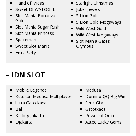
Hand of Midas
Starlight Christmas
Sweet DEWATOGEL
Joker Jewels
Slot Mania Bonanza
5 Lion Gold
Gold
5 Lion Gold Megaways
Slot Mania Sugar Rush
Wild West Gold
Slot Mania Princess
Wild West Megaways
Spaceman
Slot Mania Gates
Sweet Slot Mania
Olympus
Fruit Party
– IDN SLOT
Mobile Legends
Medusa
Kutukan Medusa Multiplayer
Domino QQ Big Win
Ultra Gatotkaca
Sirus Gila
Bali
Gatotkaca
Keliling Jakarta
Power of Odin
Djakarta
Aztec Lucky Gems