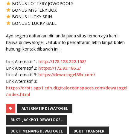
BONUS LOTTERY JOWOPOOLS
BONUS MYSTERY BOX
BONUS LUCKY SPIN
BONUS 5 LUCKY BALL
Ayo segera daftarkan diri anda pada situs terpercaya kami
hanya di dewatogel. Untuk info pendaftaran lebih lanjut boleh
hubungi kontak dibawah ini :
Link Alternatif 1:
http://178.128.222.158/
Link Alternatif 2:
https://172.93.186.2/
Link Alternatif 3:
https://dewatogel88x.com/
Link Alternatif 3:
https://orbit.sgp1.cdn.digitaloceanspaces.com/dewatogel
/index.html
ALTERNATIF DEWATOGEL
BUKTI JACKPOT DEWATOGEL
BUKTI MENANG DEWATOGEL
BUKTI TRANSFER