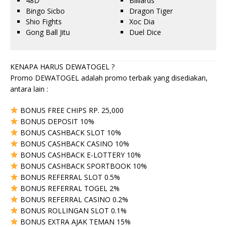
48D
Billiards
Bingo Sicbo
Dragon Tiger
Shio Fights
Xoc Dia
Gong Ball Jitu
Duel Dice
KENAPA HARUS DEWATOGEL ?
Promo DEWATOGEL adalah promo terbaik yang disediakan,
antara lain :
BONUS FREE CHIPS RP. 25,000
BONUS DEPOSIT 10%
BONUS CASHBACK SLOT 10%
BONUS CASHBACK CASINO 10%
BONUS CASHBACK E-LOTTERY 10%
BONUS CASHBACK SPORTBOOK 10%
BONUS REFERRAL SLOT 0.5%
BONUS REFERRAL TOGEL 2%
BONUS REFERRAL CASINO 0.2%
BONUS ROLLINGAN SLOT 0.1%
BONUS EXTRA AJAK TEMAN 15%