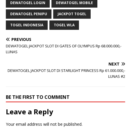
DEWATOGEL LOGIN
DEWATOGEL MOBILE
DEWATOGEL PENIPU
JACKPOT TOGEL
TOGEL INDONESIA
TOGEL WLA
PREVIOUS
DEWATOGEL JACKPOT SLOT DI GATES OF OLYMPUS Rp 68.000.000,-
LUNAS
NEXT
DEWATOGEL JACKPOT SLOT DI STARLIGHT PRINCESS Rp 61.000.000,-
LUNAS #2
BE THE FIRST TO COMMENT
Leave a Reply
Your email address will not be published.