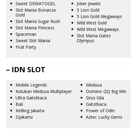
Sweet DEWATOGEL
Joker Jewels
Slot Mania Bonanza
5 Lion Gold
Gold
5 Lion Gold Megaways
Slot Mania Sugar Rush
Wild West Gold
Slot Mania Princess
Wild West Megaways
Spaceman
Slot Mania Gates
Sweet Slot Mania
Olympus
Fruit Party
– IDN SLOT
Mobile Legends
Medusa
Kutukan Medusa Multiplayer
Domino QQ Big Win
Ultra Gatotkaca
Sirus Gila
Bali
Gatotkaca
Keliling Jakarta
Power of Odin
Djakarta
Aztec Lucky Gems