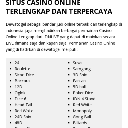
SITUS CASINO ONLINE
TERLENGKAP DAN TERPERCAYA
Dewatogel sebagai bandar judi online terbaik dan terlengkap di
indonesia juga menghadirkan berbagai permainan Casino
Online Lengkap dari IDNLIVE yang dapat di mainkan secara
LIVE dimana saja dan kapan saja. Permainan Casino Online
yang di hadirkan di dewatogel meliputi :
24
Suwit
Roulette
Samgong
Sicbo Dice
3D Shio
Baccarat
Fantan
12D
5D ball
Oglok
Poker Dice
Dice 6
IDN 4 Stand
Head Tail
Red White
Red White
Monopoly
24D Spin
Gong Ball
48D
Billiards