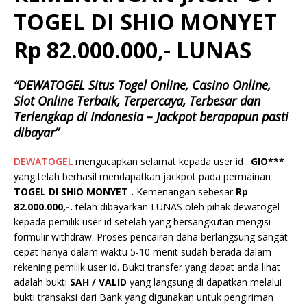
TOGEL DI SHIO MONYET
Rp 82.000.000,- LUNAS
“DEWATOGEL Situs Togel Online, Casino Online,
Slot Online Terbaik, Terpercaya, Terbesar dan
Terlengkap di Indonesia – Jackpot berapapun pasti
dibayar”
DEWATOGEL
mengucapkan selamat kepada user id :
GIO***
yang telah berhasil mendapatkan jackpot pada permainan
TOGEL DI SHIO MONYET .
Kemenangan sebesar
Rp
82.000.000,-.
telah dibayarkan LUNAS oleh pihak dewatogel
kepada pemilik user id setelah yang bersangkutan mengisi
formulir withdraw. Proses pencairan dana berlangsung sangat
cepat hanya dalam waktu 5-10 menit sudah berada dalam
rekening pemilik user id. Bukti transfer yang dapat anda lihat
adalah bukti
SAH / VALID
yang langsung di dapatkan melalui
bukti transaksi dari Bank yang digunakan untuk pengiriman