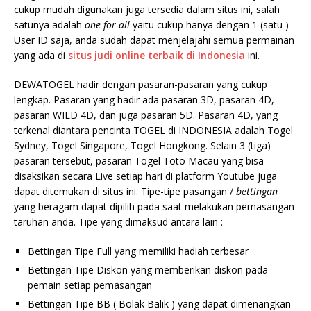
cukup mudah digunakan juga tersedia dalam situs ini, salah
satunya adalah
one for all
yaitu cukup hanya dengan 1 (satu )
User ID saja, anda sudah dapat menjelajahi semua permainan
yang ada di
situs judi online terbaik di Indonesia
ini.
DEWATOGEL hadir dengan pasaran-pasaran yang cukup
lengkap. Pasaran yang hadir ada pasaran 3D, pasaran 4D,
pasaran WILD 4D, dan juga pasaran 5D. Pasaran 4D, yang
terkenal diantara pencinta TOGEL di INDONESIA adalah Togel
Sydney, Togel Singapore, Togel Hongkong. Selain 3 (tiga)
pasaran tersebut, pasaran Togel Toto Macau yang bisa
disaksikan secara Live setiap hari di platform Youtube juga
dapat ditemukan di situs ini. Tipe-tipe pasangan /
bettingan
yang beragam dapat dipilih pada saat melakukan pemasangan
taruhan anda. Tipe yang dimaksud antara lain :
Bettingan Tipe Full yang memiliki hadiah terbesar
Bettingan Tipe Diskon yang memberikan diskon pada
pemain setiap pemasangan
Bettingan Tipe BB ( Bolak Balik ) yang dapat dimenangkan