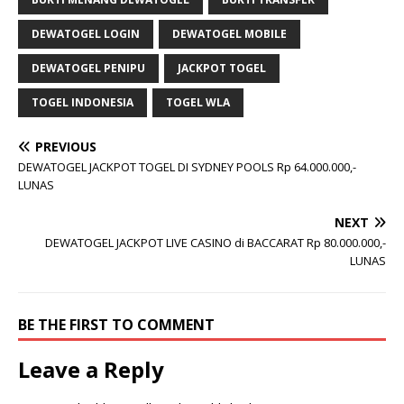
DEWATOGEL LOGIN
DEWATOGEL MOBILE
DEWATOGEL PENIPU
JACKPOT TOGEL
TOGEL INDONESIA
TOGEL WLA
PREVIOUS
DEWATOGEL JACKPOT TOGEL DI SYDNEY POOLS Rp 64.000.000,-
LUNAS
NEXT
DEWATOGEL JACKPOT LIVE CASINO di BACCARAT Rp 80.000.000,-
LUNAS
BE THE FIRST TO COMMENT
Leave a Reply