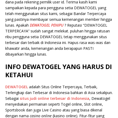
dana pada rekening pemilik user id. Terima kasih kami
sampaikan kepada para pengguna setia DEWATOGEL yang
telah menggunakan situs kami, sebagai Bandar Terpercaya
yang pastinya membayar semua kemenangan member hingga
lunas. Apakah
DEWATOGEL PENIPU
? Reputasi “DEWATOGEL
TERPERCAYA” sudah sangat melekat. puluhan hingga ratusan
ribu pengguna setia DEWATOGEL tetap menggunakan situs
terbesar dan terbaik di Indonesia ini. Hapus rasa was-was dan
khawatir anda, kemenangan anda berapapun PASTI
dibayarkan hingga lunas.
INFO DEWATOGEL YANG HARUS DI
KETAHUI
DEWATOGEL
adalah Situs Online Terpercaya, Terbaik,
Terlengkap dan Terbesar di Indonesia bahkan di Asia sekalipun.
Sebagai
situs judi online terbesar di Indonesia
, Dewatogel
menyediakan permainan seperti Togel online, Slot online,
Sportsbook dan juga Live Casino atau yang biasa dikenal
dengan nama
casino online
(kasino online). Fitur-fitur yang