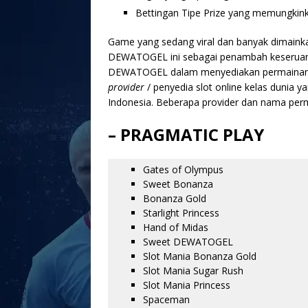
Bettingan Tipe Prize yang memungki
Game yang sedang viral dan banyak dimainkan
DEWATOGEL ini sebagai penambah keseruan a
DEWATOGEL dalam menyediakan permainan s
provider
/ penyedia slot online kelas dunia 
Indonesia. Beberapa provider dan nama per
– PRAGMATIC PLAY
Gates of Olympus
Sweet Bonanza
Bonanza Gold
Starlight Princess
Hand of Midas
Sweet DEWATOGEL
Slot Mania Bonanza Gold
Slot Mania Sugar Rush
Slot Mania Princess
Spaceman