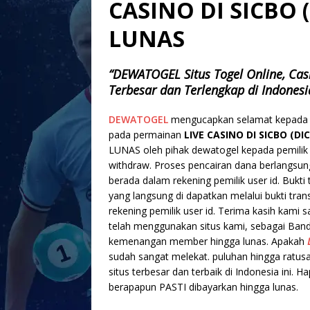
CASINO DI SICBO (D
LUNAS
“DEWATOGEL Situs Togel Online, Casi
Terbesar dan Terlengkap di Indonesi
DEWATOGEL
mengucapkan selamat kepada u
pada permainan
LIVE CASINO DI SICBO (DIC
LUNAS oleh pihak dewatogel kepada pemilik u
withdraw. Proses pencairan dana berlangsu
berada dalam rekening pemilik user id. Bukti 
yang langsung di dapatkan melalui bukti tra
rekening pemilik user id. Terima kasih ka
telah menggunakan situs kami, sebagai Ba
kemenangan member hingga lunas. Apakah
sudah sangat melekat. puluhan hingga rat
situs terbesar dan terbaik di Indonesia ini
berapapun PASTI dibayarkan hingga lunas.