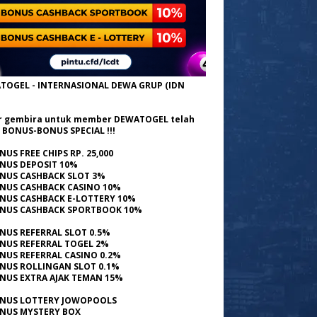
TOGEL - INTERNASIONAL DEWA GRUP (IDN
r gembira untuk member DEWATOGEL telah
r
BONUS-BONUS SPECIAL
!!!
US FREE CHIPS RP. 25,000
NUS DEPOSIT 10%
NUS CASHBACK SLOT 3%
NUS CASHBACK CASINO 10%
NUS CASHBACK E-LOTTERY 10%
NUS CASHBACK SPORTBOOK 10%
NUS REFERRAL SLOT 0.5%
NUS REFERRAL TOGEL 2%
NUS REFERRAL CASINO 0.2%
NUS ROLLINGAN SLOT 0.1%
NUS EXTRA AJAK TEMAN 15%
NUS LOTTERY JOWOPOOLS
NUS MYSTERY BOX