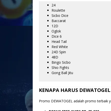
24
Roulette
Sicbo Dice
Baccarat
12D
Oglok
Dice 6
Head Tail
Red White
24D Spin
48D
Bingo Sicbo
Shio Fights
Gong Ball Jitu
KENAPA HARUS DEWATOGEL
Promo DEWATOGEL adalah promo terbaik yang