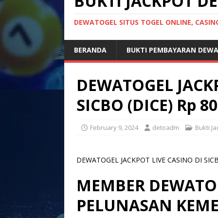
BUKTI JACKPOT D
DEWATOGEL SITUS TOGEL ONLINE, CASINO
BERANDA
BUKTI PEMBAYARAN DEW
DEWATOGEL JACKP
SICBO (DICE) Rp 8
February 9, 2024
detoadm
Bukti 
DEWATOGEL JACKPOT LIVE CASINO DI SICBO
MEMBER DEWATO
PELUNASAN KEME