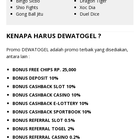
Bingo Sicbo
Dragon Tiger
Shio Fights
Xoc Dia
Gong Ball Jitu
Duel Dice
KENAPA HARUS DEWATOGEL ?
Promo DEWATOGEL adalah promo terbaik yang disediakan,
antara lain :
BONUS FREE CHIPS RP. 25,000
BONUS DEPOSIT 10%
BONUS CASHBACK SLOT 10%
BONUS CASHBACK CASINO 10%
BONUS CASHBACK E-LOTTERY 10%
BONUS CASHBACK SPORTBOOK 10%
BONUS REFERRAL SLOT 0.5%
BONUS REFERRAL TOGEL 2%
BONUS REFERRAL CASINO 0.2%