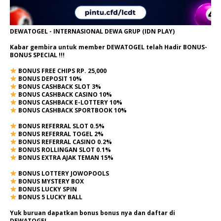
DEWATOGEL - INTERNASIONAL DEWA GRUP (IDN PLAY)
Kabar gembira untuk member DEWATOGEL telah Hadir
BONUS-
BONUS SPECIAL
!!!
BONUS FREE CHIPS RP. 25,000
BONUS DEPOSIT 10%
BONUS CASHBACK SLOT 3%
BONUS CASHBACK CASINO 10%
BONUS CASHBACK E-LOTTERY 10%
BONUS CASHBACK SPORTBOOK 10%
BONUS REFERRAL SLOT 0.5%
BONUS REFERRAL TOGEL 2%
BONUS REFERRAL CASINO 0.2%
BONUS ROLLINGAN SLOT 0.1%
BONUS EXTRA AJAK TEMAN 15%
BONUS LOTTERY JOWOPOOLS
BONUS MYSTERY BOX
BONUS LUCKY SPIN
BONUS 5 LUCKY BALL
Yuk buruan dapatkan bonus bonus nya dan daftar di
DEWATOGEL