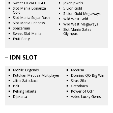
Sweet DEWATOGEL
Joker Jewels
Slot Mania Bonanza
5 Lion Gold
Gold
5 Lion Gold Megaways
Slot Mania Sugar Rush
Wild West Gold
Slot Mania Princess
Wild West Megaways
Spaceman
Slot Mania Gates
Sweet Slot Mania
Olympus
Fruit Party
– IDN SLOT
Mobile Legends
Medusa
Kutukan Medusa Multiplayer
Domino QQ Big Win
Ultra Gatotkaca
Sirus Gila
Bali
Gatotkaca
Keliling Jakarta
Power of Odin
Djakarta
Aztec Lucky Gems