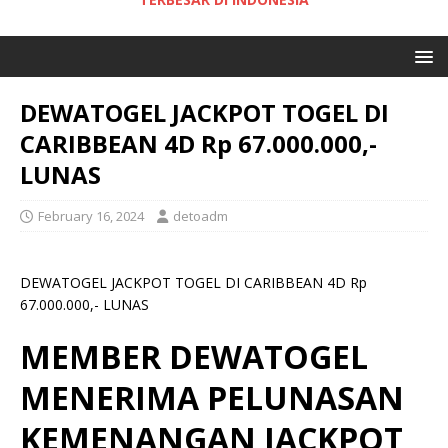
DEWATOGEL JACKPOT TOGEL DI
CARIBBEAN 4D Rp 67.000.000,-
LUNAS
February 16, 2024
detoadm
DEWATOGEL JACKPOT TOGEL DI CARIBBEAN 4D Rp
67.000.000,- LUNAS
MEMBER DEWATOGEL
MENERIMA PELUNASAN
KEMENANGAN JACKPOT