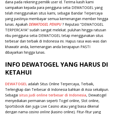
dana pada rekening pemilik user id. Terima kasih kami
sampaikan kepada para pengguna setia DEWATOGEL yang
telah menggunakan situs kami, sebagai Bandar Terpercaya
yang pastinya membayar semua kemenangan member hingga
lunas. Apakah
DEWATOGEL PENIPU
? Reputasi “DEWATOGEL
TERPERCAYA” sudah sangat melekat. puluhan hingga ratusan
ribu pengguna setia DEWATOGEL tetap menggunakan situs
terbesar dan terbaik di Indonesia ini. Hapus rasa was-was dan
khawatir anda, kemenangan anda berapapun PASTI
dibayarkan hingga lunas.
INFO DEWATOGEL YANG HARUS DI
KETAHUI
DEWATOGEL
adalah Situs Online Terpercaya, Terbaik,
Terlengkap dan Terbesar di Indonesia bahkan di Asia sekalipun.
Sebagai
situs judi online terbesar di Indonesia
, Dewatogel
menyediakan permainan seperti Togel online, Slot online,
Sportsbook dan juga Live Casino atau yang biasa dikenal
dengan nama
casino online
(kasino online). Fitur-fitur yang