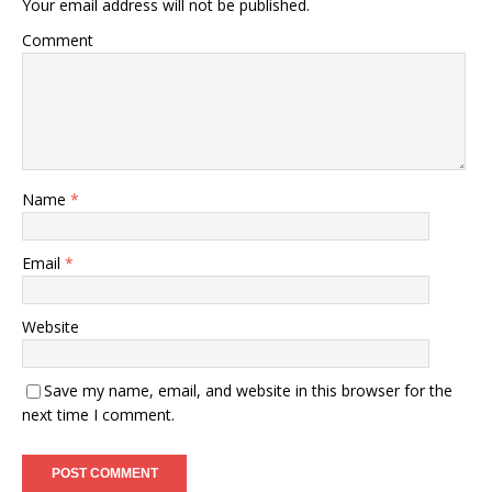
Your email address will not be published.
Comment
Name
*
Email
*
Website
Save my name, email, and website in this browser for the
next time I comment.