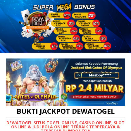
BUKTI JACKPOT DEWATOGEL
DEWATOGEL SITUS TOGEL ONLINE, CASINO ONLINE, SLOT
ONLINE & JUDI BOLA ONLINE TERBAIK TERPERCAYA &
TERBESAR DI INDONESIA