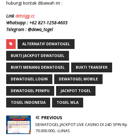
hubungi kontak dibawah ini :
Link
detolgg.cc
Whatsapp :
+62 821-1258-4603
Telegram : @dewa_togel
ALTERNATIF DEWATOGEL
BUKTI JACKPOT DEWATOGEL
BUKTI MENANG DEWATOGEL
BUKTI TRANSFER
DEWATOGEL LOGIN
DEWATOGEL MOBILE
DEWATOGEL PENIPU
JACKPOT TOGEL
TOGEL INDONESIA
TOGEL WLA
PREVIOUS
DEWATOGEL JACKPOT LIVE CASINO DI 24D SPIN Rp
70.000.000,- LUNAS