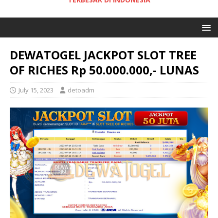
DEWATOGEL JACKPOT SLOT TREE
OF RICHES Rp 50.000.000,- LUNAS
July 15, 2023
detoadm