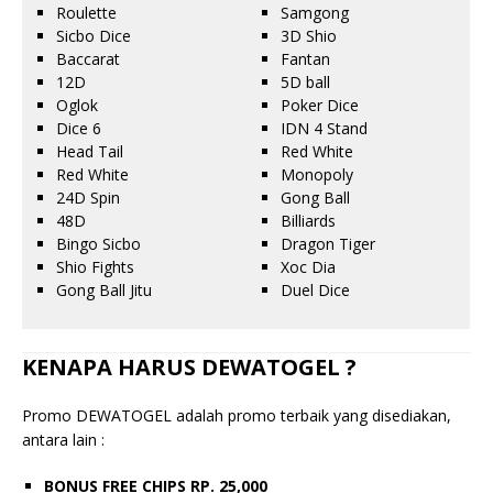
Roulette
Samgong
Sicbo Dice
3D Shio
Baccarat
Fantan
12D
5D ball
Oglok
Poker Dice
Dice 6
IDN 4 Stand
Head Tail
Red White
Red White
Monopoly
24D Spin
Gong Ball
48D
Billiards
Bingo Sicbo
Dragon Tiger
Shio Fights
Xoc Dia
Gong Ball Jitu
Duel Dice
KENAPA HARUS DEWATOGEL ?
Promo DEWATOGEL adalah promo terbaik yang disediakan,
antara lain :
BONUS FREE CHIPS RP. 25,000