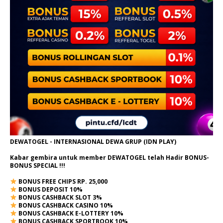
DEWATOGEL - INTERNASIONAL DEWA GRUP (IDN PLAY)
Kabar gembira untuk member DEWATOGEL telah Hadir
BONUS-
BONUS SPECIAL
!!!
BONUS FREE CHIPS RP. 25,000
BONUS DEPOSIT 10%
BONUS CASHBACK SLOT 3%
BONUS CASHBACK CASINO 10%
BONUS CASHBACK E-LOTTERY 10%
BONUS CASHBACK SPORTBOOK 10%