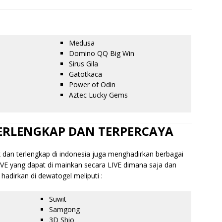
Medusa
Domino QQ Big Win
Sirus Gila
Gatotkaca
Power of Odin
Aztec Lucky Gems
TERLENGKAP DAN TERPERCAYA
k dan terlengkap di indonesia juga menghadirkan berbagai
VE yang dapat di mainkan secara LIVE dimana saja dan
hadirkan di dewatogel meliputi :
Suwit
Samgong
3D Shio