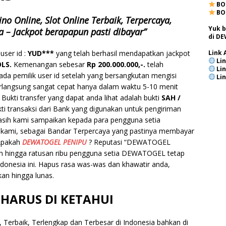
BO
BO
no Online, Slot Online Terbaik, Terpercaya,
Yuk b
a – Jackpot berapapun pasti dibayar”
di D
ser id :
YUD***
yang telah berhasil mendapatkan jackpot
Link 
Lin
LS.
Kemenangan sebesar
Rp 200.000.000,-.
telah
Lin
da pemilik user id setelah yang bersangkutan mengisi
Lin
erlangsung sangat cepat hanya dalam waktu 5-10 menit
 Bukti transfer yang dapat anda lihat adalah bukti
SAH /
ti transaksi dari Bank yang digunakan untuk pengiriman
kasih kami sampaikan kepada para pengguna setia
ami, sebagai Bandar Terpercaya yang pastinya membayar
Apakah
DEWATOGEL PENIPU
? Reputasi “DEWATOGEL
n hingga ratusan ribu pengguna setia DEWATOGEL tetap
ndonesia ini. Hapus rasa was-was dan khawatir anda,
an hingga lunas.
HARUS DI KETAHUI
, Terbaik, Terlengkap dan Terbesar di Indonesia bahkan di