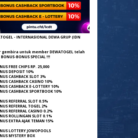
TOGEL - INTERNASIONAL DEWA GRUP (IDN
r gembira untuk member DEWATOGEL telah
r
BONUS-BONUS SPECIAL
!!!
US FREE CHIPS RP. 25,000
NUS DEPOSIT 10%
NUS CASHBACK SLOT 3%
NUS CASHBACK CASINO 10%
NUS CASHBACK E-LOTTERY 10%
NUS CASHBACK SPORTBOOK 10%
NUS REFERRAL SLOT 0.5%
NUS REFERRAL TOGEL 2%
NUS REFERRAL CASINO 0.2%
NUS ROLLINGAN SLOT 0.1%
NUS EXTRA AJAK TEMAN 15%
NUS LOTTERY JOWOPOOLS
NUS MYSTERY BOX