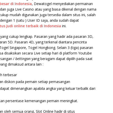
rbesar di Indonesia
, Dewatogel menyediakan permainan
k dan juga Live Casino atau yang biasa dikenal dengan nama
g cukup mudah digunakan juga tersedia dalam situs ini, salah
dengan 1 (satu ) User ID saja, anda sudah dapat
itus judi online terbaik di Indonesia
ini.
ang cukup lengkap. Pasaran yang hadir ada pasaran 3D,
ran 5D. Pasaran 4D, yang terkenal diantara pencinta
gel Singapore, Togel Hongkong. Selain 3 (tiga) pasaran
a disaksikan secara Live setiap hari di platform Youtube
pasangan /
bettingan
yang beragam dapat dipilih pada saat
ng dimaksud antara lain :
ah terbesar
an diskon pada pemain setiap pemasangan
 dapat dimenangkan apabila angka yang keluar terbalik dari
nkan persentase kemenangan pemain meningkat.
 oleh semua orang, Slot Online hadir di situs