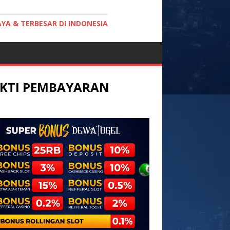
YA & TERBESAR DI INDONESIA
KTI PEMBAYARAN