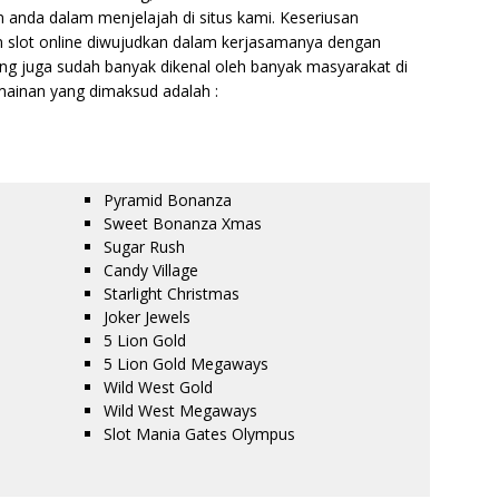
nda dalam menjelajah di situs kami. Keseriusan
lot online diwujudkan dalam kerjasamanya dengan
yang juga sudah banyak dikenal oleh banyak masyarakat di
mainan yang dimaksud adalah :
Pyramid Bonanza
Sweet Bonanza Xmas
Sugar Rush
Candy Village
Starlight Christmas
Joker Jewels
5 Lion Gold
5 Lion Gold Megaways
Wild West Gold
Wild West Megaways
Slot Mania Gates Olympus