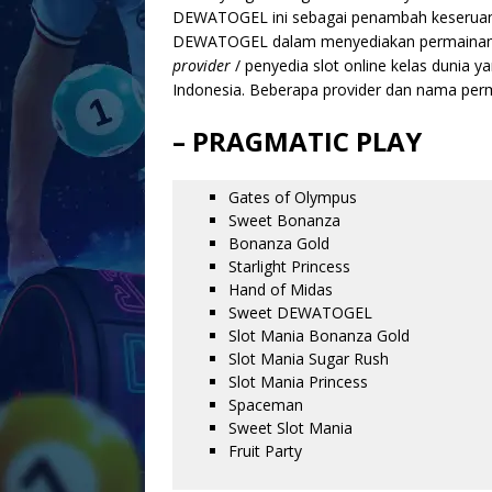
DEWATOGEL ini sebagai penambah keseruan a
DEWATOGEL dalam menyediakan permainan s
provider
/ penyedia slot online kelas dunia 
Indonesia. Beberapa provider dan nama per
– PRAGMATIC PLAY
Gates of Olympus
Sweet Bonanza
Bonanza Gold
Starlight Princess
Hand of Midas
Sweet DEWATOGEL
Slot Mania Bonanza Gold
Slot Mania Sugar Rush
Slot Mania Princess
Spaceman
Sweet Slot Mania
Fruit Party