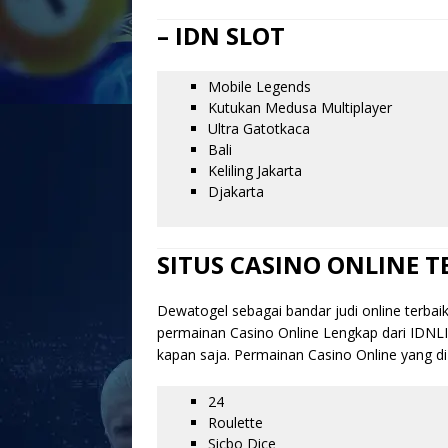
– IDN SLOT
Mobile Legends
Kutukan Medusa Multiplayer
Ultra Gatotkaca
Bali
Keliling Jakarta
Djakarta
SITUS CASINO ONLINE 
Dewatogel sebagai bandar judi online terbai
permainan Casino Online Lengkap dari IDNLI
kapan saja. Permainan Casino Online yang di 
24
Roulette
Sicbo Dice