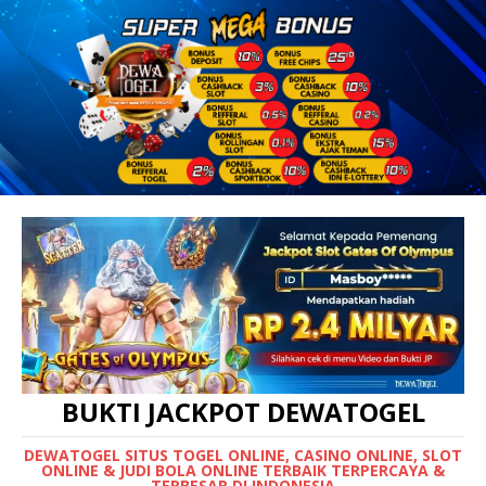
BUKTI JACKPOT DEWATOGEL
DEWATOGEL SITUS TOGEL ONLINE, CASINO ONLINE, SLOT
ONLINE & JUDI BOLA ONLINE TERBAIK TERPERCAYA &
TERBESAR DI INDONESIA