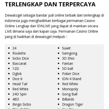
TERLENGKAP DAN TERPERCAYA
Dewatogel sebagai bandar judi online terbaik dan terlengkap di
indonesia juga menghadirkan berbagai permainan Casino
Online Lengkap dari IDNLIVE yang dapat di mainkan secara
LIVE dimana saja dan kapan saja. Permainan Casino Online
yang di hadirkan di dewatogel meliputi :
24
Suwit
Roulette
Samgong
Sicbo Dice
3D Shio
Baccarat
Fantan
12D
5D ball
Oglok
Poker Dice
Dice 6
IDN 4 Stand
Head Tail
Red White
Red White
Monopoly
24D Spin
Gong Ball
48D
Billiards
Bingo Sicbo
Dragon Tiger