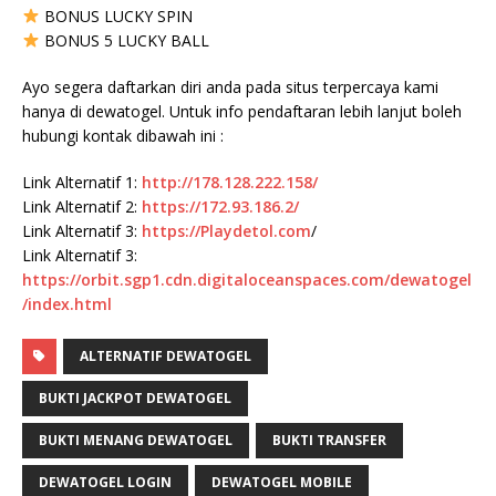
BONUS LUCKY SPIN
BONUS 5 LUCKY BALL
Ayo segera daftarkan diri anda pada situs terpercaya kami
hanya di dewatogel. Untuk info pendaftaran lebih lanjut boleh
hubungi kontak dibawah ini :
Link Alternatif 1:
http://178.128.222.158/
Link Alternatif 2:
https://172.93.186.2/
Link Alternatif 3:
https://
Playdetol.com
/
Link Alternatif 3:
https://orbit.sgp1.cdn.digitaloceanspaces.com/dewatogel
/index.html
ALTERNATIF DEWATOGEL
BUKTI JACKPOT DEWATOGEL
BUKTI MENANG DEWATOGEL
BUKTI TRANSFER
DEWATOGEL LOGIN
DEWATOGEL MOBILE