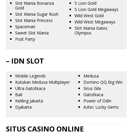
Slot Mania Bonanza
5 Lion Gold
Gold
5 Lion Gold Megaways
Slot Mania Sugar Rush
Wild West Gold
Slot Mania Princess
Wild West Megaways
Spaceman
Slot Mania Gates
Sweet Slot Mania
Olympus
Fruit Party
– IDN SLOT
Mobile Legends
Medusa
Kutukan Medusa Multiplayer
Domino QQ Big Win
Ultra Gatotkaca
Sirus Gila
Bali
Gatotkaca
Keliling Jakarta
Power of Odin
Djakarta
Aztec Lucky Gems
SITUS CASINO ONLINE