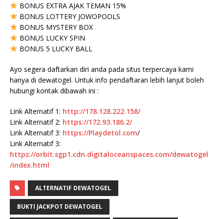
BONUS EXTRA AJAK TEMAN 15%
BONUS LOTTERY JOWOPOOLS
BONUS MYSTERY BOX
BONUS LUCKY SPIN
BONUS 5 LUCKY BALL
Ayo segera daftarkan diri anda pada situs terpercaya kami
hanya di dewatogel. Untuk info pendaftaran lebih lanjut boleh
hubungi kontak dibawah ini :
Link Alternatif 1:
http://178.128.222.158/
Link Alternatif 2:
https://172.93.186.2/
Link Alternatif 3:
https://
Playdetol.com
/
Link Alternatif 3:
https://orbit.sgp1.cdn.digitaloceanspaces.com/dewatogel
/index.html
ALTERNATIF DEWATOGEL
BUKTI JACKPOT DEWATOGEL