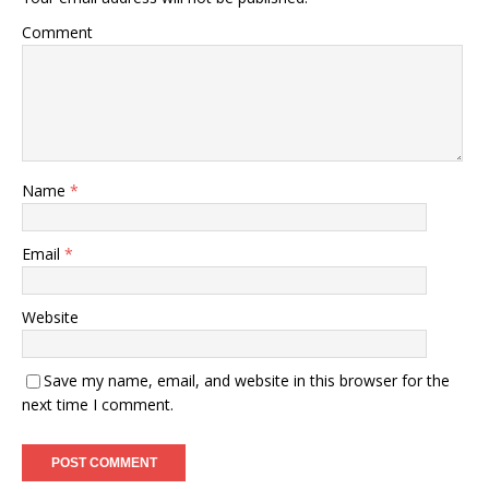
Comment
Name
*
Email
*
Website
Save my name, email, and website in this browser for the
next time I comment.