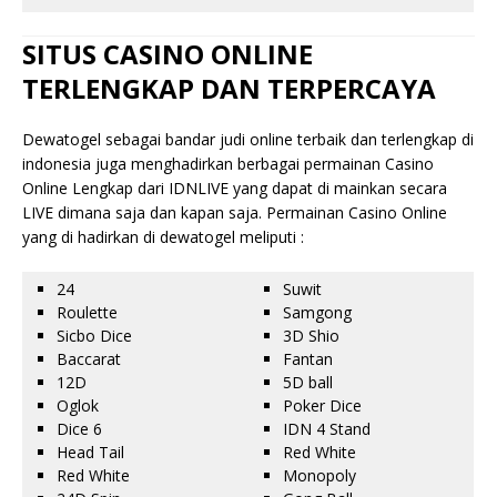
SITUS CASINO ONLINE
TERLENGKAP DAN TERPERCAYA
Dewatogel sebagai bandar judi online terbaik dan terlengkap di
indonesia juga menghadirkan berbagai permainan Casino
Online Lengkap dari IDNLIVE yang dapat di mainkan secara
LIVE dimana saja dan kapan saja. Permainan Casino Online
yang di hadirkan di dewatogel meliputi :
24
Suwit
Roulette
Samgong
Sicbo Dice
3D Shio
Baccarat
Fantan
12D
5D ball
Oglok
Poker Dice
Dice 6
IDN 4 Stand
Head Tail
Red White
Red White
Monopoly