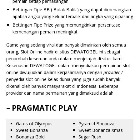
pemain setiap pemasangan
Bettingan Tipe BB ( Bolak Balik ) yang dapat dimenangkan
apabila angka yang keluar terbalik dari angka yang dipasang
Bettingan Tipe Prize yang memungkinkan persentase
kemenangan pemain meningkat.
Game yang sedang viral dan banyak dimainkan oleh semua
orang, Slot Online hadir di situs DEWATOGEL ini sebagai
penambah keseruan anda dalam menjelajah di situs kami.
Keseriusan DEWATOGEL dalam menyediakan permainan slot
online diwujudkan dalam kerjasamanya dengan
provider
/
penyedia slot online kelas dunia yang juga sudah banyak
dikenal oleh banyak masyarakat di Indonesia. Beberapa
provider dan nama permainan yang dimaksud adalah :
– PRAGMATIC PLAY
Gates of Olympus
Pyramid Bonanza
Sweet Bonanza
Sweet Bonanza Xmas
Bonanza Gold
Sugar Rush