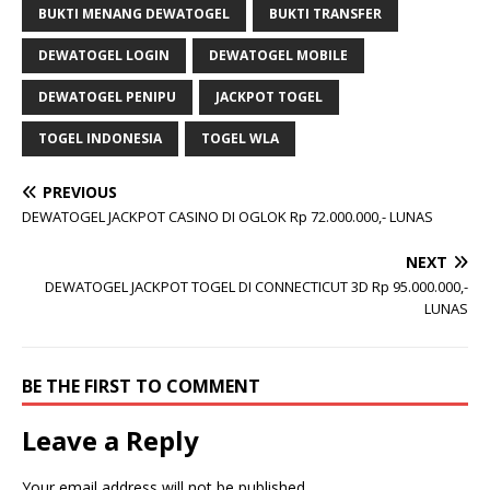
BUKTI MENANG DEWATOGEL
BUKTI TRANSFER
DEWATOGEL LOGIN
DEWATOGEL MOBILE
DEWATOGEL PENIPU
JACKPOT TOGEL
TOGEL INDONESIA
TOGEL WLA
PREVIOUS
DEWATOGEL JACKPOT CASINO DI OGLOK Rp 72.000.000,- LUNAS
NEXT
DEWATOGEL JACKPOT TOGEL DI CONNECTICUT 3D Rp 95.000.000,-
LUNAS
BE THE FIRST TO COMMENT
Leave a Reply
Your email address will not be published.