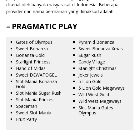
dikenal oleh banyak masyarakat di Indonesia. Beberapa
provider dan nama permainan yang dimaksud adalah :
– PRAGMATIC PLAY
Gates of Olympus
Pyramid Bonanza
Sweet Bonanza
Sweet Bonanza Xmas
Bonanza Gold
Sugar Rush
Starlight Princess
Candy Village
Hand of Midas
Starlight Christmas
Sweet DEWATOGEL
Joker Jewels
Slot Mania Bonanza
5 Lion Gold
Gold
5 Lion Gold Megaways
Slot Mania Sugar Rush
Wild West Gold
Slot Mania Princess
Wild West Megaways
Spaceman
Slot Mania Gates
Sweet Slot Mania
Olympus
Fruit Party