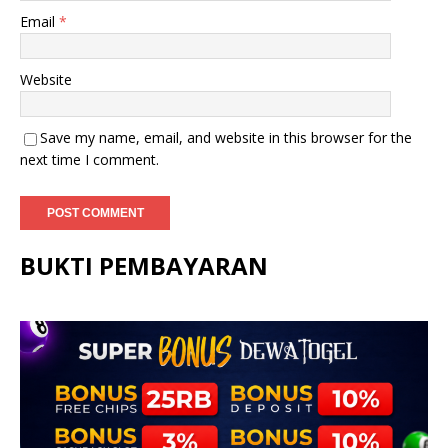
Email
*
Website
Save my name, email, and website in this browser for the
next time I comment.
BUKTI PEMBAYARAN