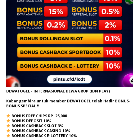
DEWATOGEL - INTERNASIONAL DEWA GRUP (IDN PLAY)
Kabar gembira untuk member DEWATOGEL telah Hadir
BONUS-
BONUS SPECIAL
!!!
BONUS FREE CHIPS RP. 25,000
BONUS DEPOSIT 10%
BONUS CASHBACK SLOT 3%
BONUS CASHBACK CASINO 10%
BONUS CASHBACK E-LOTTERY 10%