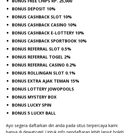
BONUS FREE CHIPS RP. 25,000
BONUS DEPOSIT 10%
BONUS CASHBACK SLOT 10%
BONUS CASHBACK CASINO 10%
BONUS CASHBACK E-LOTTERY 10%
BONUS CASHBACK SPORTBOOK 10%
BONUS REFERRAL SLOT 0.5%
BONUS REFERRAL TOGEL 2%
BONUS REFERRAL CASINO 0.2%
BONUS ROLLINGAN SLOT 0.1%
BONUS EXTRA AJAK TEMAN 15%
BONUS LOTTERY JOWOPOOLS
BONUS MYSTERY BOX
BONUS LUCKY SPIN
BONUS 5 LUCKY BALL
Ayo segera daftarkan diri anda pada situs terpercaya kami
hanya di dewatogel. Untuk info pendaftaran lebih lanjut boleh