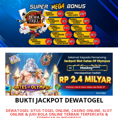
BUKTI JACKPOT DEWATOGEL
DEWATOGEL SITUS TOGEL ONLINE, CASINO ONLINE, SLOT
ONLINE & JUDI BOLA ONLINE TERBAIK TERPERCAYA &
TERBESAR DI INDONESIA