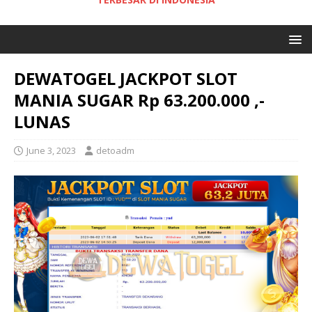
DEWATOGEL JACKPOT SLOT
MANIA SUGAR Rp 63.200.000 ,-
LUNAS
June 3, 2023
detoadm