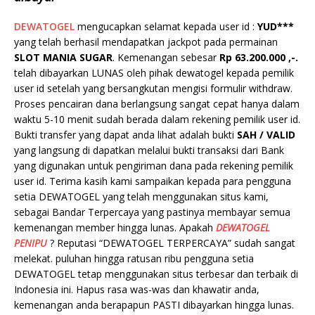
DEWATOGEL
mengucapkan selamat kepada user id :
YUD***
yang telah berhasil mendapatkan jackpot pada permainan
SLOT MANIA SUGAR
. Kemenangan sebesar
Rp 63.200.000 ,-.
telah dibayarkan LUNAS oleh pihak dewatogel kepada pemilik
user id setelah yang bersangkutan mengisi formulir withdraw.
Proses pencairan dana berlangsung sangat cepat hanya dalam
waktu 5-10 menit sudah berada dalam rekening pemilik user id.
Bukti transfer yang dapat anda lihat adalah bukti
SAH / VALID
yang langsung di dapatkan melalui bukti transaksi dari Bank
yang digunakan untuk pengiriman dana pada rekening pemilik
user id. Terima kasih kami sampaikan kepada para pengguna
setia DEWATOGEL yang telah menggunakan situs kami,
sebagai Bandar Terpercaya yang pastinya membayar semua
kemenangan member hingga lunas. Apakah
DEWATOGEL
PENIPU
? Reputasi “DEWATOGEL TERPERCAYA” sudah sangat
melekat. puluhan hingga ratusan ribu pengguna setia
DEWATOGEL tetap menggunakan situs terbesar dan terbaik di
Indonesia ini. Hapus rasa was-was dan khawatir anda,
kemenangan anda berapapun PASTI dibayarkan hingga lunas.