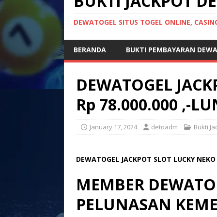
BUKTI JACKPOT D
DEWATOGEL SITUS TOGEL ONLINE, CASINO
BERANDA
BUKTI PEMBAYARAN DEW
DEWATOGEL JACK
Rp 78.000.000 ,-L
January 17, 2024
detoadm
Bukti J
DEWATOGEL JACKPOT SLOT LUCKY NEKO R
MEMBER DEWATO
PELUNASAN KEME