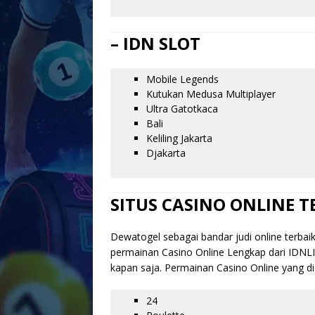
– IDN SLOT
Mobile Legends
Kutukan Medusa Multiplayer
Ultra Gatotkaca
Bali
Keliling Jakarta
Djakarta
SITUS CASINO ONLINE 
Dewatogel sebagai bandar judi online terbai
permainan Casino Online Lengkap dari IDNLI
kapan saja. Permainan Casino Online yang di 
24