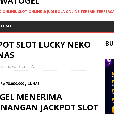
EWATOGEL
 ONLINE, SLOT ONLINE & JUDI BOLA ONLINE TERBAIK TERPERCA
ATOGEL
POT SLOT LUCKY NEKO
BU
UNAS
ackpot DEWATOGEL
0
p 78.000.000 ,-LUNAS
GEL MENERIMA
NANGAN JACKPOT SLOT