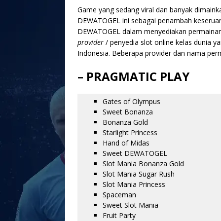
Game yang sedang viral dan banyak dimainkan
DEWATOGEL ini sebagai penambah keseruan a
DEWATOGEL dalam menyediakan permainan s
provider
/ penyedia slot online kelas dunia 
Indonesia. Beberapa provider dan nama per
– PRAGMATIC PLAY
Gates of Olympus
Sweet Bonanza
Bonanza Gold
Starlight Princess
Hand of Midas
Sweet DEWATOGEL
Slot Mania Bonanza Gold
Slot Mania Sugar Rush
Slot Mania Princess
Spaceman
Sweet Slot Mania
Fruit Party