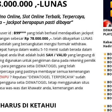
.000.000 ,-LUNAS
no Online, Slot Online Terbaik, Terpercaya,
a – Jackpot berapapun pasti dibayar”
DEWA
ser id :
B99***
yang telah berhasil mendapatkan jackpot
PLAY)
angan sebesar
Rp 78.000.000 ,-.
telah dibayarkan LUNAS
Kaba
 setelah yang bersangkutan mengisi formulir withdraw.
Hadi
cepat hanya dalam waktu 5-10 menit sudah berada dalam
BON
 dapat anda lihat adalah bukti
SAH / VALID
yang langsung di
BO
yang digunakan untuk pengiriman dana pada rekening pemilik
BO
da para pengguna setia DEWATOGEL yang telah
BO
BO
Terpercaya yang pastinya membayar semua kemenangan
BO
ENIPU
? Reputasi “DEWATOGEL TERPERCAYA” sudah
bu pengguna setia DEWATOGEL tetap menggunakan situs
BO
BO
s rasa was-was dan khawatir anda, kemenangan anda
BO
BO
BO
HARUS DI KETAHUI
BO
BO