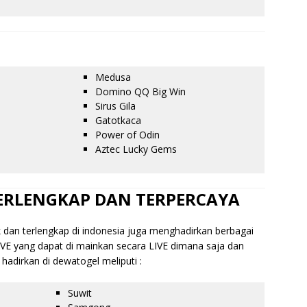
Medusa
Domino QQ Big Win
Sirus Gila
Gatotkaca
Power of Odin
Aztec Lucky Gems
TERLENGKAP DAN TERPERCAYA
k dan terlengkap di indonesia juga menghadirkan berbagai
VE yang dapat di mainkan secara LIVE dimana saja dan
hadirkan di dewatogel meliputi :
Suwit