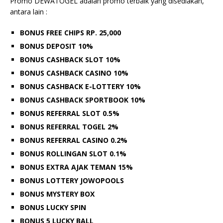
Promo DEWATOGEL adalah promo terbaik yang disediakan,
antara lain :
BONUS FREE CHIPS RP. 25,000
BONUS DEPOSIT 10%
BONUS CASHBACK SLOT 10%
BONUS CASHBACK CASINO 10%
BONUS CASHBACK E-LOTTERY 10%
BONUS CASHBACK SPORTBOOK 10%
BONUS REFERRAL SLOT 0.5%
BONUS REFERRAL TOGEL 2%
BONUS REFERRAL CASINO 0.2%
BONUS ROLLINGAN SLOT 0.1%
BONUS EXTRA AJAK TEMAN 15%
BONUS LOTTERY JOWOPOOLS
BONUS MYSTERY BOX
BONUS LUCKY SPIN
BONUS 5 LUCKY BALL