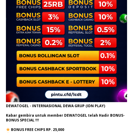
DEWATOGEL - INTERNASIONAL DEWA GRUP (IDN PLAY)
Kabar gembira untuk member DEWATOGEL telah Hadir
BONUS-
BONUS SPECIAL
!!!
BONUS FREE CHIPS RP. 25,000