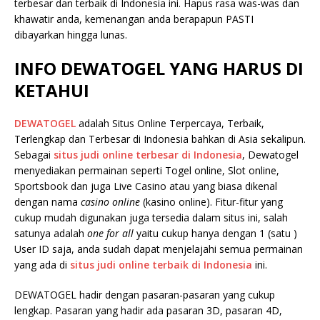
terbesar dan terbaik di Indonesia ini. Hapus rasa was-was dan
khawatir anda, kemenangan anda berapapun PASTI
dibayarkan hingga lunas.
INFO DEWATOGEL YANG HARUS DI
KETAHUI
DEWATOGEL
adalah Situs Online Terpercaya, Terbaik,
Terlengkap dan Terbesar di Indonesia bahkan di Asia sekalipun.
Sebagai
situs judi online terbesar di Indonesia
, Dewatogel
menyediakan permainan seperti Togel online, Slot online,
Sportsbook dan juga Live Casino atau yang biasa dikenal
dengan nama
casino online
(kasino online). Fitur-fitur yang
cukup mudah digunakan juga tersedia dalam situs ini, salah
satunya adalah
one for all
yaitu cukup hanya dengan 1 (satu )
User ID saja, anda sudah dapat menjelajahi semua permainan
yang ada di
situs judi online terbaik di Indonesia
ini.
DEWATOGEL hadir dengan pasaran-pasaran yang cukup
lengkap. Pasaran yang hadir ada pasaran 3D, pasaran 4D,